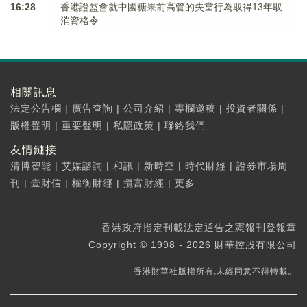
16:28
香港證監會就中國糖果前高管的失當行為取得13年取
消資格令
相關訊息
法定公告欄
|
廣告查詢
|
公司介紹
|
專欄邀稿
|
投資者關係
|
版權聲明
|
重要聲明
|
私隱政策
|
聯絡我們
友情鏈接
清博智能
|
艾媒諮詢
|
和訊
|
新時空
|
時代財經
|
證券市場周
刊
|
壹財信
|
權衡財經
|
攬富財經
|
更多...
香港政府指定刊載法定通告之憲報刊登報章
Copyright © 1998 - 2026 財華控股有限公司
香港財華社版權所有,未經同意不得轉載。