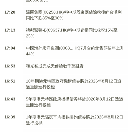
至6300萬元
17:20
湯臣集團(00258.HK)料中期股東應佔除稅後綜合溢利
同比下跌85%至90%
17:13
禮邦醫藥-B(09637.HK)料中期虧損同比收窄15%至
25%
17:04
中國海外宏洋集團(00081.HK)7月合約銷售額按年上升
44%
16:53
和光智成完成天使輪數千萬融資
16:51
10年期港元特區政府機構債券將於2026年8月12日透
過重開進行投標
16:43
5年期港元特區政府機構債券將於2026年8月12日透過
重開進行投標
16:39
1年期港元隔夜平均指數掛鉤債券將於2026年8月12日
進行投標