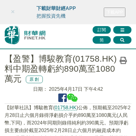
財華智庫網
FINTV
FINMETA
財華證券
媒體矩陣
下載財華財經APP
×
下載APP
智庫沙龍
聯絡我們
把握投資先機
訂閱
简
【盈警】博駿教育(01758.HK)
料中期盈轉虧約890萬至1080
萬元
原創
日期：
2025年4月17日 下午4:42
【財華社訊】博駿教育(
01758.HK
)公佈，預期截至2025年2
月28日止六個月錄得淨虧損介乎約890萬至1080萬元(人民
幣,下同)，而2024年同期則錄得純利約390萬元。預期淨虧
損主要由於截至2025年2月28日止六個月的融資成本約