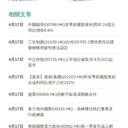
相關文章
4月17日
中國鐵塔(00788.HK)首季歸屬股東利潤30.24億元
同比增長8.6%
4月17日
三生制藥(01530.HK)抗VEGF/PD-1雙特異性抗體
藥物獲突破性療法認定
4月17日
中泛控股(00715.HK)上市地位被取消 4月24日起
退市
4月17日
【盈喜】廣南(集團)(01203.HK)料首季歸屬股東綜
合溢利同比增不少於242%
4月17日
盛業(06069.HK)與數字鯨達成戰略合作
4月17日
東方海外國際(00316.HK)：張峰獲任執行董事及
行政總裁
4月17日
華能國際電力股份(00902.HK)第一季度完成上網