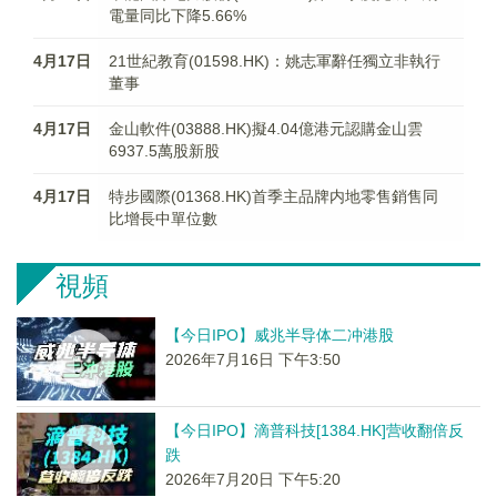
電量同比下降5.66%
4月17日
21世紀教育(01598.HK)：姚志軍辭任獨立非執行
董事
4月17日
金山軟件(03888.HK)擬4.04億港元認購金山雲
6937.5萬股新股
4月17日
特步國際(01368.HK)首季主品牌内地零售銷售同
比增長中單位數
視頻
【今日IPO】威兆半导体二冲港股
2026年7月16日 下午3:50
【今日IPO】滴普科技[1384.HK]营收翻倍反
跌
2026年7月20日 下午5:20