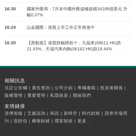
16:30
國家外匯局：7月末中國外匯儲備規模34188億美元 升
幅0.07%
16:24
山金國際：港股上市工作正常推進中
16:20
【異動股】港股跌幅榜前十，九福來(08611.HK)跌
21.43%，天瑞汽車内飾(06162.HK)跌18.44%
相關訊息
法定公告欄
|
廣告查詢
|
公司介紹
|
專欄邀稿
|
投資者關係
|
版權聲明
|
重要聲明
|
私隱政策
|
聯絡我們
友情鏈接
清博智能
|
艾媒諮詢
|
和訊
|
新時空
|
時代財經
|
證券市場周
刊
|
壹財信
|
權衡財經
|
攬富財經
|
更多...