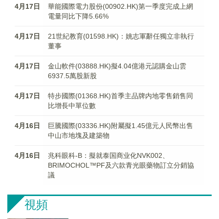
4月17日
華能國際電力股份(00902.HK)第一季度完成上網
電量同比下降5.66%
4月17日
21世紀教育(01598.HK)：姚志軍辭任獨立非執行
董事
4月17日
金山軟件(03888.HK)擬4.04億港元認購金山雲
6937.5萬股新股
4月17日
特步國際(01368.HK)首季主品牌内地零售銷售同
比增長中單位數
4月16日
巨騰國際(03336.HK)附屬擬1.45億元人民幣出售
中山市地塊及建築物
4月16日
兆科眼科-B：擬就泰国商业化NVK002、
BRIMOCHOL™PF及六款青光眼藥物訂立分銷協
議
視頻