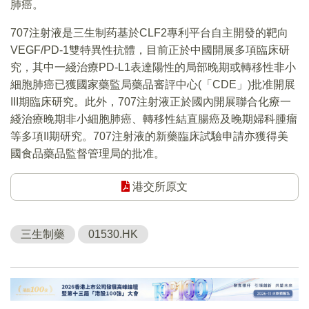
肺癌。
707注射液是三生制药基於CLF2專利平台自主開發的靶向
VEGF/PD-1雙特異性抗體，目前正於中國開展多項臨床研
究，其中一綫治療PD-L1表達陽性的局部晚期或轉移性非小
細胞肺癌已獲國家藥監局藥品審評中心(「CDE」)批准開展
III期臨床研究。此外，707注射液正於國內開展聯合化療一
綫治療晚期非小細胞肺癌、轉移性結直腸癌及晚期婦科腫瘤
等多項II期研究。707注射液的新藥臨床試驗申請亦獲得美
國食品藥品監督管理局的批准。
港交所原文
三生制藥
01530.HK