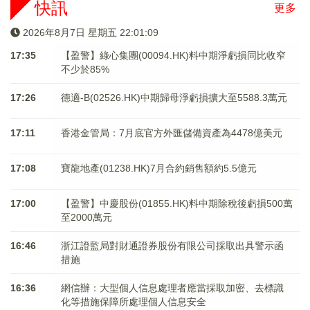
快訊
更多
2026年8月7日 星期五 22:01:09
17:35
【盈警】綠心集團(00094.HK)料中期淨虧損同比收窄
不少於85%
17:26
德適-B(02526.HK)中期歸母淨虧損擴大至5588.3萬元
17:11
香港金管局：7月底官方外匯儲備資產為4478億美元
17:08
寶龍地產(01238.HK)7月合約銷售額約5.5億元
17:00
【盈警】中慶股份(01855.HK)料中期除稅後虧損500萬
至2000萬元
16:46
浙江證監局對財通證券股份有限公司採取出具警示函
措施
16:36
網信辦：大型個人信息處理者應當採取加密、去標識
化等措施保障所處理個人信息安全