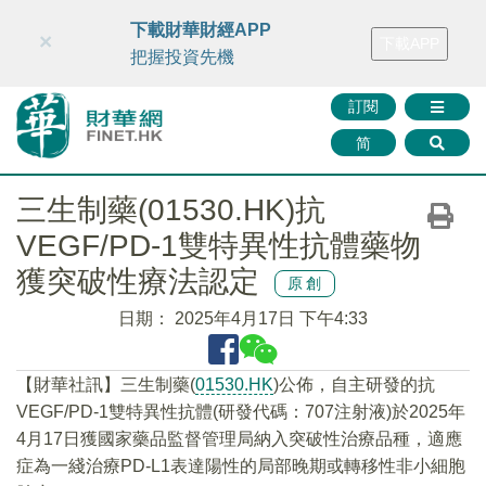
財華智庫網
FINTV
FINMETA
財華證券
媒體矩陣
下載財華財經APP
×
下載APP
智庫沙龍
聯絡我們
把握投資先機
訂閱
简
三生制藥(01530.HK)抗
VEGF/PD-1雙特異性抗體藥物
獲突破性療法認定
原創
日期：
2025年4月17日 下午4:33
【財華社訊】三生制藥(
01530.HK
)公佈，自主研發的抗
VEGF/PD-1雙特異性抗體(研發代碼：707注射液)於2025年
4月17日獲國家藥品監督管理局納入突破性治療品種，適應
症為一綫治療PD-L1表達陽性的局部晚期或轉移性非小細胞