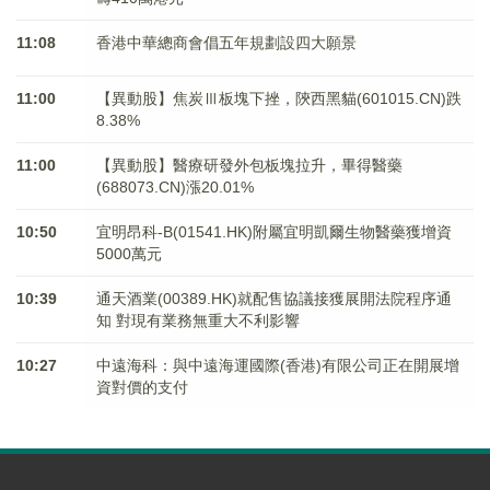
11:08
香港中華總商會倡五年規劃設四大願景
11:00
【異動股】焦炭Ⅲ板塊下挫，陝西黑貓(601015.CN)跌
8.38%
11:00
【異動股】醫療研發外包板塊拉升，畢得醫藥
(688073.CN)漲20.01%
10:50
宜明昂科-B(01541.HK)附屬宜明凱爾生物醫藥獲增資
5000萬元
10:39
通天酒業(00389.HK)就配售協議接獲展開法院程序通
知 對現有業務無重大不利影響
10:27
中遠海科：與中遠海運國際(香港)有限公司正在開展增
資對價的支付