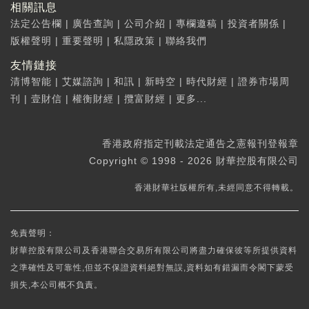
相關訊息
法定公告欄
|
廣告查詢
|
公司介紹
|
專欄邀稿
|
投資者關係
|
版權聲明
|
重要聲明
|
私隱政策
|
聯絡我們
友情鏈接
清博智能
|
艾媒諮詢
|
和訊
|
新時空
|
時代財經
|
證券市場周
刊
|
壹財信
|
權衡財經
|
攬富財經
|
更多...
香港政府指定刊載法定通告之憲報刊登報章
Copyright © 1998 - 2026 財華控股有限公司
香港財華社版權所有,未經同意不得轉載。
免責聲明：
財華控股有限公司及香港聯合交易所有限公司將盡力確保彼等所提供資料
之準確性及可靠性,但並不保證資料絕對無誤,資料如有錯漏而令閣下蒙受
損失,本公司概不負責。