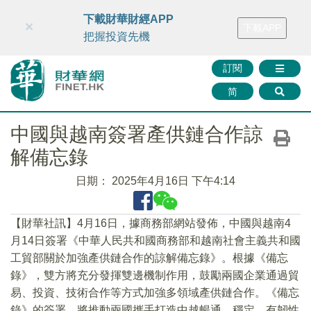
財華智庫網
FINTV
FINMETA
財華證券
媒體矩陣
下載財華財經APP
×
下載APP
智庫沙龍
聯絡我們
把握投資先機
訂閱
简
中國與越南簽署產供鏈合作諒
解備忘錄
日期：
2025年4月16日 下午4:14
【財華社訊】4月16日，據商務部網站發佈，中國與越南4
月14日簽署《中華人民共和國商務部和越南社會主義共和國
工貿部關於加強產供鏈合作的諒解備忘錄》。根據《備忘
錄》，雙方將充分發揮雙邊機制作用，鼓勵兩國企業通過貿
易、投資、技術合作等方式加強多領域產供鏈合作。《備忘
錄》的簽署，將推動兩國攜手打造中越暢通、穩定、有韌性