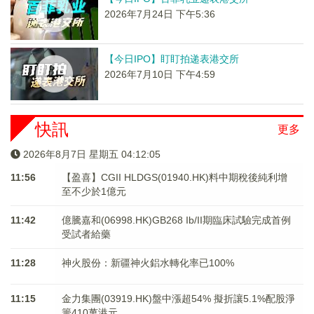
2026年7月24日 下午5:36
【今日IPO】盯盯拍递表港交所
2026年7月10日 下午4:59
快訊
更多
2026年8月7日 星期五 04:12:05
11:56
【盈喜】CGII HLDGS(01940.HK)料中期稅後純利增
至不少於1億元
11:42
億騰嘉和(06998.HK)GB268 Ib/II期臨床試驗完成首例
受試者給藥
11:28
神火股份：新疆神火鋁水轉化率已100%
11:15
金力集團(03919.HK)盤中漲超54% 擬折讓5.1%配股淨
籌410萬港元