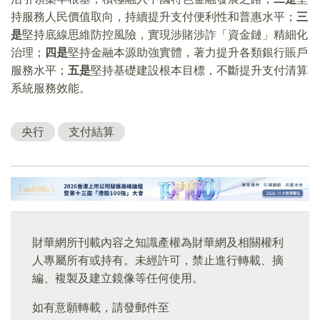
持服務人民價值取向，持續提升支付便利性和普惠水平；
三
是
堅持底線思維防控風險，實現涉賭涉詐「資金鏈」精細化
治理；
四是
堅持金融本源助強實體，著力提升各類銀行賬戶
服務水平；
五是
堅持基礎建設根本目標，不斷提升支付清算
系統服務效能。
央行
支付結算
財華網所刊載內容之知識產權為財華網及相關權利
人專屬所有或持有。未經許可，禁止進行轉載、摘
編、複製及建立鏡像等任何使用。
如有意願轉載，請發郵件至