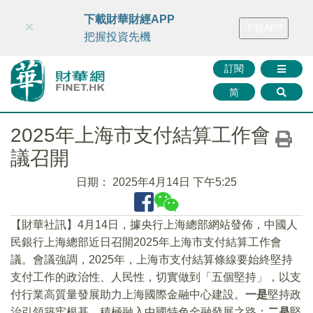
財華智庫網
FINTV
FINMETA
財華證券
媒體矩陣
下載財華財經APP
×
下載APP
智庫沙龍
聯絡我們
把握投資先機
訂閱
简
2025年上海市支付結算工作會
議召開
日期：
2025年4月14日 下午5:25
【財華社訊】4月14日，據央行上海總部網站發佈，中國人
民銀行上海總部近日召開2025年上海市支付結算工作會
議。會議強調，2025年，上海市支付結算條線要始終堅持
支付工作的政治性、人民性，切實做到「五個堅持」，以支
付行業高質量發展助力上海國際金融中心建設。
一是
堅持政
治引領築牢根基，積極融入中國特色金融發展之路；
二是
堅