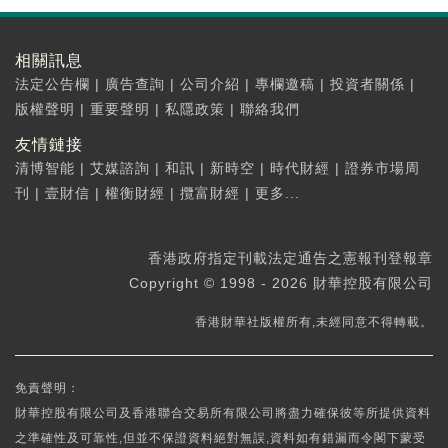
相關訊息
法定公告欄
|
廣告查詢
|
公司介紹
|
專欄邀稿
|
投資者關係
|
版權聲明
|
重要聲明
|
私隱政策
|
聯絡我們
友情鏈接
清博智能
|
艾媒諮詢
|
和訊
|
新時空
|
時代財經
|
證券市場周
刊
|
壹財信
|
權衡財經
|
攬富財經
|
更多...
香港政府指定刊載法定通告之憲報刊登報章
Copyright © 1998 - 2026 財華控股有限公司
香港財華社版權所有,未經同意不得轉載。
免責聲明：
財華控股有限公司及香港聯合交易所有限公司將盡力確保彼等所提供資料
之準確性及可靠性,但並不保證資料絕對無誤,資料如有錯漏而令閣下蒙受