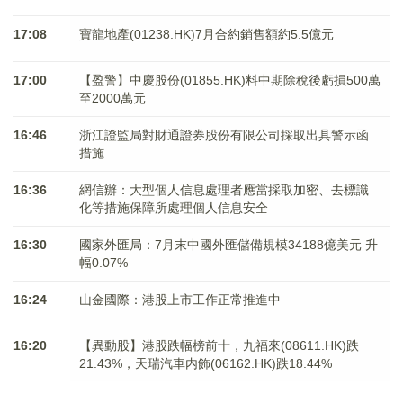
17:08
寶龍地產(01238.HK)7月合約銷售額約5.5億元
17:00
【盈警】中慶股份(01855.HK)料中期除稅後虧損500萬
至2000萬元
16:46
浙江證監局對財通證券股份有限公司採取出具警示函
措施
16:36
網信辦：大型個人信息處理者應當採取加密、去標識
化等措施保障所處理個人信息安全
16:30
國家外匯局：7月末中國外匯儲備規模34188億美元 升
幅0.07%
16:24
山金國際：港股上市工作正常推進中
16:20
【異動股】港股跌幅榜前十，九福來(08611.HK)跌
21.43%，天瑞汽車内飾(06162.HK)跌18.44%