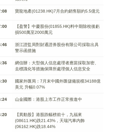
7:08
寶龍地產(01238.HK)7月合約銷售額約5.5億元
7:00
【盈警】中慶股份(01855.HK)料中期除稅後虧
損500萬至2000萬元
6:46
浙江證監局對財通證券股份有限公司採取出具
警示函措施
6:36
網信辦：大型個人信息處理者應當採取加密、
去標識化等措施保障所處理個人信息安全
6:30
國家外匯局：7月末中國外匯儲備規模34188億
美元 升幅0.07%
6:24
山金國際：港股上市工作正常推進中
6:20
【異動股】港股跌幅榜前十，九福來
(08611.HK)跌21.43%，天瑞汽車内飾
(06162.HK)跌18.44%