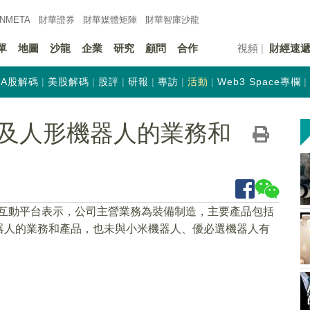
INMETA
財華證券
財華
媒體矩陣
財華
智庫沙龍
單
地圖
沙龍
企業
研究
顧問
合作
視頻
財經速
A股解碼
美股解碼
股評
研報
專訪
活動
Web3 Space專欄
及人形機器人的業務和
在互動平台表示，公司主營業務為裝備制造，主要產品包括
器人的業務和產品，也未與小米機器人、優必選機器人有