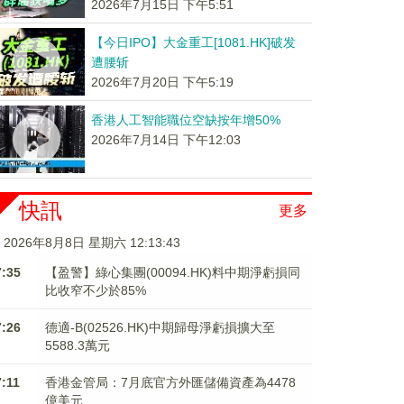
2026年7月15日 下午5:51
【今日IPO】大金重工[1081.HK]破发
遭腰斩
2026年7月20日 下午5:19
香港人工智能職位空缺按年增50%
2026年7月14日 下午12:03
快訊
更多
2026年8月8日 星期六 12:13:43
7:35
【盈警】綠心集團(00094.HK)料中期淨虧損同
比收窄不少於85%
7:26
德適-B(02526.HK)中期歸母淨虧損擴大至
5588.3萬元
7:11
香港金管局：7月底官方外匯儲備資產為4478
億美元