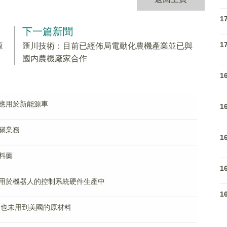
1
下一篇新聞
1
源
匯川技術：目前已經佈局電動化農機產業並已與
國内農機廠家合作
1
應用於新能源車
1
關業務
1
料藥
1
用於機器人的控制系統硬件生產中
1
 也未用到美國的原材料