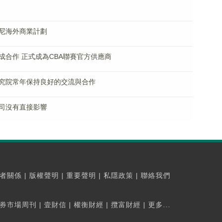
尼海外商業計劃
成合作 正式成為CBA聯賽官方供應商
究院常年保持良好的交流與合作
司沒有直接影響
者關係
|
版權聲明
|
重要聲明
|
私隱政策
|
聯絡我們
券市場周刊
|
壹財信
|
權衡財經
|
攬富財經
|
更多...