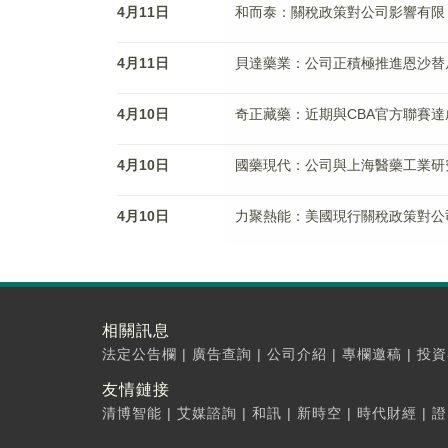
4月11日
和而泰：關稅政策對公司影響有限
4月11日
貝達藥業：公司正積極推進恩沙替
4月10日
奇正藏藥：近期與CBA官方聯賽達
4月10日
國藥現代：公司與上海醫藥工業研
4月10日
力聚熱能：美國現行關稅政策對公
相關訊息
法定公告欄
|
廣告查詢
|
公司介紹
|
專欄邀稿
|
投資
友情鏈接
清博智能
|
艾媒諮詢
|
和訊
|
新時空
|
時代財經
|
證