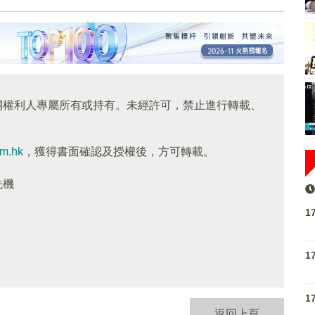
關權利人專屬所有或持有。未經許可，禁止進行轉載、
om.hk
，獲得書面確認及授權後，方可轉載。
先機
1
1
1
返回上頁