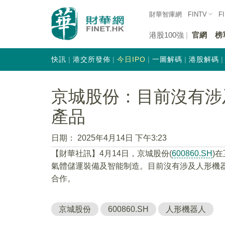
財華智庫網
FINTV
F
港股100強
官網
榜
快訊
港交所發佈
今日IPO
一圖解碼
港股解碼
京城股份：目前沒有涉
產品
日期：
2025年4月14日 下午3:23
【財華社訊】4月14日，京城股份(
600860.SH
)
氣體儲運裝備及智能制造。目前沒有涉及人形機
合作。
京城股份
600860.SH
人形機器人