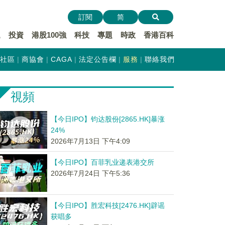
訂閱
简
遞
投資
港股100強
科技
專題
時政
香港百科
社區
商協會
CAGA
法定公告欄
服務
聯絡我們
視頻
【今日IPO】钧达股份[2865.HK]暴涨
24%
2026年7月13日 下午4:09
【今日IPO】百菲乳业递表港交所
2026年7月24日 下午5:36
【今日IPO】胜宏科技[2476.HK]辟谣
获唱多