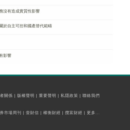
務沒有造成實質性影響
屬於自主可控和國產替代範疇
有影響
者關係
|
版權聲明
|
重要聲明
|
私隱政策
|
聯絡我們
券市場周刊
|
壹財信
|
權衡財經
|
攬富財經
|
更多...