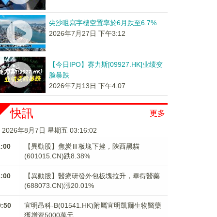
尖沙咀寫字樓空置率於6月跌至6.7%
2026年7月27日 下午3:12
【今日IPO】赛力斯[09927.HK]业绩变
脸暴跌
2026年7月13日 下午4:07
快訊
更多
2026年8月7日 星期五 03:16:02
1:00
【異動股】焦炭Ⅲ板塊下挫，陝西黑貓
(601015.CN)跌8.38%
1:00
【異動股】醫療研發外包板塊拉升，畢得醫藥
(688073.CN)漲20.01%
0:50
宜明昂科-B(01541.HK)附屬宜明凱爾生物醫藥
獲增資5000萬元