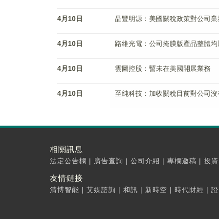
4月10日
晶豐明源：美國關稅政策對公司業
4月10日
路維光電：公司掩膜版產品整體均
4月10日
雲圖控股：暫未在美國開展業務
4月10日
至純科技：加收關稅目前對公司沒
相關訊息
法定公告欄
|
廣告查詢
|
公司介紹
|
專欄邀稿
|
投資
友情鏈接
清博智能
|
艾媒諮詢
|
和訊
|
新時空
|
時代財經
|
證