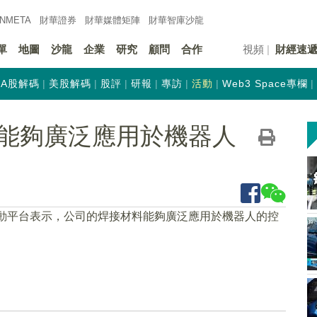
INMETA
財華證券
財華
媒體矩陣
財華
智庫沙龍
單
地圖
沙龍
企業
研究
顧問
合作
視頻
財經速
A股解碼
美股解碼
股評
研報
專訪
活動
Web3 Space專欄
能夠廣泛應用於機器人
互動平台表示，公司的焊接材料能夠廣泛應用於機器人的控