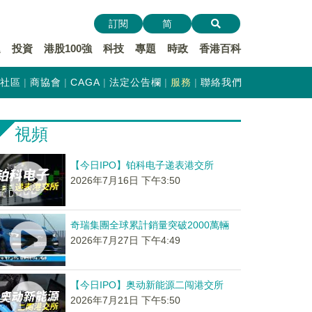
訂閱
简
遞
投資
港股100強
科技
專題
時政
香港百科
社區
商協會
CAGA
法定公告欄
服務
聯絡我們
視頻
【今日IPO】铂科电子递表港交所
2026年7月16日 下午3:50
奇瑞集團全球累計銷量突破2000萬輛
2026年7月27日 下午4:49
【今日IPO】奥动新能源二闯港交所
2026年7月21日 下午5:50