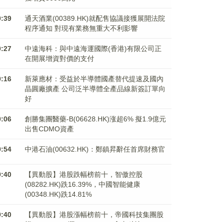
0:39
通天酒業(00389.HK)就配售協議接獲展開法院
程序通知 對現有業務無重大不利影響
0:27
中遠海科：與中遠海運國際(香港)有限公司正
在開展增資對價的支付
0:16
新萊應材：受益於半導體國產替代提速及國內
晶圓廠擴產 公司泛半導體全產品線新簽訂單向
好
0:06
創勝集團醫藥-B(06628.HK)涨超6% 擬1.9億元
出售CDMO資產
9:54
中港石油(00632.HK)：鄭鎮昇辭任首席財務官
9:40
【異動股】港股跌幅榜前十，智傲控股
(08282.HK)跌16.39%，中國智能健康
(00348.HK)跌14.81%
9:40
【異動股】港股漲幅榜前十，帝國科技集團股