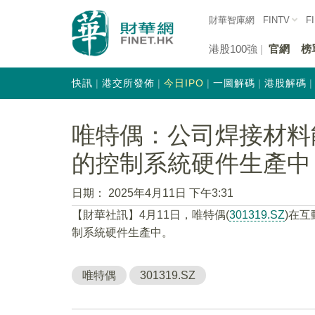
財華智庫網
FINTV
F
港股100強
官網
榜
快訊
港交所發佈
今日IPO
一圖解碼
港股解碼
唯特偶：公司焊接材料
的控制系統硬件生產中
日期：
2025年4月11日 下午3:31
【財華社訊】4月11日，唯特偶(
301319.SZ
)在
制系統硬件生產中。
唯特偶
301319.SZ