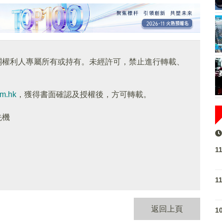
關權利人專屬所有或持有。未經許可，禁止進行轉載、
om.hk
，獲得書面確認及授權後，方可轉載。
先機
1
1
返回上頁
1