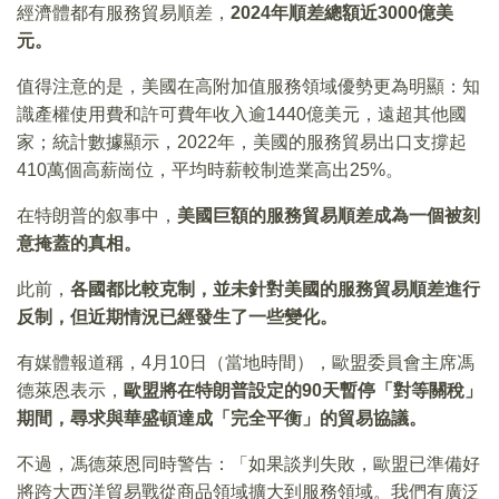
經濟體都有服務貿易順差，
2024年順差總額近3000億美
元。
值得注意的是，美國在高附加值服務領域優勢更為明顯：知
識產權使用費和許可費年收入逾1440億美元，遠超其他國
家；統計數據顯示，2022年，美國的服務貿易出口支撐起
410萬個高薪崗位，平均時薪較制造業高出25%。
在特朗普的叙事中，
美國巨額的服務貿易順差成為一個被刻
意掩蓋的真相。
此前，
各國都比較克制，並未針對美國的服務貿易順差進行
反制，但近期情況已經發生了一些變化。
有媒體報道稱，4月10日（當地時間），歐盟委員會主席馮
德萊恩表示，
歐盟將在特朗普設定的90天暫停「對等關稅」
期間，尋求與華盛頓達成「完全平衡」的貿易協議。
不過，馮德萊恩同時警告：「如果談判失敗，歐盟已準備好
將跨大西洋貿易戰從商品領域擴大到服務領域。我們有廣泛