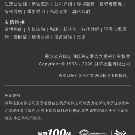
法定公告欄
|
廣告查詢
|
公司介紹
|
專欄邀稿
|
投資者關係
|
版權聲明
|
重要聲明
|
私隱政策
|
聯絡我們
友情鏈接
清博智能
|
艾媒諮詢
|
和訊
|
新時空
|
時代財經
|
證券市場周
刊
|
壹財信
|
權衡財經
|
攬富財經
|
更多...
香港政府指定刊載法定通告之憲報刊登報章
Copyright © 1998 - 2026 財華控股有限公司
香港財華社版權所有,未經同意不得轉載。
免責聲明：
財華控股有限公司及香港聯合交易所有限公司將盡力確保彼等所提供資料
之準確性及可靠性,但並不保證資料絕對無誤,資料如有錯漏而令閣下蒙受
損失,本公司概不負責。