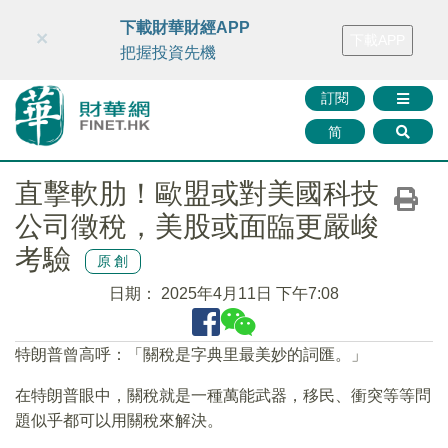
財華智庫網
FINTV
FINMETA
財華證券
媒體矩陣
下載財華財經APP
×
下載APP
智庫沙龍
聯絡我們
把握投資先機
訂閱
简
直擊軟肋！歐盟或對美國科技
公司徵稅，美股或面臨更嚴峻
考驗
原創
日期：
2025年4月11日 下午7:08
特朗普曾高呼：「關稅是字典里最美妙的詞匯。」
在特朗普眼中，關稅就是一種萬能武器，移民、衝突等等問
題似乎都可以用關稅來解決。