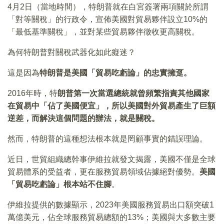
4月2日（當地時間），特朗普就在白宮簽署兩項關於所謂
「對等關稅」的行政令，宣佈美國對貿易夥伴設立10%的
「最低基準關稅」，並對某些貿易夥伴徵收更高關稅。
為何特朗普對關稅武器化如此癡迷？
這是因為
特朗普是美國「貿易吃虧論」的忠實擁趸。
2016年時，特
朗普第一次當選總統就曾頻繁指責其他國家
在貿易中「佔了美國便宜」，所以美國對外貿易產生了巨額
逆差，而解決這個問題的辦法，就是關稅。
然而，特朗普的這種想法根本就是罔顧事實的錯誤理論。
近日，世貿組織總幹事伊維拉就發文揭露，美國不僅是全球
貿易體系的受益者，更在服務貿易領域佔據絕對優勢。
美國
「貿易吃虧論」根本站不住腳
。
伊維拉提供的數據顯示，2023年美國服務貿易出口額突破1
萬億美元，佔全球服務貿易總額的13%；美國與大多數主要