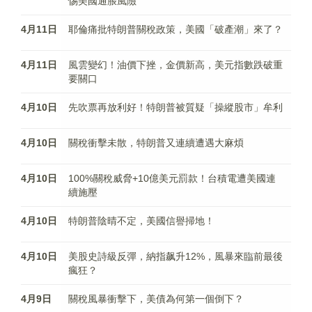
惕美國通脹風險
4月11日
耶倫痛批特朗普關稅政策，美國「破產潮」來了？
4月11日
風雲變幻！油價下挫，金價新高，美元指數跌破重
要關口
4月10日
先吹票再放利好！特朗普被質疑「操縱股市」牟利
4月10日
關稅衝擊未散，特朗普又連續遭遇大麻煩
4月10日
100%關稅威脅+10億美元罰款！台積電遭美國連
續施壓
4月10日
特朗普陰晴不定，美國信譽掃地！
4月10日
美股史詩級反彈，納指飙升12%，風暴來臨前最後
瘋狂？
4月9日
關稅風暴衝擊下，美債為何第一個倒下？