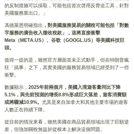
的反制措施可以採取，可能包括首次啓用反脅迫工具，針對
美國服務業出口。」
馮德萊恩明確指出
，對美國服務貿易的關稅可能包括「對數
字服務的廣告收入徵收稅款」，這將直接衝擊
Meta（META.US）、谷歌（GOOGL.US）等美國科技巨
頭。
值得一提的是，雖然官方層面並未正式動手，但在特朗普瘋
狂「搞事」之下，其實美國的服務貿易領域已經受到了一些
衝擊。
數據顯示，
2025年前兩個月，美國入境遊客量同比下降
5.1%，與先前預測的增長8.8%形成巨大落差，遊客消費額
或將驟減10.9%。
尤其是來自加拿大和其他主要市場的遊客
人數正在持續下降。
從目前的情況來看，雖然美國在商品貿易領域出現了巨額逆
差，但強加關稅無益於從根本上解決這個問題。