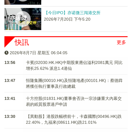
【今日IPO】亦诺微三闯港交所
2026年7月20日 下午5:20
快訊
更多
2026年8月7日 星期五 06:04:06
13:56
卡賓(02030.HK.HK)中期股東應佔溢利2081萬元 同比
增长25.62% 派息1.4港仙
13:47
恒隆集團(00010.HK)及恒隆地產(00101.HK)：蔡德粦
將獲任執行董事及行政總裁
13:41
十方控股(01831.HK)董事會否決一宗涉嫌重大內幕交
易的紙質股票過戶申請
13:30
【異動股】港股跌幅榜前十，卡森國際(00496.HK)跌
22.40%，九福來(08611.HK)跌21.01%