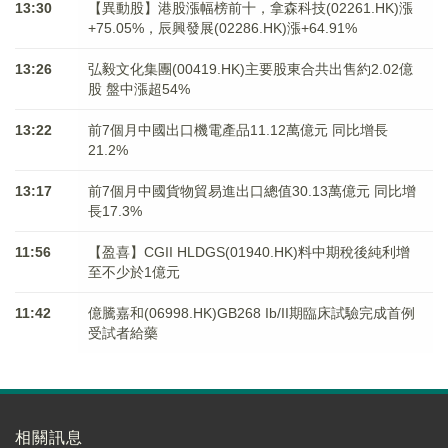
13:30
【異動股】港股漲幅榜前十，拿森科技(02261.HK)漲
+75.05%，辰興發展(02286.HK)漲+64.91%
13:26
弘毅文化集團(00419.HK)主要股東合共出售約2.02億
股 盤中漲超54%
13:22
前7個月中國出口機電產品11.12萬億元 同比增長
21.2%
13:17
前7個月中國貨物貿易進出口總值30.13萬億元 同比增
長17.3%
11:56
【盈喜】CGII HLDGS(01940.HK)料中期稅後純利增
至不少於1億元
11:42
億騰嘉和(06998.HK)GB268 Ib/II期臨床試驗完成首例
受試者給藥
相關訊息