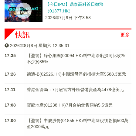
【今日IPO】鼎泰高科首日微涨
（01377.HK）
2026年7月9日 下午3:58
快訊
更多
2026年8月8日 星期六 12:35:31
17:35
【盈警】綠心集團(00094.HK)料中期淨虧損同比收窄
不少於85%
17:26
德適-B(02526.HK)中期歸母淨虧損擴大至5588.3萬元
17:11
香港金管局：7月底官方外匯儲備資產為4478億美元
17:08
寶龍地產(01238.HK)7月合約銷售額約5.5億元
17:00
【盈警】中慶股份(01855.HK)料中期除稅後虧損500萬
至2000萬元