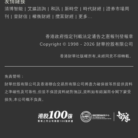
友情鏈接
清博智能
|
艾媒諮詢
|
和訊
|
新時空
|
時代財經
|
證券市場周
刊
|
壹財信
|
權衡財經
|
攬富財經
|
更多...
香港政府指定刊載法定通告之憲報刊登報章
Copyright © 1998 - 2026 財華控股有限公司
香港財華社版權所有,未經同意不得轉載。
免責聲明：
財華控股有限公司及香港聯合交易所有限公司將盡力確保彼等所提供資料
之準確性及可靠性,但並不保證資料絕對無誤,資料如有錯漏而令閣下蒙受
損失,本公司概不負責。