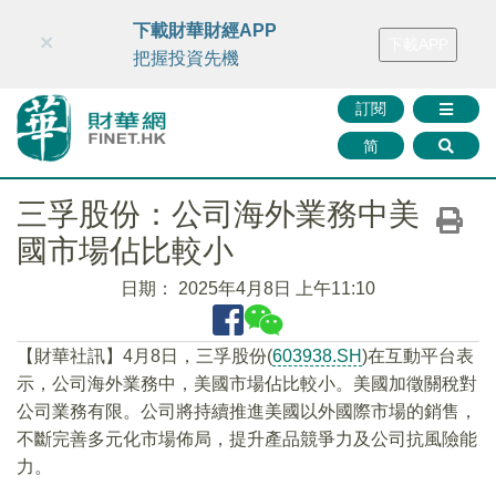
財華智庫網
FINTV
FINMETA
財華證券
媒體矩陣
下載財華財經APP
×
下載APP
智庫沙龍
聯絡我們
把握投資先機
訂閱
简
三孚股份：公司海外業務中美
國市場佔比較小
日期：
2025年4月8日 上午11:10
【財華社訊】4月8日，三孚股份(
603938.SH
)在互動平台表
示，公司海外業務中，美國市場佔比較小。美國加徵關稅對
公司業務有限。公司將持續推進美國以外國際市場的銷售，
不斷完善多元化市場佈局，提升產品競爭力及公司抗風險能
力。