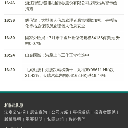
16:46
浙江證監局對財通證券股份有限公司採取出具警示函
措施
16:36
網信辦：大型個人信息處理者應當採取加密、去標識
化等措施保障所處理個人信息安全
16:30
國家外匯局：7月末中國外匯儲備規模34188億美元 升
幅0.07%
16:24
山金國際：港股上市工作正常推進中
16:20
【異動股】港股跌幅榜前十，九福來(08611.HK)跌
21.43%，天瑞汽車内飾(06162.HK)跌18.44%
相關訊息
法定公告欄
|
廣告查詢
|
公司介紹
|
專欄邀稿
|
投資者關係
|
版權聲明
|
重要聲明
|
私隱政策
|
聯絡我們