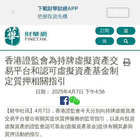
財華智庫網
FINTV
FINMETA
財華證券
媒體矩陣
下載財華財經APP
×
下載APP
智庫沙龍
聯絡我們
把握投資先機
訂閱
简
香港證監會為持牌虛擬資產交
易平台和認可虛擬資產基金制
定質押相關指引
日期：
2025年4月7日 下午4:56
【财华社讯】4月7日，香港證監會今天分別向持牌虛擬資產
交易平台發出有關其提供質押服務的監管指引，以及向投資
虛擬資產的證監會認可基金(虛擬資產基金)提供有關其參與
質押活動的指引。