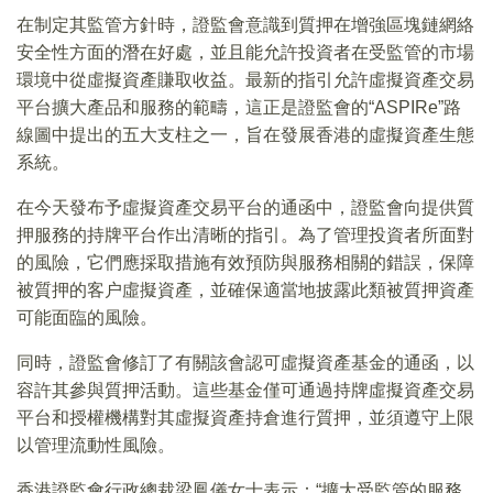
在制定其監管方針時，證監會意識到質押在增強區塊鏈網絡
安全性方面的潛在好處，並且能允許投資者在受監管的市場
環境中從虛擬資產賺取收益。最新的指引允許虛擬資產交易
平台擴大產品和服務的範疇，這正是證監會的“ASPIRe”路
線圖中提出的五大支柱之一，旨在發展香港的虛擬資產生態
系統。
在今天發布予虛擬資產交易平台的通函中，證監會向提供質
押服務的持牌平台作出清晰的指引。為了管理投資者所面對
的風險，它們應採取措施有效預防與服務相關的錯誤，保障
被質押的客户虛擬資產，並確保適當地披露此類被質押資產
可能面臨的風險。
同時，證監會修訂了有關該會認可虛擬資產基金的通函，以
容許其參與質押活動。這些基金僅可通過持牌虛擬資產交易
平台和授權機構對其虛擬資產持倉進行質押，並須遵守上限
以管理流動性風險。
香港證監會行政總裁梁鳳儀女士表示：“擴大受監管的服務