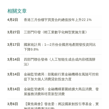
相關文章
4月2日
香港三月份樓宇買賣合約總值按年上升22.1%
3月27日
三部門印發《輕工業數字化轉型實施方案》
3月17日
國家統計局：1—2月份全國房地產開發投資同比
下降9.8%
3月14日
四部門聯合發佈《人工智能生成合成内容標識辦
法》
3月14日
金融監管總局：鼓勵銀行業金融機構在風險可控前
提下加大個人消費貸款投放力度
3月14日
金融監管總局：金融機構要圍繞擴大商品消費、發
展服務消費和培育新型消費
3月6日
【聚焦兩會】發改委：將設國家創投引導基金，實
施提振消費專項行動