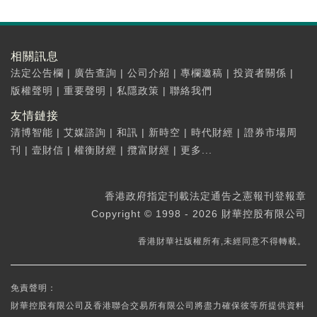
相關訊息
法定公告欄
|
廣告查詢
|
公司介紹
|
專欄邀稿
|
投資者關係
|
版權聲明
|
重要聲明
|
私隱政策
|
聯絡我們
友情鏈接
清博智能
|
艾媒諮詢
|
和訊
|
新時空
|
時代財經
|
證券市場周
刊
|
壹財信
|
權衡財經
|
攬富財經
|
更多...
香港政府指定刊載法定通告之憲報刊登報章
Copyright © 1998 - 2026 財華控股有限公司
香港財華社版權所有,未經同意不得轉載。
免責聲明：
財華控股有限公司及香港聯合交易所有限公司將盡力確保彼等所提供資料