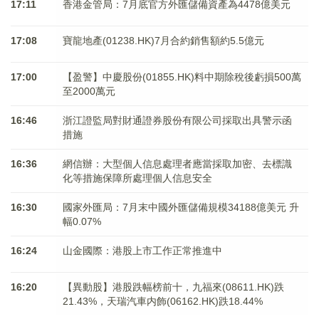
17:11
香港金管局：7月底官方外匯儲備資產為4478億美元
17:08
寶龍地產(01238.HK)7月合約銷售額約5.5億元
17:00
【盈警】中慶股份(01855.HK)料中期除稅後虧損500萬
至2000萬元
16:46
浙江證監局對財通證券股份有限公司採取出具警示函
措施
16:36
網信辦：大型個人信息處理者應當採取加密、去標識
化等措施保障所處理個人信息安全
16:30
國家外匯局：7月末中國外匯儲備規模34188億美元 升
幅0.07%
16:24
山金國際：港股上市工作正常推進中
16:20
【異動股】港股跌幅榜前十，九福來(08611.HK)跌
21.43%，天瑞汽車内飾(06162.HK)跌18.44%