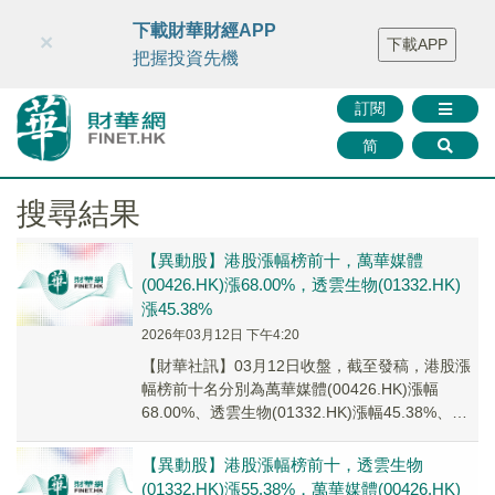
財華智庫網
FINTV
FINMETA
財華證券
媒體矩陣
下載財華財經APP
×
下載APP
智庫沙龍
聯絡我們
把握投資先機
訂閱
简
搜尋結果
【異動股】港股漲幅榜前十，萬華媒體
(00426.HK)漲68.00%，透雲生物(01332.HK)
漲45.38%
2026年03月12日 下午4:20
【財華社訊】03月12日收盤，截至發稿，港股漲
幅榜前十名分別為萬華媒體(00426.HK)漲幅
68.00%、透雲生物(01332.HK)漲幅45.38%、喜
相逢集團(02473....
【異動股】港股漲幅榜前十，透雲生物
(01332.HK)漲55.38%，萬華媒體(00426.HK)