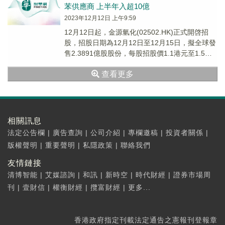
苯供應商 上半年入超10億
2023年12月12日 上午9:59
12月12日起，金源氫化(02502.HK)正式開啓招
股，招股日期為12月12日至12月15日，擬全球發
售2.3891億股股份，每股招股價1.1港元至1.5港
元；每手買賣單位20...
查看更多
相關訊息
法定公告欄
|
廣告查詢
|
公司介紹
|
專欄邀稿
|
投資者關係
|
版權聲明
|
重要聲明
|
私隱政策
|
聯絡我們
友情鏈接
清博智能
|
艾媒諮詢
|
和訊
|
新時空
|
時代財經
|
證券市場周
刊
|
壹財信
|
權衡財經
|
攬富財經
|
更多...
香港政府指定刊載法定通告之憲報刊登報章