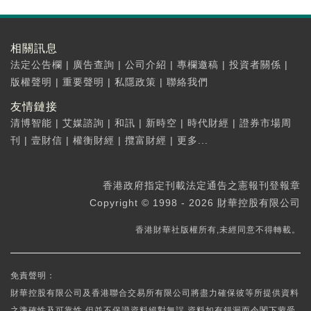
相關訊息
法定公告欄
|
廣告查詢
|
公司介紹
|
專欄邀稿
|
投資者關係
|
版權聲明
|
重要聲明
|
私隱政策
|
聯絡我們
友情鏈接
清博智能
|
艾媒諮詢
|
和訊
|
新時空
|
時代財經
|
證券市場周
刊
|
壹財信
|
權衡財經
|
攬富財經
|
更多...
香港政府指定刊載法定通告之憲報刊登報章
Copyright © 1998 - 2026 財華控股有限公司
香港財華社版權所有,未經同意不得轉載。
免責聲明：
財華控股有限公司及香港聯合交易所有限公司將盡力確保彼等所提供資料
之準確性及可靠性,但並不保證資料絕對無誤,資料如有錯漏而令閣下蒙受