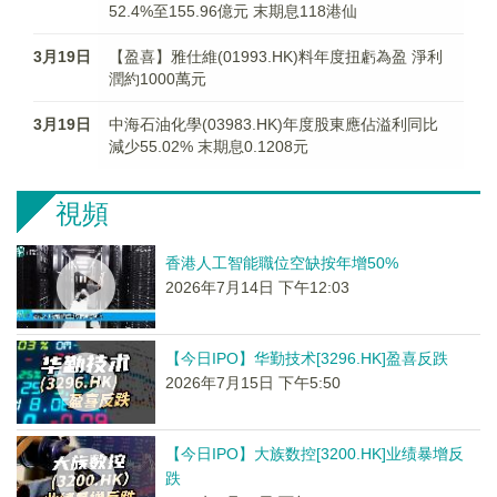
52.4%至155.96億元 末期息118港仙
3月19日
【盈喜】雅仕維(01993.HK)料年度扭虧為盈 淨利
潤約1000萬元
3月19日
中海石油化學(03983.HK)年度股東應佔溢利同比
減少55.02% 末期息0.1208元
視頻
香港人工智能職位空缺按年增50%
2026年7月14日 下午12:03
【今日IPO】华勤技术[3296.HK]盈喜反跌
2026年7月15日 下午5:50
【今日IPO】大族数控[3200.HK]业绩暴增反
跌