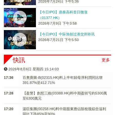
2026年7月24日 下午5:36
【今日IPO】鼎泰高科首日微涨
（01377.HK）
2026年7月9日 下午3:58
【今日IPO】中际旭创过港交所聆讯
2026年7月21日 下午5:50
快訊
更多
2026年8月6日 星期四 15:14:03
17:36
百奧賽圖-B(02315.HK)料上半年歸母淨利潤同比增
391.87%至412.71%
17:28
【盈警】創想三維(03388.HK)料中期盈转亏約5300萬
至6300萬元
17:20
湯臣集團(00258.HK)料中期股東應佔除稅後綜合溢利
同比下跌85%至90%