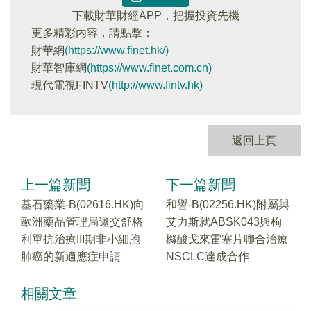
下載財華財經APP，把握投資先機
更多精彩内容，請點擊：
財華網
(https://www.finet.hk/)
財華智庫網
(https://www.finet.com.cn)
現代電視FINTV
(http://www.fintv.hk)
返回上頁
上一篇新聞
下一篇新聞
基石藥業-B(02616.HK)向
和譽-B(02256.HK)附屬與
歐洲藥品管理局遞交舒格
艾力斯就ABSK043與枸
利單抗治療III期非小細胞
櫞酸戈來雷塞片聯合治療
肺癌的新適應症申請
NSCLC達成合作
相關文章