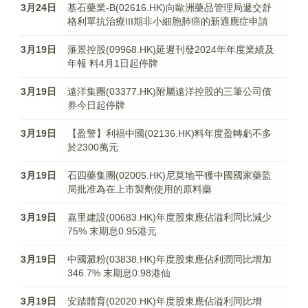
3月24日
基石藥業-B(02616.HK)向歐洲藥品管理局遞交舒
格利單抗治療III期非小細胞肺癌的新適應症申請
3月19日
滙景控股(09968.HK)延遲刊發2024年年度業績及
年報 料4月1日起停牌
3月19日
遠洋集團(03377.HK)附屬遠洋控股的三筆公司債
券今日起停牌
3月19日
【盈警】利福中國(02136.HK)料年度盈轉虧不多
於2300萬元
3月19日
石四藥集團(02005.HK)尼莫地平獲中國國家藥監
局批准為在上市製劑使用的原料藥
3月19日
嘉里建設(00683.HK)年度股東應佔溢利同比減少
75% 末期息0.95港元
3月19日
中國澱粉(03838.HK)年度股東應佔利潤同比增加
346.7% 末期息0.98港仙
3月19日
安踏體育(02020.HK)年度股東應佔溢利同比增