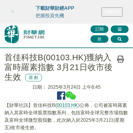
財華智庫網
FINTV
FINMETA
財華證券
媒體矩陣
下載財華財經APP
×
下載APP
智庫沙龍
聯絡我們
把握投資先機
訂閱
简
首佳科技B(00103.HK)獲納入
富時羅素指數 3月21日收市後
生效
原創
日期：
2025年3月24日 上午8:45
【財華社訊】首佳科技B(
00103.HK
)公佈，公司被富時羅素
納入其富時全球股票指數系列，包括富時全球完整市場指數
及富時全球微型股指數，此次納入於2025年3月21日(星期
五)收市後生效。