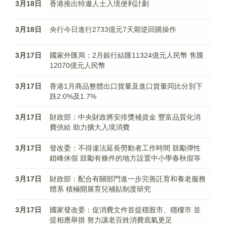
3月18日
香港推出特邀人士入境便利計劃
3月18日
央行今日進行2733億元7天期逆回購操作
3月17日
國家外匯局：2月銀行結匯11324億元人民幣 售匯
12070億元人民幣
3月17日
香港1月商品整體出口貨量及進口貨量同比分別下
跌2.0%及1.7%
3月17日
財政部：中央財政將安排獎補資金 豐富品質化消
費供給 助力擴大入境消費
3月17日
發改委：不得違法延長勞動者工作時間 鼓勵彈性
錯峰休假 鼓勵有條件的地方設置中小學春秋假等
3月17日
財政部：配合有關部門進一步完善託育和養老服務
體系 積極開展育兒補貼制度研究
3月17日
國家發改委：促消費文件首提穩股市、穩樓市 並
提相應舉措 努力讓老百姓消費底氣更足