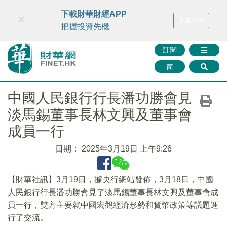
財華智庫網
FINTV
FINMETA
財華證券
媒體矩陣
下載財華財經APP
×
下載APP
智庫沙龍
聯絡我們
把握投資先機
訂閱
简
中國人民銀行行長潘功勝會見
淡馬錫董事長林文興及董事會
成員一行
日期：
2025年3月19日 上午9:26
【財華社訊】3月19日，據央行網站發佈，3月18日，中國
人民銀行行長潘功勝會見了淡馬錫董事長林文興及董事會成
員一行，雙方主要就中國宏觀經濟形勢和貨幣政策等議題進
行了交流。