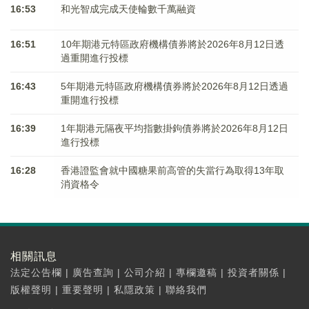
16:53
和光智成完成天使輪數千萬融資
16:51
10年期港元特區政府機構債券將於2026年8月12日透
過重開進行投標
16:43
5年期港元特區政府機構債券將於2026年8月12日透過
重開進行投標
16:39
1年期港元隔夜平均指數掛鉤債券將於2026年8月12日
進行投標
16:28
香港證監會就中國糖果前高管的失當行為取得13年取
消資格令
相關訊息
法定公告欄
|
廣告查詢
|
公司介紹
|
專欄邀稿
|
投資者關係
|
版權聲明
|
重要聲明
|
私隱政策
|
聯絡我們