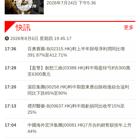
2026年7月24日 下午5:36
快訊
更多
2026年8月6日 星期四 19:45:17
17:36
百奧賽圖-B(02315.HK)料上半年歸母淨利潤同比增
391.87%至412.71%
17:28
【盈警】創想三維(03388.HK)料中期盈转亏約5300萬
至6300萬元
17:20
湯臣集團(00258.HK)料中期股東應佔除稅後綜合溢利
同比下跌85%至90%
17:13
禮邦醫藥-B(09637.HK)料中期虧損同比收窄15%至
25%
17:04
中國海外宏洋集團(00081.HK)7月合約銷售額按年上升
44%