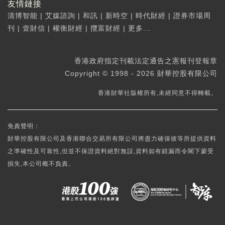
友情鏈接
清博智能
|
艾媒諮詢
|
和訊
|
新時空
|
時代財經
|
證券市場周
刊
|
壹財信
|
權衡財經
|
攬富財經
|
更多...
香港政府指定刊載法定通告之憲報刊登報章
Copyright © 1998 - 2026 財華控股有限公司
香港財華社版權所有,未經同意不得轉載。
免責聲明：
財華控股有限公司及香港聯合交易所有限公司將盡力確保彼等所提供資料
之準確性及可靠性,但並不保證資料絕對無誤,資料如有錯漏而令閣下蒙受
損失,本公司概不負責。