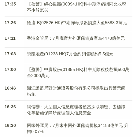
17:35
【盈警】綠心集團(00094.HK)料中期淨虧損同比收窄
不少於85%
17:26
德適-B(02526.HK)中期歸母淨虧損擴大至5588.3萬元
17:11
香港金管局：7月底官方外匯儲備資產為4478億美元
17:08
寶龍地產(01238.HK)7月合約銷售額約5.5億元
17:00
【盈警】中慶股份(01855.HK)料中期除稅後虧損500萬
至2000萬元
16:46
浙江證監局對財通證券股份有限公司採取出具警示函
措施
16:36
網信辦：大型個人信息處理者應當採取加密、去標識
化等措施保障所處理個人信息安全
16:30
國家外匯局：7月末中國外匯儲備規模34188億美元 升
幅0.07%