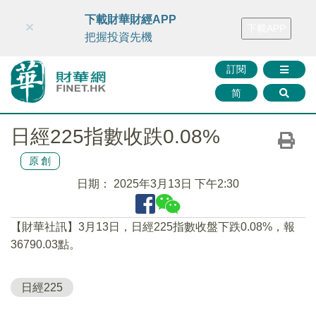
財華智庫網
FINTV
FINMETA
財華證券
媒體矩陣
下載財華財經APP
×
下載APP
智庫沙龍
聯絡我們
把握投資先機
訂閱
简
日經225指數收跌0.08%
原創
日期：
2025年3月13日 下午2:30
【財華社訊】3月13日，日經225指數收盤下跌0.08%，報
36790.03點。
日經225