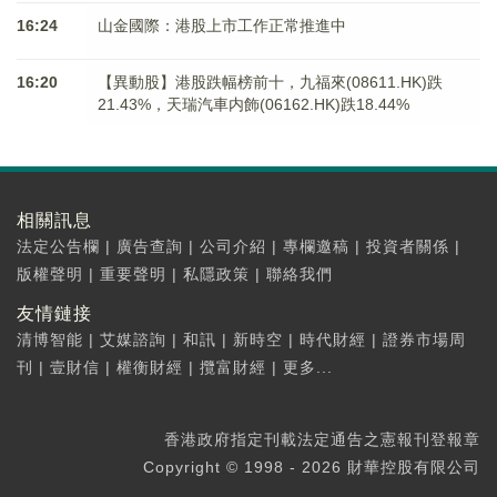
16:24
山金國際：港股上市工作正常推進中
16:20
【異動股】港股跌幅榜前十，九福來(08611.HK)跌
21.43%，天瑞汽車内飾(06162.HK)跌18.44%
相關訊息
法定公告欄
|
廣告查詢
|
公司介紹
|
專欄邀稿
|
投資者關係
|
版權聲明
|
重要聲明
|
私隱政策
|
聯絡我們
友情鏈接
清博智能
|
艾媒諮詢
|
和訊
|
新時空
|
時代財經
|
證券市場周
刊
|
壹財信
|
權衡財經
|
攬富財經
|
更多...
香港政府指定刊載法定通告之憲報刊登報章
Copyright © 1998 - 2026 財華控股有限公司