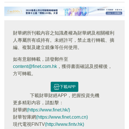
財華網所刊載內容之知識產權為財華網及相關權利
人專屬所有或持有。未經許可，禁止進行轉載、摘
編、複製及建立鏡像等任何使用。
如有意願轉載，請發郵件至
content@finet.com.hk
，獲得書面確認及授權後，
方可轉載。
下載APP
下載財華財經APP，把握投資先機
更多精彩内容，請點擊：
財華網
(https://www.finet.hk/)
財華智庫網
(https://www.finet.com.cn)
現代電視FINTV
(http://www.fintv.hk)