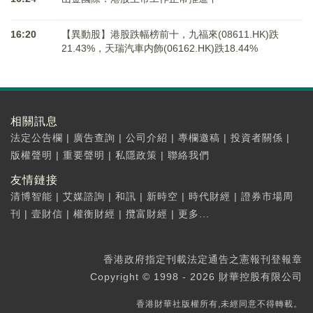
16:20
【異動股】港股跌幅榜前十，九福來(08611.HK)跌
21.43%，天瑞汽車内飾(06162.HK)跌18.44%
相關訊息
法定公告欄
|
廣告查詢
|
公司介紹
|
專欄邀稿
|
投資者關係
|
版權聲明
|
重要聲明
|
私隱政策
|
聯絡我們
友情鏈接
清博智能
|
艾媒諮詢
|
和訊
|
新時空
|
時代財經
|
證券市場周
刊
|
壹財信
|
權衡財經
|
攬富財經
|
更多...
香港政府指定刊載法定通告之憲報刊登報章
Copyright © 1998 - 2026 財華控股有限公司
香港財華社版權所有,未經同意不得轉載。