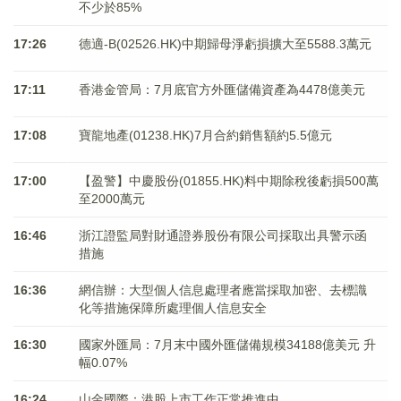
不少於85%
17:26
德適-B(02526.HK)中期歸母淨虧損擴大至5588.3萬元
17:11
香港金管局：7月底官方外匯儲備資產為4478億美元
17:08
寶龍地產(01238.HK)7月合約銷售額約5.5億元
17:00
【盈警】中慶股份(01855.HK)料中期除稅後虧損500萬
至2000萬元
16:46
浙江證監局對財通證券股份有限公司採取出具警示函
措施
16:36
網信辦：大型個人信息處理者應當採取加密、去標識
化等措施保障所處理個人信息安全
16:30
國家外匯局：7月末中國外匯儲備規模34188億美元 升
幅0.07%
16:24
山金國際：港股上市工作正常推進中