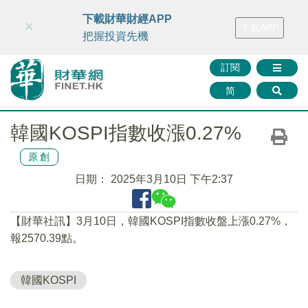
財華智庫網
FINTV
FINMETA
財華證券
媒體矩陣
下載財華財經APP
×
下載APP
智庫沙龍
聯絡我們
把握投資先機
訂閱
简
韓國KOSPI指數收漲0.27%
原創
日期：
2025年3月10日 下午2:37
【財華社訊】3月10日，韓國KOSPI指數收盤上漲0.27%，
報2570.39點。
韓國KOSPI