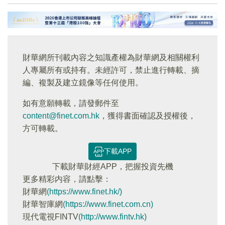
財華網所刊載內容之知識產權為財華網及相關權利
人專屬所有或持有。未經許可，禁止進行轉載、摘
編、複製及建立鏡像等任何使用。
如有意願轉載，請發郵件至
content@finet.com.hk
，獲得書面確認及授權後，
方可轉載。
下載APP
下載財華財經APP，把握投資先機
更多精彩内容，請點擊：
財華網
(https://www.finet.hk/)
財華智庫網
(https://www.finet.com.cn)
現代電視FINTV
(http://www.fintv.hk)