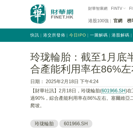
財華智庫網
FINTV
F
港股100強
官網
榜
快訊
港交所發佈
今日IPO
一圖解碼
港股解碼
玲珑輪胎：截至1月底半
合產能利用率在86%左
日期：
2025年2月18日 下午4:24
【財華社訊】2月18日，玲珑輪胎(
601966.SH
)
過90%，綜合產能利用率在86%左右。塞爾維
爬坡。
玲珑輪胎
601966.SH