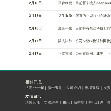
2月18日
華森制藥：目前暫未接入deepsee
2月18日
益生股份：飼養的小型白羽肉雞為
2月18日
激智科技：目前持有視涯科技1.1
2月17日
陽光諾和：公司AI藥物發現和開
2月17日
正泰電器：公司在歐洲、北美、亞
相關訊息
法定公告欄
|
廣告查詢
|
公司介紹
|
專欄邀稿
|
投資
友情鏈接
清博智能
|
艾媒諮詢
|
和訊
|
新時空
|
時代財經
|
證