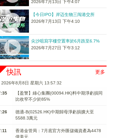
2026年7月13日 下午4:07
【今日IPO】岸迈生物三闯港交所
2026年7月13日 下午4:10
尖沙咀寫字樓空置率於6月跌至6.7%
2026年7月27日 下午3:12
快訊
更多
2026年8月8日 星期六 13:57:32
7:35
【盈警】綠心集團(00094.HK)料中期淨虧損同
比收窄不少於85%
7:26
德適-B(02526.HK)中期歸母淨虧損擴大至
5588.3萬元
7:11
香港金管局：7月底官方外匯儲備資產為4478
億美元