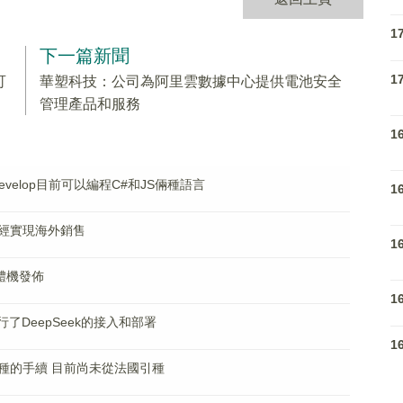
1
下一篇新聞
1
可
華塑科技：公司為阿里雲數據中心提供電池安全
管理產品和服務
1
velop目前可以編程C#和JS倆種語言
1
經實現海外銷售
1
一體機發佈
1
了DeepSeek的接入和部署
1
種的手續 目前尚未從法國引種