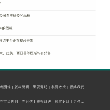
k
公司自主研發的品種
3%的股權
發技術平台正在穩步推進
太、拉美、西亞非等區域均有銷售
者關係
|
版權聲明
|
重要聲明
|
私隱政策
|
聯絡我們
券市場周刊
|
壹財信
|
權衡財經
|
攬富財經
|
更多...