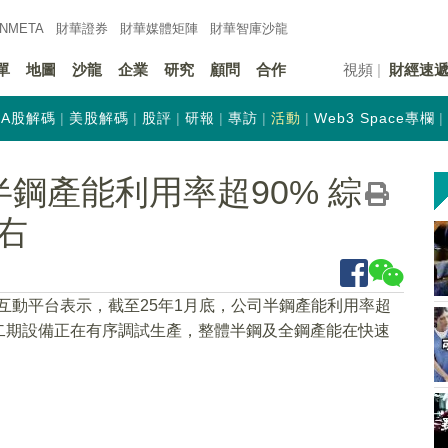
INMETA
財華證券
財華
媒體矩陣
財華
智庫沙龍
單
地圖
沙龍
企業
研究
顧問
合作
視頻
財經速
A股解碼
美股解碼
股評
研報
專訪
活動
Web3 Space專欄
鋼產能利用率超90% 綜
右
在互動平台表示，截至25年1月底，公司半鋼產能利用率超
亞二期設備正在有序調試生產，整體半鋼及全鋼產能在快速