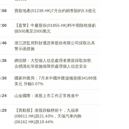
7:08
寶龍地產(01238.HK)7月合約銷售額約5.5億元
7:00
【盈警】中慶股份(01855.HK)料中期除稅後虧
損500萬至2000萬元
6:46
浙江證監局對財通證券股份有限公司採取出具
警示函措施
6:36
網信辦：大型個人信息處理者應當採取加密、
去標識化等措施保障所處理個人信息安全
6:30
國家外匯局：7月末中國外匯儲備規模34188億
美元 升幅0.07%
6:24
山金國際：港股上市工作正常推進中
6:20
【異動股】港股跌幅榜前十，九福來
(08611.HK)跌21.43%，天瑞汽車内飾
(06162.HK)跌18.44%