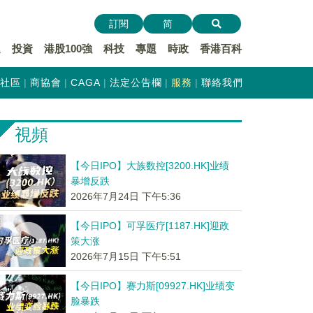
訂閱
简
遞
投資
港股100強
科技
專題
時政
香港百科
社區
商協會
CAGA
法定公告欄
服務
聯絡我們
視頻
【今日IPO】大族数控[3200.HK]业绩
暴增反跌
2026年7月24日 下午5:36
【今日IPO】可孚医疗[1187.HK]迎政
策大涨
2026年7月15日 下午5:51
【今日IPO】赛力斯[09927.HK]业绩变
脸暴跌