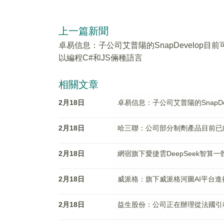
上一篇新聞
卓易信息：子公司艾普陽的SnapDevelop目前
以編程C#和JS倆種語言
相關文章
2月18日
卓易信息：子公司艾普陽的SnapDe
2月18日
哈三聯：公司部分制劑產品目前已
2月18日
網宿旗下愛捷雲DeepSeek智算
2月18日
威派格：旗下威派格河圖AI平台進行
2月18日
益生股份：公司正在辦理從法國引