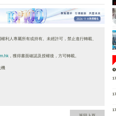
關權利人專屬所有或持有。未經許可，禁止進行轉載、
om.hk
，獲得書面確認及授權後，方可轉載。
先機
1
1
1
返回上頁