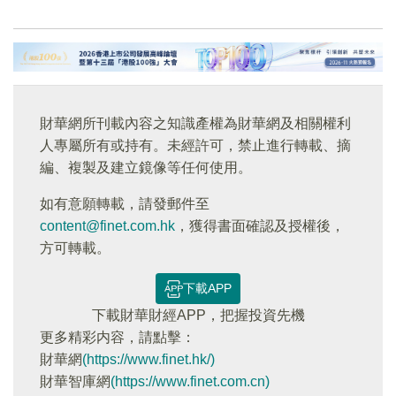
財華網所刊載內容之知識產權為財華網及相關權利
人專屬所有或持有。未經許可，禁止進行轉載、摘
編、複製及建立鏡像等任何使用。
如有意願轉載，請發郵件至
content@finet.com.hk
，獲得書面確認及授權後，
方可轉載。
下載APP
下載財華財經APP，把握投資先機
更多精彩内容，請點擊：
財華網
(https://www.finet.hk/)
財華智庫網
(https://www.finet.com.cn)