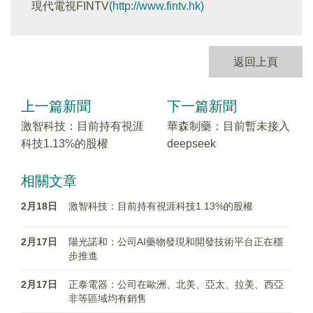
現代電視FINTV
(http://www.fintv.hk)
返回上頁
上一篇新聞
下一篇新聞
激智科技：目前持有視涯
華森制藥：目前暫未接入
科技1.13%的股權
deepseek
相關文章
2月18日
激智科技：目前持有視涯科技1.13%的股權
2月17日
陽光諾和：公司AI藥物發現和開發技術平台正在穩
步推進
2月17日
正泰電器：公司在歐洲、北美、亞太、拉美、西亞
非等區域均有銷售