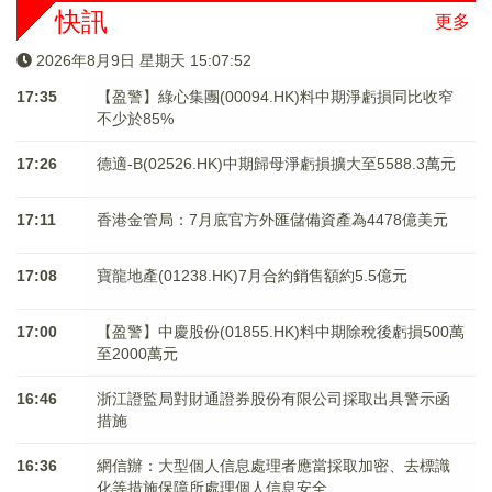
快訊
更多
2026年8月9日 星期天 15:07:52
17:35
【盈警】綠心集團(00094.HK)料中期淨虧損同比收窄
不少於85%
17:26
德適-B(02526.HK)中期歸母淨虧損擴大至5588.3萬元
17:11
香港金管局：7月底官方外匯儲備資產為4478億美元
17:08
寶龍地產(01238.HK)7月合約銷售額約5.5億元
17:00
【盈警】中慶股份(01855.HK)料中期除稅後虧損500萬
至2000萬元
16:46
浙江證監局對財通證券股份有限公司採取出具警示函
措施
16:36
網信辦：大型個人信息處理者應當採取加密、去標識
化等措施保障所處理個人信息安全