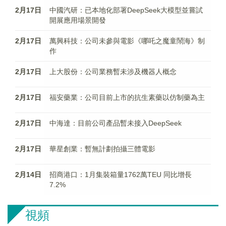
2月17日
中國汽研：已本地化部署DeepSeek大模型並嘗試
開展應用場景開發
2月17日
萬興科技：公司未參與電影《哪吒之魔童鬧海》制
作
2月17日
上大股份：公司業務暫未涉及機器人概念
2月17日
福安藥業：公司目前上市的抗生素藥以仿制藥為主
2月17日
中海達：目前公司產品暫未接入DeepSeek
2月17日
華星創業：暫無計劃拍攝三體電影
2月14日
招商港口：1月集裝箱量1762萬TEU 同比增長
7.2%
視頻