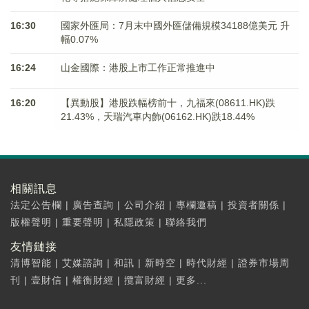
16:30
國家外匯局：7月末中國外匯儲備規模34188億美元 升
幅0.07%
16:24
山金國際：港股上市工作正常推進中
16:20
【異動股】港股跌幅榜前十，九福來(08611.HK)跌
21.43%，天瑞汽車内飾(06162.HK)跌18.44%
相關訊息
法定公告欄
|
廣告查詢
|
公司介紹
|
專欄邀稿
|
投資者關係
|
版權聲明
|
重要聲明
|
私隱政策
|
聯絡我們
友情鏈接
清博智能
|
艾媒諮詢
|
和訊
|
新時空
|
時代財經
|
證券市場周
刊
|
壹財信
|
權衡財經
|
攬富財經
|
更多...