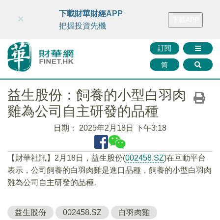
財華智庫網
FINTV
FINMETA
財華證券
媒體矩陣
下載財華財經APP
×
下載APP
智庫沙龍
聯絡我們
把握投資先機
訂閱
简
益生股份：飼養的小型白羽肉
雞為公司自主研發的品種
日期：
2025年2月18日 下午3:18
【財華社訊】2月18日，益生股份(
002458.SZ
)在互動平台
表示，公司飼養的白羽肉雞是進口品種，飼養的小型白羽肉
雞為公司自主研發的品種。
益生股份
002458.SZ
白羽肉雞