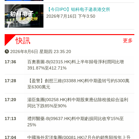
【今日IPO】铂科电子递表港交所
2026年7月16日 下午3:50
快訊
更多
2026年8月6日 星期四 23:35:20
17:36
百奧賽圖-B(02315.HK)料上半年歸母淨利潤同比增
391.87%至412.71%
17:28
【盈警】創想三維(03388.HK)料中期盈转亏約5300萬
至6300萬元
17:20
湯臣集團(00258.HK)料中期股東應佔除稅後綜合溢利
同比下跌85%至90%
17:13
禮邦醫藥-B(09637.HK)料中期虧損同比收窄15%至
25%
17:04
中國海外宏洋集團(00081.HK)7月合約銷售額按年上升