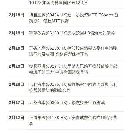
10.0% 旅客周轉量同比升12.1%
2月18日
博雅互動(00434.HK)進一步投資MTT ESports 擬
獲取2.1億枚MTT代幣
2月18日
宇華教育(06169.HK)完成赎回4.3億港元的債券
2月18日
正榮地產(06158.HK)控股股東清盤人委任申請聆
訊不涉及集團 業務運營保持正常
2月18日
復興亞洲(00274.HK)呈請人已將可換股債券全部
轉讓予第三方 申请撤回清盘呈请
2月18日
吉利汽車(00175.HK)積極探索不同選項參與吉利
控股與雷諾的戰略合作
2月17日
五菱汽車(00305.HK)：楊杰獲任行政總裁
2月17日
正道集團(01188.HK)：安嘉成辭任獨立非執行董
事