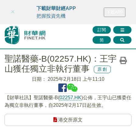
財華智庫網
FINTV
FINMETA
財華證券
媒體矩陣
下載財華財經APP
×
下載APP
智庫沙龍
聯絡我們
把握投資先機
訂閱
简
聖諾醫藥-B(02257.HK)：王宇
山獲任獨立非執行董事
原創
日期：
2025年2月18日 上午11:10
【財華社訊】聖諾醫藥-B(
02257.HK
)公佈，王宇山已獲委任
為獨立非執行董事，自2025年2月17日起生效。
港交所原文