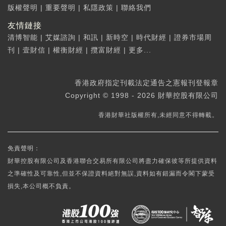
版權聲明
|
重要聲明
|
私隱政策
|
聯絡我們
友情鏈接
清博智能
|
艾媒諮詢
|
和訊
|
新時空
|
時代財經
|
證券市場周
刊
|
壹財信
|
權衡財經
|
攬富財經
|
更多...
香港政府指定刊載法定通告之憲報刊登報章
Copyright © 1998 - 2026 財華控股有限公司
香港財華社版權所有,未經同意不得轉載。
免責聲明：
財華控股有限公司及香港聯合交易所有限公司將盡力確保彼等所提供資料
之準確性及可靠性,但並不保證資料絕對無誤,資料如有錯漏而令閣下蒙受
損失,本公司概不負責。