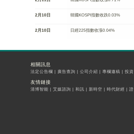
2月10日
韓國KOSPI指數收跌0.03%
2月10日
日經225指數收漲0.04%
相關訊息
法定公告欄
|
廣告查詢
|
公司介紹
|
專欄邀稿
|
投資
友情鏈接
清博智能
|
艾媒諮詢
|
和訊
|
新時空
|
時代財經
|
證