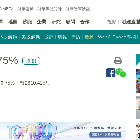
INMETA
財華證券
財華
媒體矩陣
財華
智庫沙龍
單
地圖
沙龍
企業
研究
顧問
合作
視頻
財經速
A股解碼
美股解碼
股評
研報
專訪
活動
Web3 Space專欄
75%
原創
75%，報2610.42點。