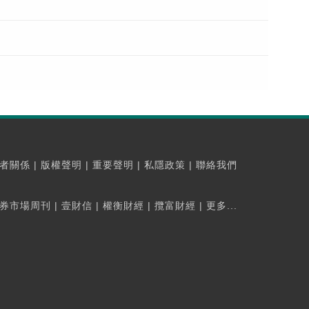
者關係
|
版權聲明
|
重要聲明
|
私隱政策
|
聯絡我們
券市場周刊
|
壹財信
|
權衡財經
|
攬富財經
|
更多...