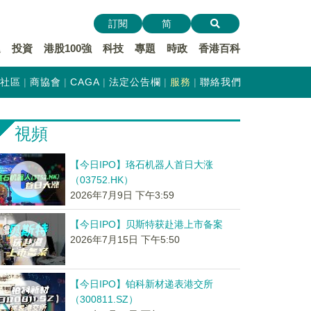
訂閱
简
遞
投資
港股100強
科技
專題
時政
香港百科
社區
商協會
CAGA
法定公告欄
服務
聯絡我們
視頻
【今日IPO】珞石机器人首日大涨
（03752.HK）
2026年7月9日 下午3:59
【今日IPO】贝斯特获赴港上市备案
2026年7月15日 下午5:50
【今日IPO】铂科新材递表港交所
（300811.SZ）