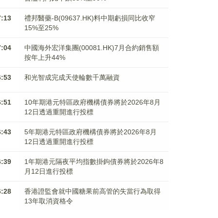
7:13
禮邦醫藥-B(09637.HK)料中期虧損同比收窄
15%至25%
7:04
中國海外宏洋集團(00081.HK)7月合約銷售額
按年上升44%
6:53
和光智成完成天使輪數千萬融資
6:51
10年期港元特區政府機構債券將於2026年8月
12日透過重開進行投標
6:43
5年期港元特區政府機構債券將於2026年8月
12日透過重開進行投標
6:39
1年期港元隔夜平均指數掛鉤債券將於2026年8
月12日進行投標
6:28
香港證監會就中國糖果前高管的失當行為取得
13年取消資格令