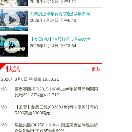
2026年7月13日 下午4:11
工商舖上半年買賣宗數創4年新高
2026年7月14日 下午5:43
【今日IPO】港股打新步入破发潮
2026年7月14日 下午3:34
快訊
更多
2026年8月6日 星期四 19:58:22
7:36
百奧賽圖-B(02315.HK)料上半年歸母淨利潤同
比增391.87%至412.71%
7:28
【盈警】創想三維(03388.HK)料中期盈转亏約
5300萬至6300萬元
7:20
湯臣集團(00258.HK)料中期股東應佔除稅後綜
合溢利同比下跌85%至90%