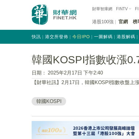
財華智庫網
FINTV
F
港股100強
官網
榜
快訊
港交所發佈
今日IPO
一圖解碼
港股解碼
韓國KOSPI指數收漲0.
日期：
2025年2月17日 下午2:40
【財華社訊】2月17日，韓國KOSPI指數收盤上漲0.
韓國KOSPI