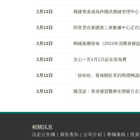
2月13日
構建香港成為跨國供應鏈管理中心
2月13日
阿里雲在泰國第二座數據中心正式
2月13日
螞蟻集團發佈《2024年消費者權
2月13日
文心一言4月1日起全面免費
2月12日
「娃哈哈」發佈關於系列商標轉讓
2月12日
陳茂波：香港優質醫療生態吸引企業
相關訊息
法定公告欄
|
廣告查詢
|
公司介紹
|
專欄邀稿
|
投資