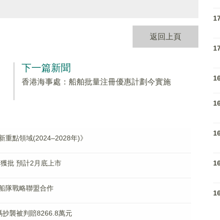
1
返回上頁
1
下一篇新聞
1
香港海事處：船舶批量注冊優惠計劃今實施
1
1
領域(2024–2028年)》
1
獲批 預計2月底上市
船隊戰略聯盟合作
1
襲被判賠8266.8萬元