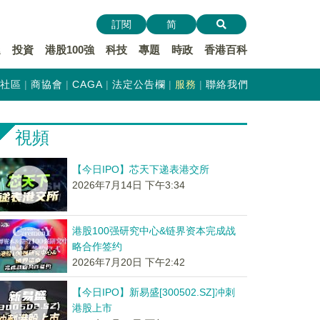
訂閱
简
遞
投資
港股100強
科技
專題
時政
香港百科
社區
商協會
CAGA
法定公告欄
服務
聯絡我們
視頻
【今日IPO】芯天下递表港交所
2026年7月14日 下午3:34
港股100强研究中心&链界资本完成战
略合作签约
2026年7月20日 下午2:42
【今日IPO】新易盛[300502.SZ]冲刺
港股上市