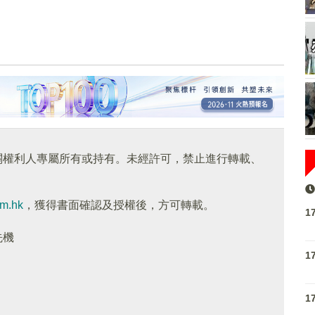
關權利人專屬所有或持有。未經許可，禁止進行轉載、
om.hk
，獲得書面確認及授權後，方可轉載。
1
先機
1
1