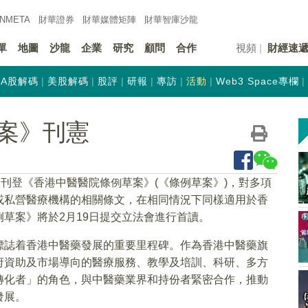
INMETA
財華證券
財華
媒體矩陣
財華
智庫沙龍
單
地圖
沙龍
企業
研究
顧問
合作
視頻
財經速
A股解碼
美股解碼
股評
研報
專訪
活動
Web3 Space專欄
草案》刊憲
報刊登《香港中醫醫院條例草案》(《條例草案》)，對多項
或私營醫療機構的相關條文，在相同情況下同樣適用於香
草案》將於2月19日提交立法會進行首讀。
標誌着香港中醫藥發展的重要里程碑。作為香港中醫藥旗
府資助及市場導向的醫療服務、教學及培訓、科研、多方
轉化者」的角色，與中醫藥業界和持份者緊密合作，推動
發展。