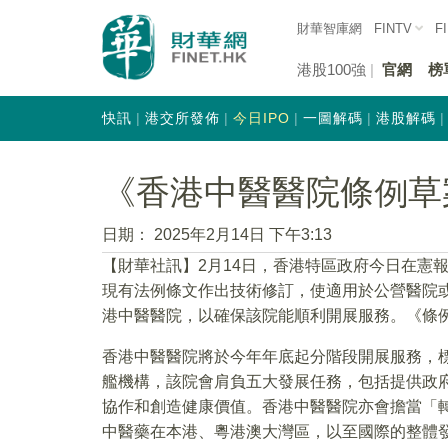
財華智庫網
FINTV
F
港股100強
官網
榜
快訊
港交所發佈
今日IPO
一圖解碼
港股解碼
​《香港中醫醫院條例
日期：
2025年2月14日 下午3:13
【財華社訊】2月14日，香港特區政府今日在憲
現有法例條文作出技術修訂，使適用於公營醫院
港中醫醫院，以確保該院能順利開展服務。《條例
香港中醫醫院將於今年年底起分階段開展服務，
艦機構，該院會肩負五大發展任務，包括提供政
協作和創造健康價值。香港中醫醫院亦會擔當「
中醫藥在本港、粵港澳大灣區，以至國際的整體