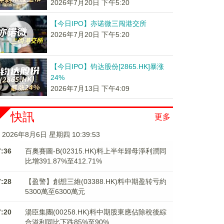
2026年7月20日 下午5:20
【今日IPO】亦诺微三闯港交所
2026年7月20日 下午5:20
【今日IPO】钧达股份[2865.HK]暴涨
24%
2026年7月13日 下午4:09
快訊
更多
2026年8月6日 星期四 10:39:53
7:36
百奧賽圖-B(02315.HK)料上半年歸母淨利潤同
比增391.87%至412.71%
7:28
【盈警】創想三維(03388.HK)料中期盈转亏約
5300萬至6300萬元
7:20
湯臣集團(00258.HK)料中期股東應佔除稅後綜
合溢利同比下跌85%至90%