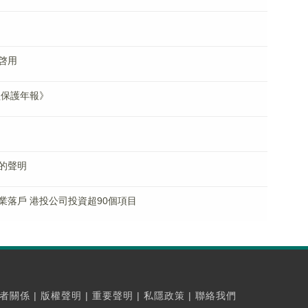
啓用
益保護年報》
的聲明
落戶 港投公司投資超90個項目
者關係
|
版權聲明
|
重要聲明
|
私隱政策
|
聯絡我們