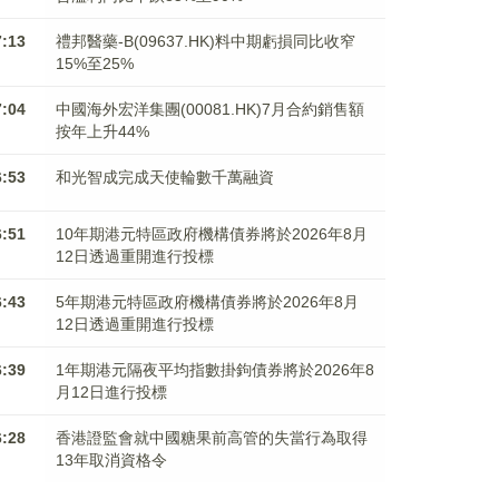
7:13
禮邦醫藥-B(09637.HK)料中期虧損同比收窄
15%至25%
7:04
中國海外宏洋集團(00081.HK)7月合約銷售額
按年上升44%
6:53
和光智成完成天使輪數千萬融資
6:51
10年期港元特區政府機構債券將於2026年8月
12日透過重開進行投標
6:43
5年期港元特區政府機構債券將於2026年8月
12日透過重開進行投標
6:39
1年期港元隔夜平均指數掛鉤債券將於2026年8
月12日進行投標
6:28
香港證監會就中國糖果前高管的失當行為取得
13年取消資格令