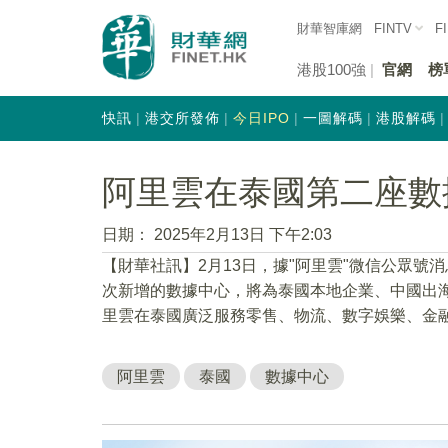
財華智庫網
FINTV
F
港股100強
官網
榜
快訊
港交所發佈
今日IPO
一圖解碼
港股解碼
阿里雲在泰國第二座數
日期：
2025年2月13日 下午2:03
【財華社訊】2月13日，據"阿里雲"微信公眾
次新增的數據中心，將為泰國本地企業、中國出
里雲在泰國廣泛服務零售、物流、數字娛樂、金
阿里雲
泰國
數據中心