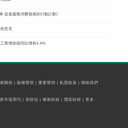
車 促進服務消費發展的行動計劃》
0份意見
工業增加值同比增長4.4%
者關係
|
版權聲明
|
重要聲明
|
私隱政策
|
聯絡我們
券市場周刊
|
壹財信
|
權衡財經
|
攬富財經
|
更多...