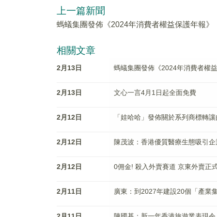
上一篇新聞
螞蟻集團發佈《2024年消費者權益保護年報》
相關文章
2月13日
螞蟻集團發佈《2024年消費者權
2月13日
文心一言4月1日起全面免費
2月12日
「娃哈哈」發佈關於系列商標轉讓
2月12日
陳茂波：香港優質醫療生態吸引企業
2月12日
0佣金! 殺入外賣賽道 京東外賣正
2月11日
廣東：到2027年建設20個「產業
2月11日
陳國基：新一年香港旅遊業表現令