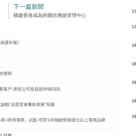
下一篇新聞
1
構建香港成為跨國供應鏈管理中心
1
益保護年報》
1
1
的聲明
1
落戶 港投公司投資超90個項目
1
式啟動“品質堂食餐飲商家”招募
1
集群+跨境電商」試點 培育100個銷售額億元以上電商品牌
人鼓舞