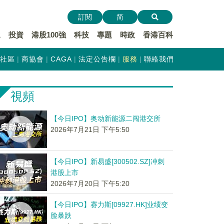
訂閱
简
遞
投資
港股100強
科技
專題
時政
香港百科
社區
商協會
CAGA
法定公告欄
服務
聯絡我們
視頻
【今日IPO】奥动新能源二闯港交所
2026年7月21日 下午5:50
【今日IPO】新易盛[300502.SZ]冲刺
港股上市
2026年7月20日 下午5:20
【今日IPO】赛力斯[09927.HK]业绩变
脸暴跌