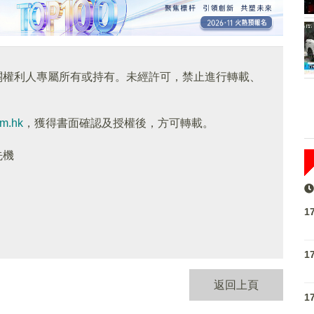
關權利人專屬所有或持有。未經許可，禁止進行轉載、
om.hk
，獲得書面確認及授權後，方可轉載。
先機
1
1
返回上頁
1