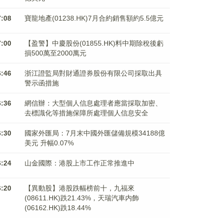
7:08
寶龍地產(01238.HK)7月合約銷售額約5.5億元
7:00
【盈警】中慶股份(01855.HK)料中期除稅後虧
損500萬至2000萬元
6:46
浙江證監局對財通證券股份有限公司採取出具
警示函措施
6:36
網信辦：大型個人信息處理者應當採取加密、
去標識化等措施保障所處理個人信息安全
6:30
國家外匯局：7月末中國外匯儲備規模34188億
美元 升幅0.07%
6:24
山金國際：港股上市工作正常推進中
6:20
【異動股】港股跌幅榜前十，九福來
(08611.HK)跌21.43%，天瑞汽車内飾
(06162.HK)跌18.44%