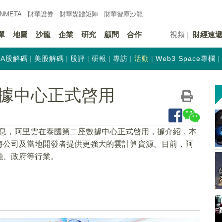
INMETA
財華證券
財華
媒體矩陣
財華
智庫沙龍
單
地圖
沙龍
企業
研究
顧問
合作
視頻
財經速
A股解碼
美股解碼
股評
研報
專訪
活動
Web3 Space專欄
據中心正式啓用
號消息，阿里雲在泰國第二座數據中心正式啓用，據介紹，本
海公司及當地開發者提供更強大的雲計算資源。目前，阿
融、政府等行業。