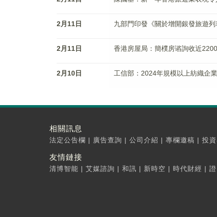
2月11日
九部門印發《關於增開銀發旅遊列
2月11日
香港房屋局：簡樸房谘詢收近220
2月10日
工信部：2024年規模以上紡織企業
相關訊息
法定公告欄
|
廣告查詢
|
公司介紹
|
專欄邀稿
|
投資
友情鏈接
清博智能
|
艾媒諮詢
|
和訊
|
新時空
|
時代財經
|
證