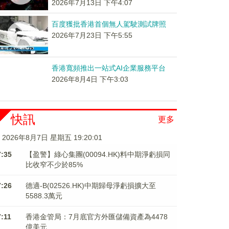
2026年7月13日 下午4:07
百度獲批香港首個無人駕駛測試牌照
2026年7月23日 下午5:55
香港寬頻推出一站式AI企業服務平台
2026年8月4日 下午3:03
快訊
更多
2026年8月7日 星期五 19:20:02
7:35
【盈警】綠心集團(00094.HK)料中期淨虧損同
比收窄不少於85%
7:26
德適-B(02526.HK)中期歸母淨虧損擴大至
5588.3萬元
7:11
香港金管局：7月底官方外匯儲備資產為4478
億美元