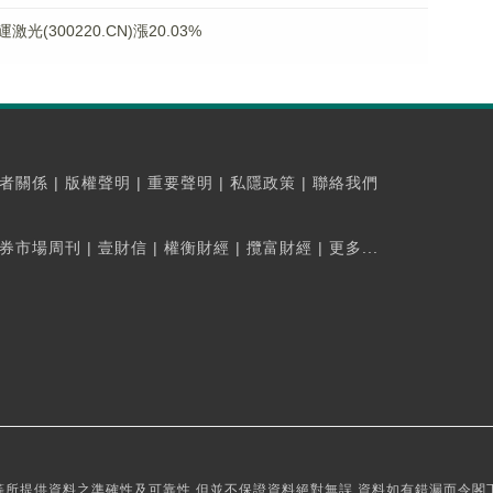
300220.CN)漲20.03%
者關係
|
版權聲明
|
重要聲明
|
私隱政策
|
聯絡我們
券市場周刊
|
壹財信
|
權衡財經
|
攬富財經
|
更多...
所提供資料之準確性及可靠性,但並不保證資料絕對無誤,資料如有錯漏而令閣