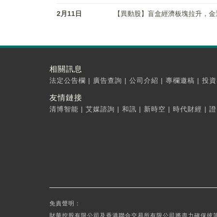
2月11日
【異動股】盲盒經濟板塊拉升，金運激光(
相關訊息
法定公告欄
|
廣告查詢
|
公司介紹
|
專欄邀稿
|
投資
友情鏈接
清博智能
|
艾媒諮詢
|
和訊
|
新時空
|
時代財經
|
證
免責聲明：
財華控股有限公司及香港聯合交易所有限公司將盡力確保彼等