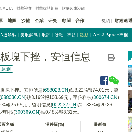
INMETA
財華證券
財華
媒體矩陣
財華
智庫沙龍
單
地圖
沙龍
企業
研究
顧問
合作
視頻
財經速
A股解碼
美股解碼
股評
研報
專訪
活動
Web3 Space專欄
念板塊下挫，安恒信息
原創
念板塊下挫。安恒信息(
688023.CN
)跌8.22%報74.01元，萬
(
688036.CN
)跌3.16%報103.69元，宇信科技(
300674.CN
)
06%報25.65元，啓明信息(
002232.CN
)跌1.88%報20.36
綠盟科技(
300369.CN
)跌0.48%報8.31元。
股票名稱
漲跌幅(%)
最新價
安恒信息
-8.22
74.01