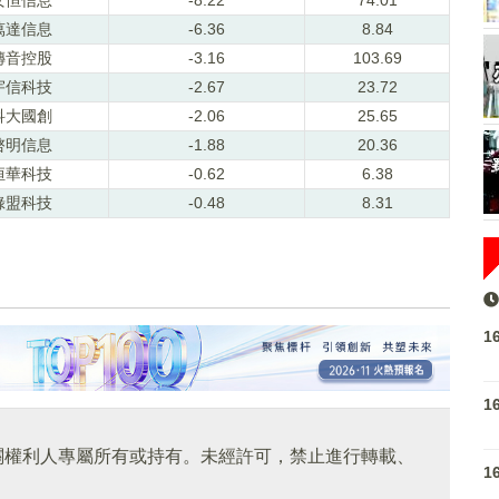
萬達信息
-6.36
8.84
傳音控股
-3.16
103.69
宇信科技
-2.67
23.72
科大國創
-2.06
25.65
啓明信息
-1.88
20.36
恒華科技
-0.62
6.38
綠盟科技
-0.48
8.31
1
1
關權利人專屬所有或持有。未經許可，禁止進行轉載、
1