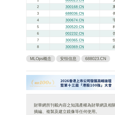
2
300168.CN
3
688036.CN
4
300674.CN
5
300520.CN
6
002232.CN
7
300365.CN
8
300369.CN
MLOps概念
安恒信息
688023.CN
財華網所刊載內容之知識產權為財華網及相
摘編、複製及建立鏡像等任何使用。