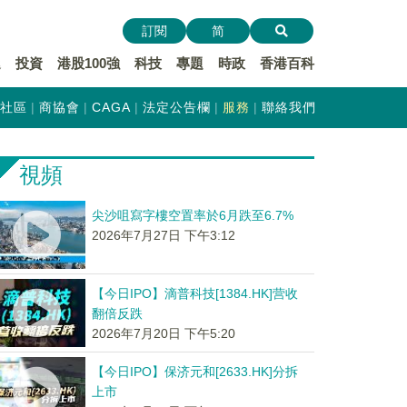
訂閱
简
遞
投資
港股100強
科技
專題
時政
香港百科
社區
商協會
CAGA
法定公告欄
服務
聯絡我們
視頻
尖沙咀寫字樓空置率於6月跌至6.7%
2026年7月27日 下午3:12
【今日IPO】滴普科技[1384.HK]营收
翻倍反跌
2026年7月20日 下午5:20
【今日IPO】保济元和[2633.HK]分拆
上市