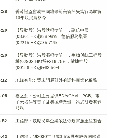
6:28
香港證監會就中國糖果前高管的失當行為取得
13年取消資格令
6:20
【異動股】港股跌幅榜前十，融信中國
(03301.HK)跌38.98%，德信服務集團
(02215.HK)跌35.71%
6:20
【異動股】港股漲幅榜前十，生物係統工程股
權(02902.HK)漲+218.75%，敏捷控股
(00186.HK)漲+82.50%
6:12
地緯智能：暫未開展對外的語料商業化服務
6:05
嘉立創：公司主要提供EDA/CAM、PCB、電
子元器件等電子及機械產業鏈一站式研發智造
服務
5:52
工信部：鼓勵民爆企業依法依規實施重組整合
5:43
工信部：到2030年形成3-5家具有較強國際運