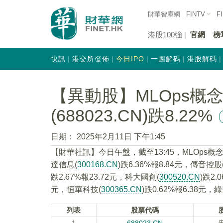
財華智庫網
FINTV
F
港股100強
官網
榜
快訊
港交所發佈
今日IPO
一圖解碼
港股解碼
【異動股】MLOps概
(688023.CN)跌8.22%
日期：
2025年2月11日 下午1:45
【財華社訊】今日午盤，截至13:45，MLOps概
達信息(
300168.CN
)跌6.36%報8.84元，傳音控股
跌2.67%報23.72元，科大國創(
300520.CN
)跌2.
元，恒華科技(
300365.CN
)跌0.62%報6.38元，
列表
股票代碼
1
688023.CN