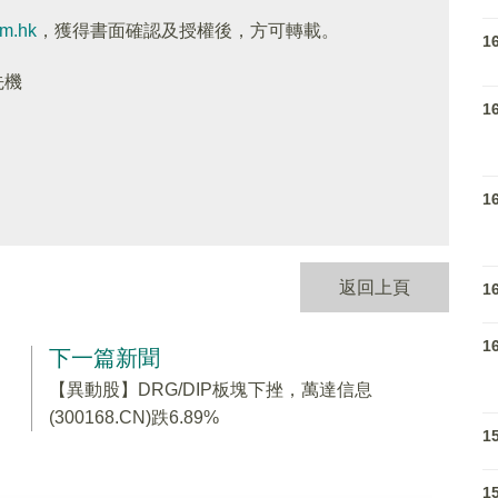
om.hk
，獲得書面確認及授權後，方可轉載。
1
先機
1
1
返回上頁
1
1
下一篇新聞
【異動股】DRG/DIP板塊下挫，萬達信息
(300168.CN)跌6.89%
1
1