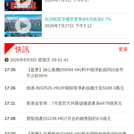
2026年7月9日 下午6:17
尖沙咀寫字樓空置率於6月跌至6.7%
2026年7月27日 下午3:12
快訊
更多
2026年8月9日 星期天 09:01:42
17:35
【盈警】綠心集團(00094.HK)料中期淨虧損同比收窄
不少於85%
17:26
德適-B(02526.HK)中期歸母淨虧損擴大至5588.3萬元
17:11
香港金管局：7月底官方外匯儲備資產為4478億美元
17:08
寶龍地產(01238.HK)7月合約銷售額約5.5億元
17:00
【盈警】中慶股份(01855.HK)料中期除稅後虧損500萬