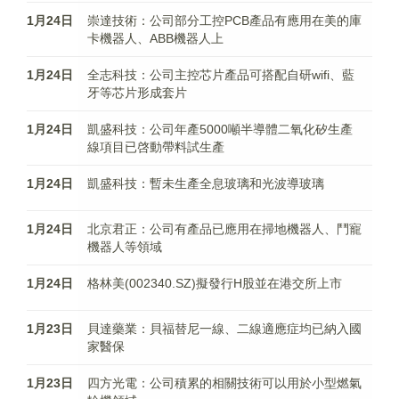
1月24日
崇達技術：公司部分工控PCB產品有應用在美的庫
卡機器人、ABB機器人上
1月24日
全志科技：公司主控芯片產品可搭配自研wifi、藍
牙等芯片形成套片
1月24日
凱盛科技：公司年產5000噸半導體二氧化矽生產
線項目已啓動帶料試生產
1月24日
凱盛科技：暫未生產全息玻璃和光波導玻璃
1月24日
北京君正：公司有產品已應用在掃地機器人、鬥寵
機器人等領域
1月24日
格林美(002340.SZ)擬發行H股並在港交所上市
1月23日
貝達藥業：貝福替尼一線、二線適應症均已納入國
家醫保
1月23日
四方光電：公司積累的相關技術可以用於小型燃氣