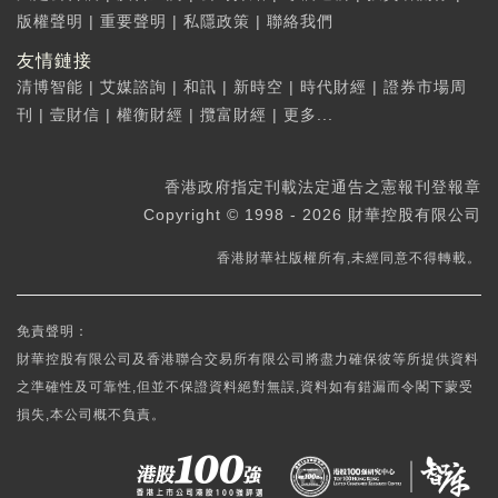
版權聲明
|
重要聲明
|
私隱政策
|
聯絡我們
友情鏈接
清博智能
|
艾媒諮詢
|
和訊
|
新時空
|
時代財經
|
證券市場周
刊
|
壹財信
|
權衡財經
|
攬富財經
|
更多...
香港政府指定刊載法定通告之憲報刊登報章
Copyright © 1998 - 2026 財華控股有限公司
香港財華社版權所有,未經同意不得轉載。
免責聲明：
財華控股有限公司及香港聯合交易所有限公司將盡力確保彼等所提供資料
之準確性及可靠性,但並不保證資料絕對無誤,資料如有錯漏而令閣下蒙受
損失,本公司概不負責。