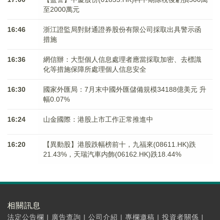
至2000萬元
16:46
浙江證監局對財通證券股份有限公司採取出具警示函
措施
16:36
網信辦：大型個人信息處理者應當採取加密、去標識
化等措施保障所處理個人信息安全
16:30
國家外匯局：7月末中國外匯儲備規模34188億美元 升
幅0.07%
16:24
山金國際：港股上市工作正常推進中
16:20
【異動股】港股跌幅榜前十，九福來(08611.HK)跌
21.43%，天瑞汽車内飾(06162.HK)跌18.44%
相關訊息
法定公告欄
|
廣告查詢
|
公司介紹
|
專欄邀稿
|
投資者關係
|