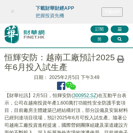
財華智庫網
FINTV
FINMETA
財華證券
媒體矩陣
下載財華財經APP
×
下載APP
智庫沙龍
聯絡我們
把握投資先機
訂閱
简
恒輝安防：越南工廠預計2025
年6月投入試生產
日期：
2025年2月5日 下午3:49
【財華社訊】2月5日，恒輝安防(
300952.SZ
)在互動平台表
示，公司在越南投資年產1,600萬打功能性安全防護手套項
目，目前廠房主體建築已經結構封頂，部分設備及安裝材料
已經到達項目現場，預計2025年6月可投入試生產。隨著公
司越南工廠投資進程提速，國際營銷團隊組建及渠道建設方
面的不斷投入，深入拓展海外市場的滲透佈局，目前越南子