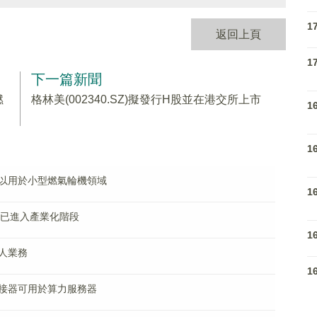
1
返回上頁
1
下一篇新聞
燃
格林美(002340.SZ)擬發行H股並在港交所上市
1
1
以用於小型燃氣輪機領域
1
池已進入產業化階段
1
人業務
1
接器可用於算力服務器