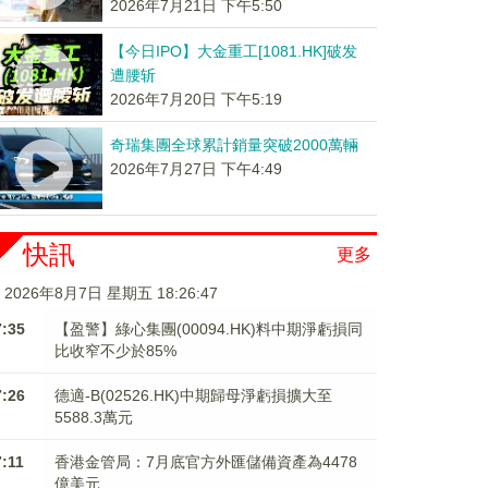
2026年7月21日 下午5:50
【今日IPO】大金重工[1081.HK]破发
遭腰斩
2026年7月20日 下午5:19
奇瑞集團全球累計銷量突破2000萬輛
2026年7月27日 下午4:49
快訊
更多
2026年8月7日 星期五 18:26:47
7:35
【盈警】綠心集團(00094.HK)料中期淨虧損同
比收窄不少於85%
7:26
德適-B(02526.HK)中期歸母淨虧損擴大至
5588.3萬元
7:11
香港金管局：7月底官方外匯儲備資產為4478
億美元