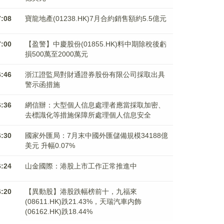
7:08
寶龍地產(01238.HK)7月合約銷售額約5.5億元
7:00
【盈警】中慶股份(01855.HK)料中期除稅後虧
損500萬至2000萬元
6:46
浙江證監局對財通證券股份有限公司採取出具
警示函措施
6:36
網信辦：大型個人信息處理者應當採取加密、
去標識化等措施保障所處理個人信息安全
6:30
國家外匯局：7月末中國外匯儲備規模34188億
美元 升幅0.07%
6:24
山金國際：港股上市工作正常推進中
6:20
【異動股】港股跌幅榜前十，九福來
(08611.HK)跌21.43%，天瑞汽車内飾
(06162.HK)跌18.44%