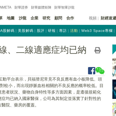
INMETA
財華證券
財華
媒體矩陣
財華
智庫沙龍
單
地圖
沙龍
企業
研究
顧問
合作
視頻
財經速
A股解碼
美股解碼
股評
研報
專訪
活動
Web3 Space專欄
線、二線適應症均已納
在互動平台表示，貝福替尼常見不良反應有血小板降低、頭
用相對較小，而出現靜脈血栓相關的不良反應的概率較低。目
慮患者狀況、藥物自身特性等多方面因素，是遵循規範化
應症均已納入國家醫保，公司為其制定並落實了針對性的
在醫院、藥房的覆蓋。