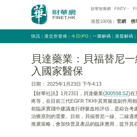
財華智庫網
FINTV
F
港股100強
官網
榜
快訊
港交所發佈
今日IPO
一圖解碼
港股解碼
貝達藥業：貝福替尼一
入國家醫保
日期：
2025年1月23日 下午4:13
【財華社訊】1月23日，貝達藥業(
300558.SZ
)
疼等，在目前三代EGFR TKI中其胃腸道副作
前臨床實踐中建議進行靜脈血栓評估，是綜合考
治療原則的需要。目前，貝福替尼一線、二線適
推廣策略，會加快普及產品的臨床應用，提升其