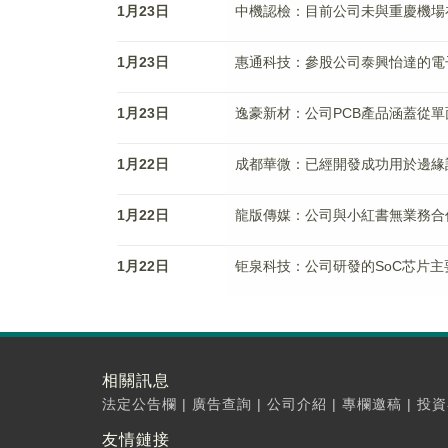
1月23日
中機認檢：目前公司未與重慶機場
1月23日
惠通科技：參股公司泰興怡達的電
1月23日
逸豪新材：公司PCB產品涵蓋從單
1月22日
成都華微：已經開發成功用於邊緣計算
1月22日
龍版傳媒：公司與小紅書無業務合
1月22日
钜泉科技：公司研發的SoC芯片
相關訊息
法定公告欄
|
廣告查詢
|
公司介紹
|
專欄邀稿
|
投資
友情鏈接