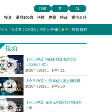
訂閱
简
遞
投資
港股100強
科技
專題
時政
香港百科
社區
商協會
CAGA
法定公告欄
服務
聯絡我們
視頻
【今日IPO】铂科新材递表港交所
（300811.SZ）
2026年7月13日 下午4:11
【今日IPO】中际旭创过港交所聆讯
2026年7月21日 下午5:50
【今日IPO】保济元和[2633.HK]分拆
上市