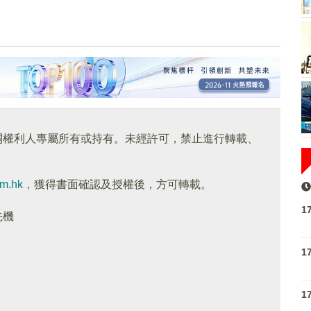
關權利人專屬所有或持有。未經許可，禁止進行轉載、
om.hk
，獲得書面確認及授權後，方可轉載。
1
先機
1
1