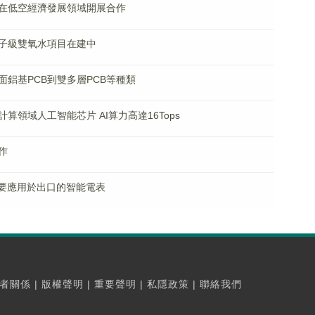
在低空經濟發展領域開展合作
子級雙氧水項目在建中
面鋁基PCB到雙多層PCB等種類
領域人工智能芯片 AI算力高達16Tops
作
主要應用於出口的智能電表
者關係
|
版權聲明
|
重要聲明
|
私隱政策
|
聯絡我們