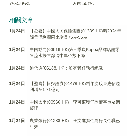
75%-95%
20%-40%
相關文章
1月24日
【盈喜】中國人民保險集團(01339.HK)料2024年
歸母淨利潤同比增長75%-95%
1月24日
中國動向(03818.HK)第三季度Kappa品牌店舖零
售流水按年錄得中單位數下降
1月24日
迪信通(06188.HK)：劉亮獲任執行總裁
1月24日
【盈喜】恒投證券(01476.HK)料年度股東應佔溢
利增至1.71億元
1月24日
中國太平(00966.HK)：李可東獲任副董事長及總
經理
1月24日
農業銀行(01288.HK)：王文進擔任副行長任職已
生效