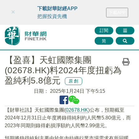
財華智庫網
FINTV
FINMETA
財華證券
媒體矩陣
下載財華財經APP
×
下載APP
智庫沙龍
聯絡我們
把握投資先機
訂閱
简
【盈喜】天虹國際集團
(02678.HK)料2024年度扭虧為
盈純利5.8億元
原創
日期：
2025年1月24日 下午5:15
【財華社訊】天虹國際集團(
02678.HK
)公布，預期截至
2024年12月31日止年度將錄得純利約人民幣5.80億元，而
2023年同期則錄得虧損淨額約人民幣2.99億元。
預期將錄得純利主要由於年內紡織行業市場需求有所回暖，