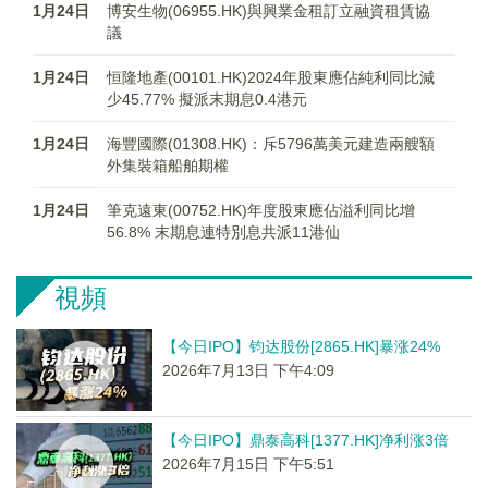
1月24日
博安生物(06955.HK)與興業金租訂立融資租賃協
議
1月24日
恒隆地產(00101.HK)2024年股東應佔純利同比減
少45.77% 擬派末期息0.4港元
1月24日
海豐國際(01308.HK)：斥5796萬美元建造兩艘額
外集裝箱船舶期權
1月24日
筆克遠東(00752.HK)年度股東應佔溢利同比增
56.8% 末期息連特別息共派11港仙
視頻
【今日IPO】钧达股份[2865.HK]暴涨24%
2026年7月13日 下午4:09
【今日IPO】鼎泰高科[1377.HK]净利涨3倍
2026年7月15日 下午5:51