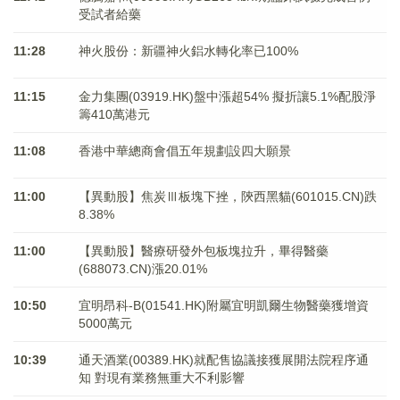
受試者給藥
11:28
神火股份：新疆神火鋁水轉化率已100%
11:15
金力集團(03919.HK)盤中漲超54% 擬折讓5.1%配股淨
籌410萬港元
11:08
香港中華總商會倡五年規劃設四大願景
11:00
【異動股】焦炭Ⅲ板塊下挫，陝西黑貓(601015.CN)跌
8.38%
11:00
【異動股】醫療研發外包板塊拉升，畢得醫藥
(688073.CN)漲20.01%
10:50
宜明昂科-B(01541.HK)附屬宜明凱爾生物醫藥獲增資
5000萬元
10:39
通天酒業(00389.HK)就配售協議接獲展開法院程序通
知 對現有業務無重大不利影響