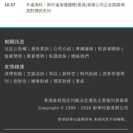
10:27
中遠海科：與中遠海運國際(香港)有限公司正在開展增
資對價的支付
相關訊息
法定公告欄
|
廣告查詢
|
公司介紹
|
專欄邀稿
|
投資者關係
|
版權聲明
|
重要聲明
|
私隱政策
|
聯絡我們
友情鏈接
清博智能
|
艾媒諮詢
|
和訊
|
新時空
|
時代財經
|
證券市場周
刊
|
壹財信
|
權衡財經
|
攬富財經
|
更多...
香港政府指定刊載法定通告之憲報刊登報章
Copyright © 1998 - 2026 財華控股有限公司
香港財華社版權所有,未經同意不得轉載。