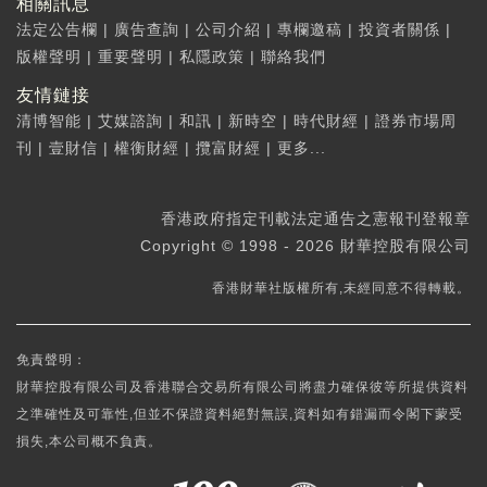
相關訊息
法定公告欄
|
廣告查詢
|
公司介紹
|
專欄邀稿
|
投資者關係
|
版權聲明
|
重要聲明
|
私隱政策
|
聯絡我們
友情鏈接
清博智能
|
艾媒諮詢
|
和訊
|
新時空
|
時代財經
|
證券市場周
刊
|
壹財信
|
權衡財經
|
攬富財經
|
更多...
香港政府指定刊載法定通告之憲報刊登報章
Copyright © 1998 - 2026 財華控股有限公司
香港財華社版權所有,未經同意不得轉載。
免責聲明：
財華控股有限公司及香港聯合交易所有限公司將盡力確保彼等所提供資料
之準確性及可靠性,但並不保證資料絕對無誤,資料如有錯漏而令閣下蒙受
損失,本公司概不負責。