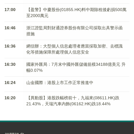
17:00
【盈警】中慶股份(01855.HK)料中期除稅後虧損500萬
至2000萬元
16:46
浙江證監局對財通證券股份有限公司採取出具警示函
措施
16:36
網信辦：大型個人信息處理者應當採取加密、去標識
化等措施保障所處理個人信息安全
16:30
國家外匯局：7月末中國外匯儲備規模34188億美元 升
幅0.07%
16:24
山金國際：港股上市工作正常推進中
16:20
【異動股】港股跌幅榜前十，九福來(08611.HK)跌
21.43%，天瑞汽車内飾(06162.HK)跌18.44%