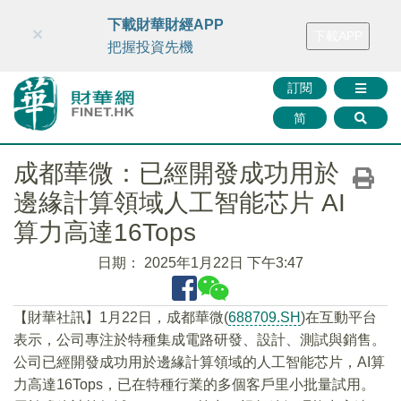
財華智庫網
FINTV
FINMETA
財華證券
媒體矩陣
下載財華財經APP
×
下載APP
智庫沙龍
聯絡我們
把握投資先機
訂閱
简
成都華微：已經開發成功用於
邊緣計算領域人工智能芯片 AI
算力高達16Tops
日期：
2025年1月22日 下午3:47
【財華社訊】1月22日，成都華微(
688709.SH
)在互動平台
表示，公司專注於特種集成電路研發、設計、測試與銷售。
公司已經開發成功用於邊緣計算領域的人工智能芯片，AI算
力高達16Tops，已在特種行業的多個客戶里小批量試用。