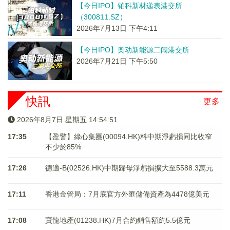
【今日IPO】铂科新材递表港交所
（300811.SZ）
2026年7月13日 下午4:11
【今日IPO】奥动新能源二闯港交所
2026年7月21日 下午5:50
快訊
更多
2026年8月7日 星期五 14:54:51
17:35
【盈警】綠心集團(00094.HK)料中期淨虧損同比收窄
不少於85%
17:26
德適-B(02526.HK)中期歸母淨虧損擴大至5588.3萬元
17:11
香港金管局：7月底官方外匯儲備資產為4478億美元
17:08
寶龍地產(01238.HK)7月合約銷售額約5.5億元