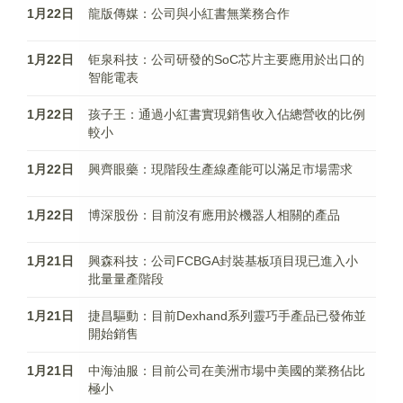
1月22日
龍版傳媒：公司與小紅書無業務合作
1月22日
钜泉科技：公司研發的SoC芯片主要應用於出口的
智能電表
1月22日
孩子王：通過小紅書實現銷售收入佔總營收的比例
較小
1月22日
興齊眼藥：現階段生產線產能可以滿足市場需求
1月22日
博深股份：目前沒有應用於機器人相關的產品
1月21日
興森科技：公司FCBGA封裝基板項目現已進入小
批量量產階段
1月21日
捷昌驅動：目前Dexhand系列靈巧手產品已發佈並
開始銷售
1月21日
中海油服：目前公司在美洲市場中美國的業務佔比
極小