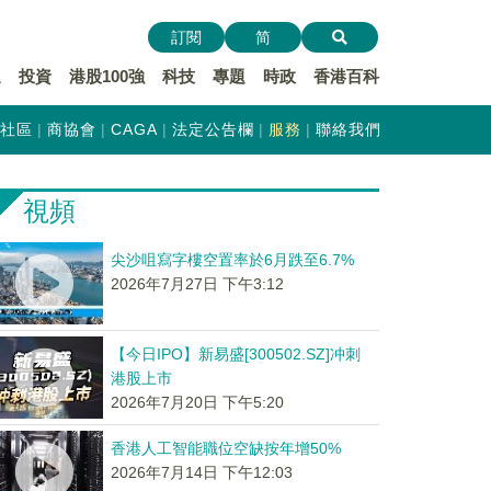
訂閱
简
遞
投資
港股100強
科技
專題
時政
香港百科
社區
商協會
CAGA
法定公告欄
服務
聯絡我們
視頻
尖沙咀寫字樓空置率於6月跌至6.7%
2026年7月27日 下午3:12
【今日IPO】新易盛[300502.SZ]冲刺
港股上市
2026年7月20日 下午5:20
香港人工智能職位空缺按年增50%
2026年7月14日 下午12:03