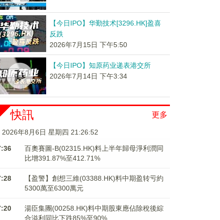
【今日IPO】华勤技术[3296.HK]盈喜
反跌
2026年7月15日 下午5:50
【今日IPO】知原药业递表港交所
2026年7月14日 下午3:34
快訊
更多
2026年8月6日 星期四 21:26:52
7:36
百奧賽圖-B(02315.HK)料上半年歸母淨利潤同
比增391.87%至412.71%
7:28
【盈警】創想三維(03388.HK)料中期盈转亏約
5300萬至6300萬元
7:20
湯臣集團(00258.HK)料中期股東應佔除稅後綜
合溢利同比下跌85%至90%