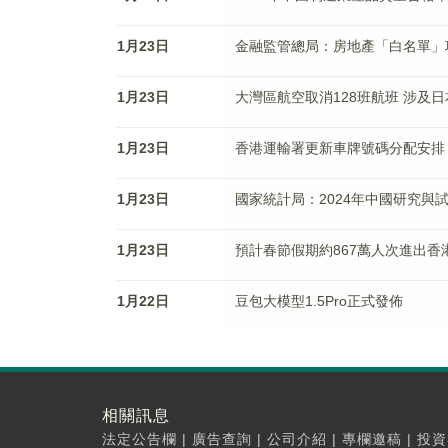
1月23日
金融監管總局：房地產「白名單」項
1月23日
大灣區航空取消128班航班 涉及日
1月23日
香港運輸署更新車牌號碼分配安排
1月23日
國家統計局：2024年中國研究與試驗
1月23日
預計春節假期約867萬人次進出香
1月22日
豆包大模型1.5Pro正式發佈
相關訊息
法定公告欄
|
廣告查詢
|
公司介紹
|
專欄邀稿
|
投資