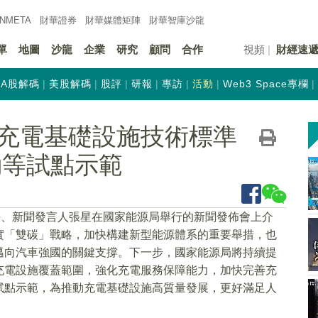
INMETA
財華證券
財華
媒體矩陣
財華
智庫沙龍
單
地圖
沙龍
企業
研究
顧問
合作
視頻
財經速
A股解碼
美股解碼
股評
研報
專訪
活動
Web3 Space專欄
充電基礎設施技術標準
動等試點示範
長、新聞發言人張星在國家能源局舉行的新聞發佈會上介
實「雙碳」戰略，加快構建新型能源體系的重要舉措，也
邁向汽車強國的關鍵支撐。下一步，國家能源局將持續提
充電設施覆蓋範圍，強化充電服務保障能力，加快完善充
試點示範，為推動充電基礎設施高質量發展，更好滿足人