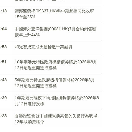
7:13
禮邦醫藥-B(09637.HK)料中期虧損同比收窄
15%至25%
7:04
中國海外宏洋集團(00081.HK)7月合約銷售額
按年上升44%
6:53
和光智成完成天使輪數千萬融資
6:51
10年期港元特區政府機構債券將於2026年8月
12日透過重開進行投標
6:43
5年期港元特區政府機構債券將於2026年8月
12日透過重開進行投標
6:39
1年期港元隔夜平均指數掛鉤債券將於2026年8
月12日進行投標
6:28
香港證監會就中國糖果前高管的失當行為取得
13年取消資格令