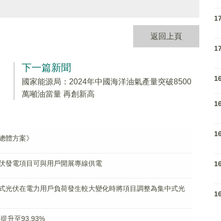
1
返回上頁
1
下一篇新聞
1
國家能源局：2024年中國海洋油氣產量突破8500
萬噸油當量 再創新高
1
1
總體方案》
伏發電項目可與用戶開展專線供電
1
式光伏在電力用戶負荷發生較大變化時將項目調整為集中式光
1
升至93.93%