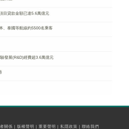
目貸款金額已達5.6萬億元
本、泰國等航線約5500名乘客
發展(R&D)經費超3.6萬億元
港
者關係
|
版權聲明
|
重要聲明
|
私隱政策
|
聯絡我們