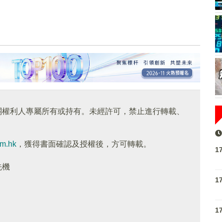
關權利人專屬所有或持有。未經許可，禁止進行轉載、
om.hk
，獲得書面確認及授權後，方可轉載。
1
先機
1
1