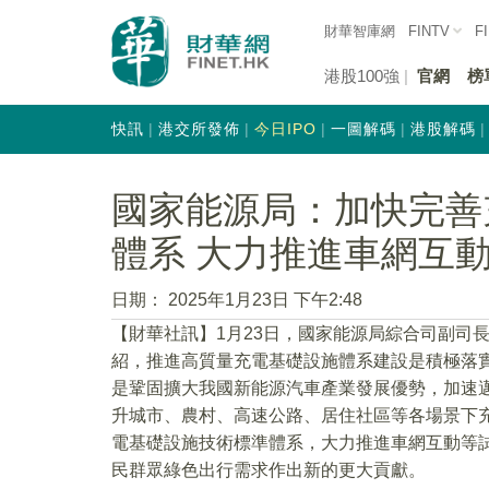
財華智庫網
FINTV
F
港股100強
官網
榜
快訊
港交所發佈
今日IPO
一圖解碼
港股解碼
國家能源局：加快完善
體系 大力推進車網互
日期：
2025年1月23日 下午2:48
【財華社訊】1月23日，國家能源局綜合司副司
紹，推進高質量充電基礎設施體系建設是積極落
是鞏固擴大我國新能源汽車產業發展優勢，加速
升城市、農村、高速公路、居住社區等各場景下
電基礎設施技術標準體系，大力推進車網互動等
民群眾綠色出行需求作出新的更大貢獻。