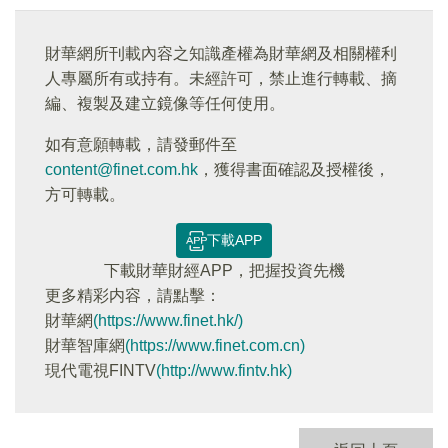
財華網所刊載內容之知識產權為財華網及相關權利
人專屬所有或持有。未經許可，禁止進行轉載、摘
編、複製及建立鏡像等任何使用。
如有意願轉載，請發郵件至
content@finet.com.hk
，獲得書面確認及授權後，
方可轉載。
下載APP
下載財華財經APP，把握投資先機
更多精彩内容，請點擊：
財華網
(https://www.finet.hk/)
財華智庫網
(https://www.finet.com.cn)
現代電視FINTV
(http://www.fintv.hk)