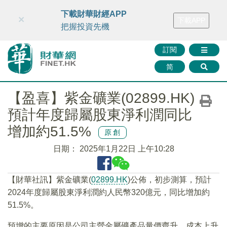
財華智庫網
FINTV
FINMETA
財華證券
媒體矩陣
下載財華財經APP
×
下載APP
智庫沙龍
聯絡我們
把握投資先機
訂閱
简
【盈喜】紫金礦業(02899.HK)
預計年度歸屬股東淨利潤同比
增加約51.5%
原創
日期：
2025年1月22日 上午10:28
【財華社訊】紫金礦業(
02899.HK
)公佈，初步測算，預計
2024年度歸屬股東淨利潤約人民幣320億元，同比增加約
51.5%。
預增的主要原因是公司主營金屬礦產品量價齊升，成本上升