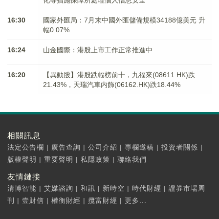
化等措施保障所處理個人信息安全
16:30
國家外匯局：7月末中國外匯儲備規模34188億美元 升
幅0.07%
16:24
山金國際：港股上市工作正常推進中
16:20
【異動股】港股跌幅榜前十，九福來(08611.HK)跌
21.43%，天瑞汽車内飾(06162.HK)跌18.44%
相關訊息
法定公告欄
|
廣告查詢
|
公司介紹
|
專欄邀稿
|
投資者關係
|
版權聲明
|
重要聲明
|
私隱政策
|
聯絡我們
友情鏈接
清博智能
|
艾媒諮詢
|
和訊
|
新時空
|
時代財經
|
證券市場周
刊
|
壹財信
|
權衡財經
|
攬富財經
|
更多...