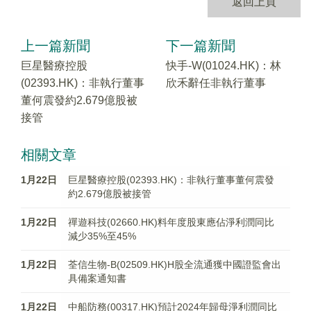
返回上頁
上一篇新聞
下一篇新聞
巨星醫療控股
快手-W(01024.HK)：林
(02393.HK)：非執行董事
欣禾辭任非執行董事
董何震發約2.679億股被
接管
相關文章
1月22日
巨星醫療控股(02393.HK)：非執行董事董何震發
約2.679億股被接管
1月22日
禪遊科技(02660.HK)料年度股東應佔淨利潤同比
減少35%至45%
1月22日
荃信生物-B(02509.HK)H股全流通獲中國證監會出
具備案通知書
1月22日
中船防務(00317.HK)預計2024年歸母淨利潤同比