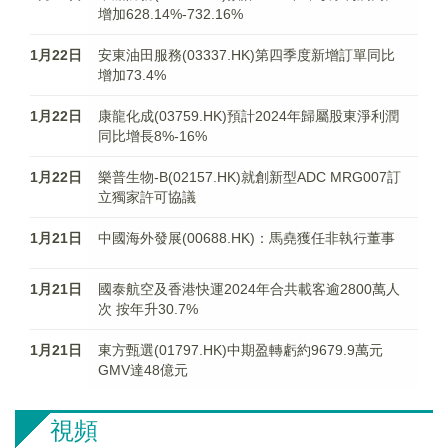
增加628.14%-732.16%
1月22日
安東油田服務(03337.HK)第四季度新增訂單同比
增加73.4%
1月22日
康龍化成(03759.HK)預計2024年歸屬股東淨利潤
同比增長8%-16%
1月22日
樂普生物-B(02157.HK)就創新型ADC MRG007訂
立獨家許可協議
1月21日
中國海外發展(00688.HK)：馬堯獲任非執行董事
1月21日
國泰航空及香港快運2024年合共載客逾2800萬人
次 按年升30.7%
1月21日
東方甄選(01797.HK)中期盈轉虧約9679.9萬元
GMV達48億元
視頻