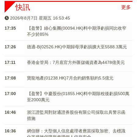
快訊
更多
2026年8月7日 星期五 16:53:46
17:35
【盈警】綠心集團(00094.HK)料中期淨虧損同比收窄
不少於85%
17:26
德適-B(02526.HK)中期歸母淨虧損擴大至5588.3萬元
17:11
香港金管局：7月底官方外匯儲備資產為4478億美元
17:08
寶龍地產(01238.HK)7月合約銷售額約5.5億元
17:00
【盈警】中慶股份(01855.HK)料中期除稅後虧損500萬
至2000萬元
16:46
浙江證監局對財通證券股份有限公司採取出具警示函
措施
16:36
網信辦：大型個人信息處理者應當採取加密、去標識