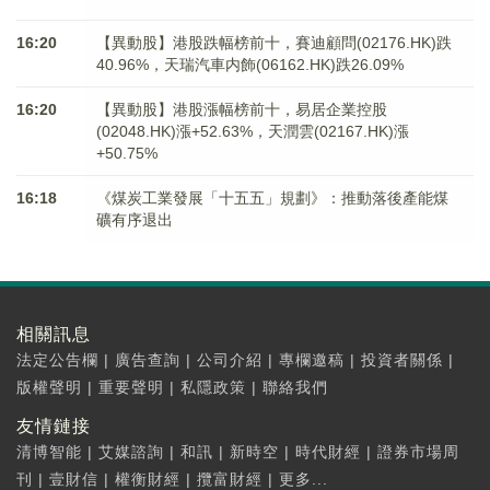
16:20
【異動股】港股跌幅榜前十，賽迪顧問(02176.HK)跌
40.96%，天瑞汽車内飾(06162.HK)跌26.09%
16:20
【異動股】港股漲幅榜前十，易居企業控股
(02048.HK)漲+52.63%，天潤雲(02167.HK)漲
+50.75%
16:18
《煤炭工業發展「十五五」規劃》：推動落後產能煤
礦有序退出
相關訊息
法定公告欄
|
廣告查詢
|
公司介紹
|
專欄邀稿
|
投資者關係
|
版權聲明
|
重要聲明
|
私隱政策
|
聯絡我們
友情鏈接
清博智能
|
艾媒諮詢
|
和訊
|
新時空
|
時代財經
|
證券市場周
刊
|
壹財信
|
權衡財經
|
攬富財經
|
更多...