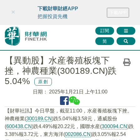
財華智庫網
FINTV
FINMETA
財華證券
媒體矩陣
下載財華財經APP
×
下載APP
智庫沙龍
聯絡我們
把握投資先機
訂閱
简
【異動股】水産養殖板塊下
挫，神農種業(300189.CN)跌
5.04%
原創
日期：
2025年1月21日 上午11:00
【財華社訊】今日早盤，截至11:00，水産養殖板塊下挫。
神農種業(
300189.CN
)跌5.04%報3.58元，通威股份
(
600438.CN
)跌4.49%報20.22元，國聯水産(
300094.CN
)跌
3.38%報3.72元，東方海洋(
002086.CN
)跌3.05%報2.54