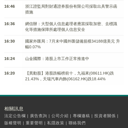
16:46
浙江證監局對財通證券股份有限公司採取出具警示函
措施
16:36
網信辦：大型個人信息處理者應當採取加密、去標識
化等措施保障所處理個人信息安全
16:30
國家外匯局：7月末中國外匯儲備規模34188億美元 升
幅0.07%
16:24
山金國際：港股上市工作正常推進中
16:20
【異動股】港股跌幅榜前十，九福來(08611.HK)跌
21.43%，天瑞汽車内飾(06162.HK)跌18.44%
相關訊息
法定公告欄
|
廣告查詢
|
公司介紹
|
專欄邀稿
|
投資者關係
|
版權聲明
|
重要聲明
|
私隱政策
|
聯絡我們