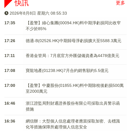
快訊
更多
2026年8月8日 星期六 08:55:33
17:35
【盈警】綠心集團(00094.HK)料中期淨虧損同比收窄
不少於85%
17:26
德適-B(02526.HK)中期歸母淨虧損擴大至5588.3萬元
17:11
香港金管局：7月底官方外匯儲備資產為4478億美元
17:08
寶龍地產(01238.HK)7月合約銷售額約5.5億元
17:00
【盈警】中慶股份(01855.HK)料中期除稅後虧損500萬
至2000萬元
16:46
浙江證監局對財通證券股份有限公司採取出具警示函
措施
16:36
網信辦：大型個人信息處理者應當採取加密、去標識
化等措施保障所處理個人信息安全