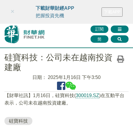
財華智庫網
FINTV
FINMETA
財華證券
媒體矩陣
下載財華財經APP
×
下載APP
智庫沙龍
聯絡我們
把握投資先機
訂閱
简
硅寶科技：公司未在越南投資
建廠
日期：
2025年1月16日 下午3:50
【財華社訊】1月16日，硅寶科技(
300019.SZ
)在互動平台
表示，公司未在越南投資建廠。
硅寶科技