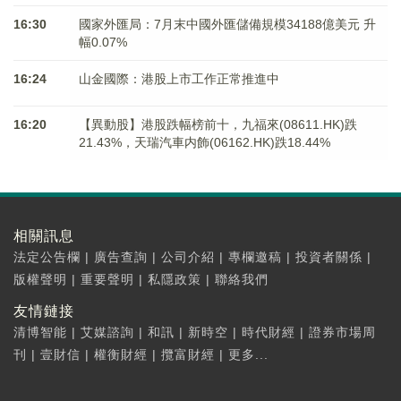
16:30
國家外匯局：7月末中國外匯儲備規模34188億美元 升
幅0.07%
16:24
山金國際：港股上市工作正常推進中
16:20
【異動股】港股跌幅榜前十，九福來(08611.HK)跌
21.43%，天瑞汽車内飾(06162.HK)跌18.44%
相關訊息
法定公告欄
|
廣告查詢
|
公司介紹
|
專欄邀稿
|
投資者關係
|
版權聲明
|
重要聲明
|
私隱政策
|
聯絡我們
友情鏈接
清博智能
|
艾媒諮詢
|
和訊
|
新時空
|
時代財經
|
證券市場周
刊
|
壹財信
|
權衡財經
|
攬富財經
|
更多...