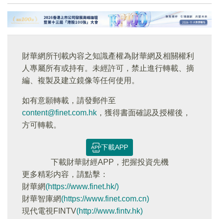
財華網所刊載內容之知識產權為財華網及相關權利
人專屬所有或持有。未經許可，禁止進行轉載、摘
編、複製及建立鏡像等任何使用。
如有意願轉載，請發郵件至
content@finet.com.hk
，獲得書面確認及授權後，
方可轉載。
下載APP
下載財華財經APP，把握投資先機
更多精彩内容，請點擊：
財華網
(https://www.finet.hk/)
財華智庫網
(https://www.finet.com.cn)
現代電視FINTV
(http://www.fintv.hk)