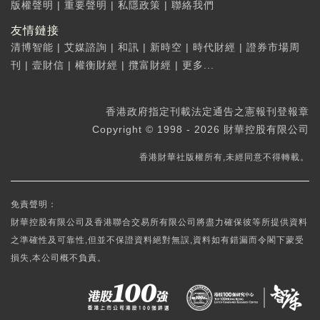
版權聲明
|
重要聲明
|
私隱政策
|
聯絡我們
友情鏈接
清博智能
|
艾媒諮詢
|
和訊
|
新時空
|
時代財經
|
證券市場周
刊
|
壹財信
|
權衡財經
|
攬富財經
|
更多...
香港政府指定刊載法定通告之憲報刊登報章
Copyright © 1998 - 2026 財華控股有限公司
香港財華社版權所有,未經同意不得轉載。
免責聲明：
財華控股有限公司及香港聯合交易所有限公司將盡力確保彼等所提供資料
之準確性及可靠性,但並不保證資料絕對無誤,資料如有錯漏而令閣下蒙受
損失,本公司概不負責。