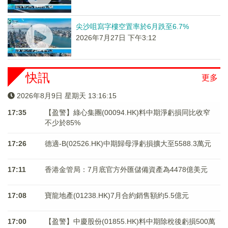
尖沙咀寫字樓空置率於6月跌至6.7%
2026年7月27日 下午3:12
快訊
更多
2026年8月9日 星期天 13:16:16
17:35
【盈警】綠心集團(00094.HK)料中期淨虧損同比收窄
不少於85%
17:26
德適-B(02526.HK)中期歸母淨虧損擴大至5588.3萬元
17:11
香港金管局：7月底官方外匯儲備資產為4478億美元
17:08
寶龍地產(01238.HK)7月合約銷售額約5.5億元
17:00
【盈警】中慶股份(01855.HK)料中期除稅後虧損500萬