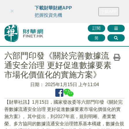
財華智庫網
FINTV
FINMETA
財華證券
媒體矩陣
下載財華財經APP
×
下載APP
智庫沙龍
聯絡我們
把握投資先機
訂閱
简
六部門印發《關於完善數據流
通安全治理 更好促進數據要素
市場化價值化的實施方案》
日期：
2025年1月15日 上午11:04
【財華社訊】1月15日，國家發改委等六部門印發《關於完
善數據流通安全治理 更好促進數據要素市場化價值化的實
施方案》。其中提出，到2027年底，規則明晰、產業繁
榮、多方協同的數據流通安全治理體系基本構建，數據合規