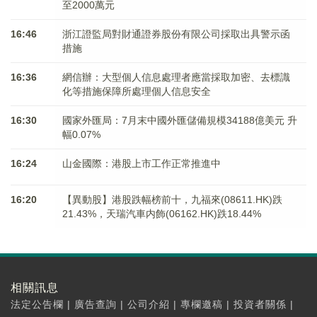
至2000萬元
16:46
浙江證監局對財通證券股份有限公司採取出具警示函
措施
16:36
網信辦：大型個人信息處理者應當採取加密、去標識
化等措施保障所處理個人信息安全
16:30
國家外匯局：7月末中國外匯儲備規模34188億美元 升
幅0.07%
16:24
山金國際：港股上市工作正常推進中
16:20
【異動股】港股跌幅榜前十，九福來(08611.HK)跌
21.43%，天瑞汽車内飾(06162.HK)跌18.44%
相關訊息
法定公告欄
|
廣告查詢
|
公司介紹
|
專欄邀稿
|
投資者關係
|