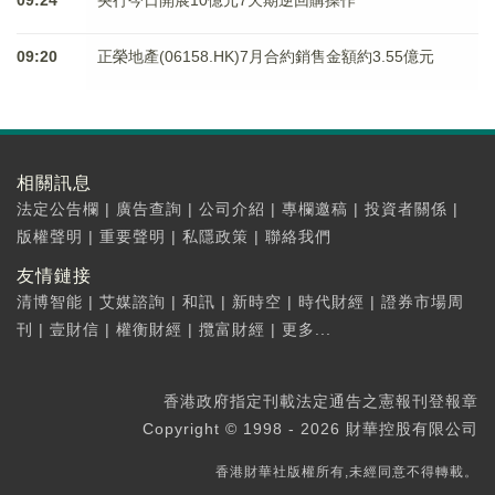
09:24
央行今日開展10億元7天期逆回購操作
09:20
正榮地產(06158.HK)7月合約銷售金額約3.55億元
相關訊息
法定公告欄
|
廣告查詢
|
公司介紹
|
專欄邀稿
|
投資者關係
|
版權聲明
|
重要聲明
|
私隱政策
|
聯絡我們
友情鏈接
清博智能
|
艾媒諮詢
|
和訊
|
新時空
|
時代財經
|
證券市場周
刊
|
壹財信
|
權衡財經
|
攬富財經
|
更多...
香港政府指定刊載法定通告之憲報刊登報章
Copyright © 1998 - 2026 財華控股有限公司
香港財華社版權所有,未經同意不得轉載。