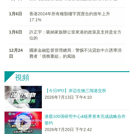
1月6日
香港2024年所有種類樓宇買賣合約按年上升
17.1%
1月6日
許正宇：吸納家族辦公室來港的政策及支持是全方
位的
12月24
國家金融監督管理總局：警惕不法貸款中介誘導消
日
費者「債務重組」的風險
視頻
【今日IPO】岸迈生物三闯港交所
2026年7月13日 下午4:10
港股100强研究中心&链界资本完成战略合作
签约
2026年7月20日 下午2:42