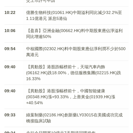
交上市許可申請
10:22
億勝生物科技(01061.HK)中期溢利同比減少32.2%至
1.11億港元 派息5港仙
10:06
【盈喜】亞洲金融(00662.HK)料中期股東應佔淨溢利
同比增逾50%
09:54
中核國際(02302.HK)料中期股東應佔淨利潤不少於500
萬港元
09:40
【異動股】港股跌幅榜前十，天瑞汽車内飾
(06162.HK)跌18.00%，德信服務集團(02215.HK)跌
16.33%
09:40
【異動股】港股漲幅榜前十，中國智能健康
(00348.HK)漲+93.33%，上善黃金(01939.HK)漲
+40.54%
09:33
綠葉制藥(02186.HK)創新藥LY03015在美國成功完成
橋接臨床試驗