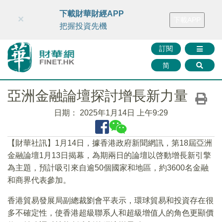
財華智庫網
FINTV
FINMETA
財華證券
媒體矩陣
下載財華財經APP
×
下載APP
智庫沙龍
聯絡我們
把握投資先機
訂閱
简
亞洲金融論壇探討增長新力量
日期：
2025年1月14日 上午9:29
【財華社訊】1月14日，據香港政府新聞網訊，第18屆亞洲
金融論壇1月13日揭幕，為期兩日的論壇以啓動增長新引擎
為主題，預計吸引來自逾50個國家和地區，約3600名金融
和商界代表參加。
香港貿易發展局副總裁劉會平表示，環球貿易和投資存在很
多不確定性，使香港超級聯系人和超級增值人的角色更顯價