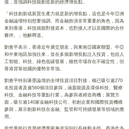
值，並強調科技能創造新的經濟增長點。
「科技創新或新質生產力就是新的增長點，這也是今年亞洲
金融論壇特别想要強調。而金融扮演非常重要的角色，因為
來到香港，科技就能對接資本，也對接人才以至國際的合作
夥伴。」他解釋道。
劉會平表示，香港近年廣交朋友，與東南亞國家聯盟、中亞
和中東地區加強往來，並在多個新增長點注入投資，包括人
工智能、科技、綠色低碳發展，雖然市場存在不確定性，但
香港背靠祖國的優勢非常強。
劉會平特别著墨論壇的全球投資項目對接，稱已吸引逾270
名投資者及逾560個項目參與，涵蓋能源及環保科技、醫療
科技、金融科技等重點行業，為參與者締造商機；展覽方
面，吸引逾140家金融科技公司、初創企業和國際投資機構
參與，展示創新科技在金融、監管和可持續發展等領域的應
用。
前世界銀行首席經濟學家兼資深副行長林毅夫指，香港作為