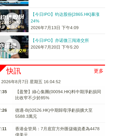
【今日IPO】钧达股份[2865.HK]暴涨
24%
2026年7月13日 下午4:09
【今日IPO】亦诺微三闯港交所
2026年7月20日 下午5:20
快訊
更多
2026年8月7日 星期五 16:04:52
7:35
【盈警】綠心集團(00094.HK)料中期淨虧損同
比收窄不少於85%
7:26
德適-B(02526.HK)中期歸母淨虧損擴大至
5588.3萬元
7:11
香港金管局：7月底官方外匯儲備資產為4478
億美元