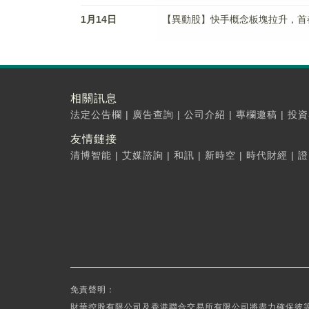
1月14日
【異動股】快手概念板塊拉升，首都在線(
相關訊息
法定公告欄
|
廣告查詢
|
公司介紹
|
專欄邀稿
|
投資
友情鏈接
清博智能
|
艾媒諮詢
|
和訊
|
新時空
|
時代財經
|
證
免責聲明：
財華控股有限公司及香港聯合交易所有限公司將盡力確保彼等