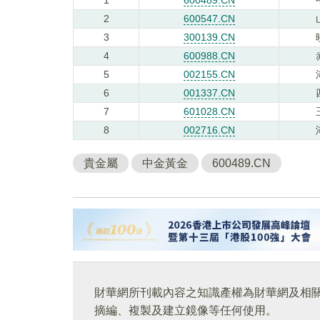
2
600547.CN
3
300139.CN
4
600988.CN
5
002155.CN
6
001337.CN
7
601028.CN
8
002716.CN
貴金屬
中金黃金
600489.CN
財華網所刊載內容之知識產權為財華網及相
摘編、複製及建立鏡像等任何使用。