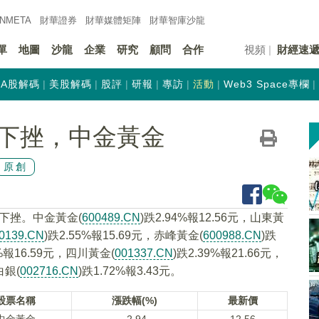
INMETA
財華證券
財華
媒體矩陣
財華
智庫沙龍
單
地圖
沙龍
企業
研究
顧問
合作
視頻
財經速
A股解碼
美股解碼
股評
研報
專訪
活動
Web3 Space專欄
下挫，中金黃金
原創
下挫。中金黃金(
600489.CN
)跌2.94%報12.56元，山東黃
0139.CN
)跌2.55%報15.69元，赤峰黃金(
600988.CN
)跌
1%報16.59元，四川黃金(
001337.CN
)跌2.39%報21.66元，
白銀(
002716.CN
)跌1.72%報3.43元。
股票名稱
漲跌幅(%)
最新價
中金黃金
-2.94
12.56