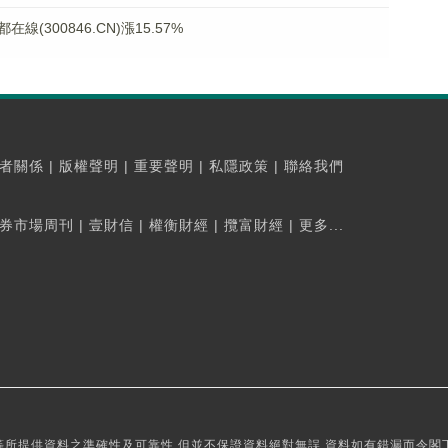
300846.CN)漲15.57%
者關係
|
版權聲明
|
重要聲明
|
私隱政策
|
聯絡我們
券市場周刊
|
壹財信
|
權衡財經
|
攬富財經
|
更多...
所提供資料之準確性及可靠性,但並不保證資料絕對無誤,資料如有錯漏而令閣