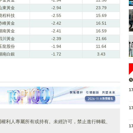
山東黃金
-2.94
23.79
曉程科技
-2.55
15.69
赤峰黃金
-2.42
16.51
湖南黃金
-2.41
16.59
四川黃金
-2.39
21.66
玉龍股份
-1.94
11.64
湖南白銀
-1.72
3.43
1
1
關權利人專屬所有或持有。未經許可，禁止進行轉載、
1