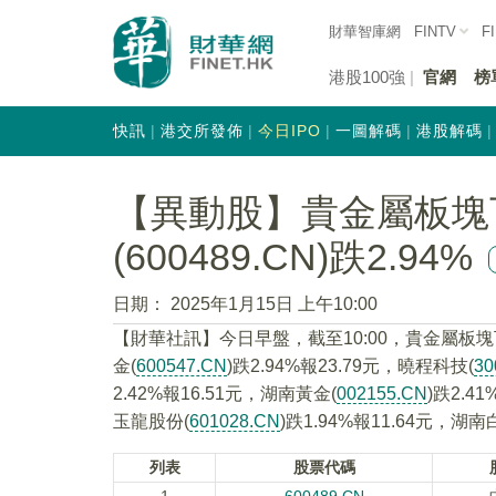
財華智庫網
FINTV
F
港股100強
官網
榜
快訊
港交所發佈
今日IPO
一圖解碼
港股解碼
【異動股】貴金屬板塊
(600489.CN)跌2.94%
日期：
2025年1月15日 上午10:00
【財華社訊】今日早盤，截至10:00，貴金屬板塊
金(
600547.CN
)跌2.94%報23.79元，曉程科技(
30
2.42%報16.51元，湖南黃金(
002155.CN
)跌2.4
玉龍股份(
601028.CN
)跌1.94%報11.64元，湖南
列表
股票代碼
1
600489.CN