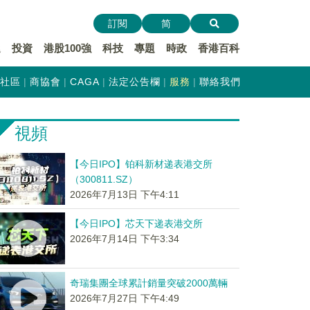
訂閱
简
遞
投資
港股100強
科技
專題
時政
香港百科
社區
商協會
CAGA
法定公告欄
服務
聯絡我們
視頻
【今日IPO】铂科新材递表港交所
（300811.SZ）
2026年7月13日 下午4:11
【今日IPO】芯天下递表港交所
2026年7月14日 下午3:34
奇瑞集團全球累計銷量突破2000萬輛
2026年7月27日 下午4:49