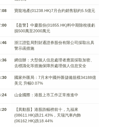
7:08
寶龍地產(01238.HK)7月合約銷售額約5.5億元
7:00
【盈警】中慶股份(01855.HK)料中期除稅後虧
損500萬至2000萬元
6:46
浙江證監局對財通證券股份有限公司採取出具
警示函措施
6:36
網信辦：大型個人信息處理者應當採取加密、
去標識化等措施保障所處理個人信息安全
6:30
國家外匯局：7月末中國外匯儲備規模34188億
美元 升幅0.07%
6:24
山金國際：港股上市工作正常推進中
6:20
【異動股】港股跌幅榜前十，九福來
(08611.HK)跌21.43%，天瑞汽車内飾
(06162.HK)跌18.44%