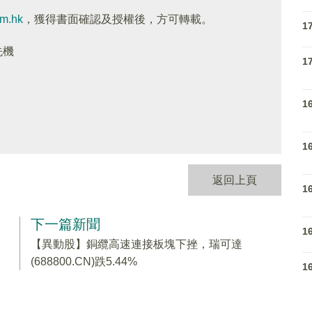
om.hk
，獲得書面確認及授權後，方可轉載。
1
先機
1
1
1
返回上頁
1
下一篇新聞
1
【異動股】銅纜高速連接板塊下挫，瑞可達
(688800.CN)跌5.44%
1