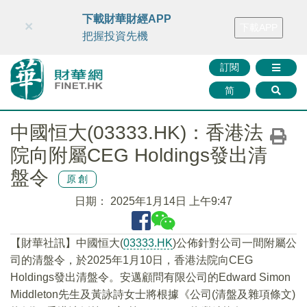
財華智庫網
FINTV
FINMETA
財華證券
媒體矩陣
下載財華財經APP
×
下載APP
智庫沙龍
聯絡我們
把握投資先機
訂閱
简
中國恒大(03333.HK)：香港法
院向附屬CEG Holdings發出清
盤令
原創
日期：
2025年1月14日 上午9:47
【財華社訊】中國恒大(
03333.HK
)公佈針對公司一間附屬公
司的清盤令，於2025年1月10日，香港法院向CEG
Holdings發出清盤令。安邁顧問有限公司的Edward Simon
Middleton先生及黃詠詩女士將根據《公司(清盤及雜項條文)