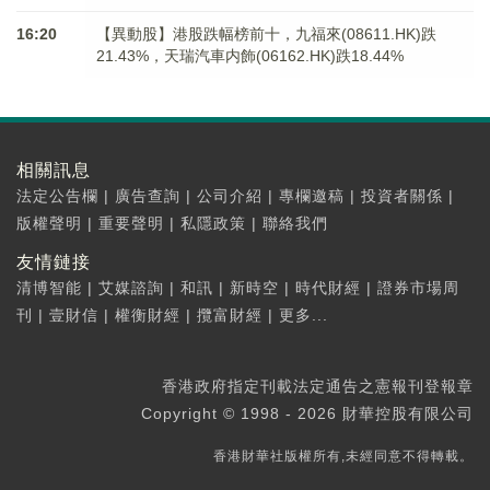
16:20
【異動股】港股跌幅榜前十，九福來(08611.HK)跌
21.43%，天瑞汽車内飾(06162.HK)跌18.44%
相關訊息
法定公告欄
|
廣告查詢
|
公司介紹
|
專欄邀稿
|
投資者關係
|
版權聲明
|
重要聲明
|
私隱政策
|
聯絡我們
友情鏈接
清博智能
|
艾媒諮詢
|
和訊
|
新時空
|
時代財經
|
證券市場周
刊
|
壹財信
|
權衡財經
|
攬富財經
|
更多...
香港政府指定刊載法定通告之憲報刊登報章
Copyright © 1998 - 2026 財華控股有限公司
香港財華社版權所有,未經同意不得轉載。