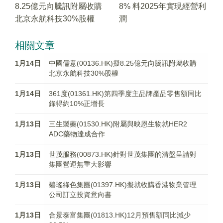
8.25億元向騰訊附屬收購
8% 料2025年實現經營利
北京永航科技30%股權
潤
相關文章
1月14日
中國儒意(00136.HK)擬8.25億元向騰訊附屬收購
北京永航科技30%股權
1月14日
361度(01361.HK)第四季度主品牌產品零售額同比
錄得約10%正增長
1月13日
三生製藥(01530.HK)附屬與映恩生物就HER2
ADC藥物達成合作
1月13日
世茂服務(00873.HK)針對世茂集團的清盤呈請對
集團營運無重大影響
1月13日
碧瑤綠色集團(01397.HK)擬就收購香港物業管理
公司訂立投資意向書
1月13日
合景泰富集團(01813.HK)12月預售額同比減少