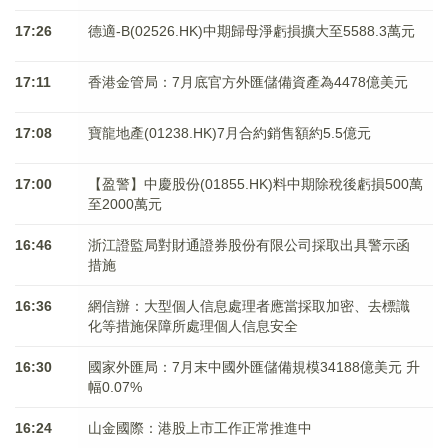
17:26
德適-B(02526.HK)中期歸母淨虧損擴大至5588.3萬元
17:11
香港金管局：7月底官方外匯儲備資產為4478億美元
17:08
寶龍地產(01238.HK)7月合約銷售額約5.5億元
17:00
【盈警】中慶股份(01855.HK)料中期除稅後虧損500萬
至2000萬元
16:46
浙江證監局對財通證券股份有限公司採取出具警示函
措施
16:36
網信辦：大型個人信息處理者應當採取加密、去標識
化等措施保障所處理個人信息安全
16:30
國家外匯局：7月末中國外匯儲備規模34188億美元 升
幅0.07%
16:24
山金國際：港股上市工作正常推進中