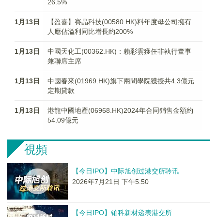
26.5%
1月13日
【盈喜】賽晶科技(00580.HK)料年度母公司擁有
人應佔溢利同比增長約200%
1月13日
中國天化工(00362.HK)：賴彩雲獲任非執行董事
兼聯席主席
1月13日
中國春來(01969.HK)旗下兩間學院獲授共4.3億元
定期貸款
1月13日
港龍中國地產(06968.HK)2024年合同銷售金額約
54.09億元
視頻
【今日IPO】中际旭创过港交所聆讯
2026年7月21日 下午5:50
【今日IPO】铂科新材递表港交所