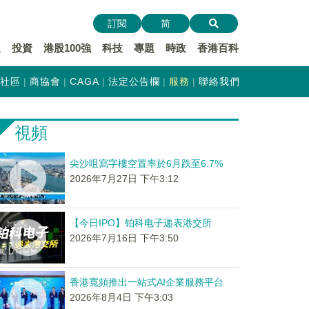
訂閱
简
遞
投資
港股100強
科技
專題
時政
香港百科
社區
商協會
CAGA
法定公告欄
服務
聯絡我們
視頻
尖沙咀寫字樓空置率於6月跌至6.7%
2026年7月27日 下午3:12
【今日IPO】铂科电子递表港交所
2026年7月16日 下午3:50
香港寬頻推出一站式AI企業服務平台
2026年8月4日 下午3:03