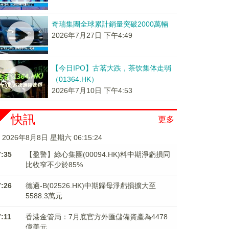
奇瑞集團全球累計銷量突破2000萬輛
2026年7月27日 下午4:49
【今日IPO】古茗大跌，茶饮集体走弱
（01364.HK）
2026年7月10日 下午4:53
快訊
更多
2026年8月8日 星期六 06:15:24
7:35
【盈警】綠心集團(00094.HK)料中期淨虧損同
比收窄不少於85%
7:26
德適-B(02526.HK)中期歸母淨虧損擴大至
5588.3萬元
7:11
香港金管局：7月底官方外匯儲備資產為4478
億美元