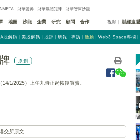
INMETA
財華證券
財華
媒體矩陣
財華
智庫沙龍
單
地圖
沙龍
企業
研究
顧問
合作
視頻
財經速
A股解碼
美股解碼
股評
研報
專訪
活動
Web3 Space專欄
復牌
原創
14/1/2025）上午九時正起恢復買賣。
港交所原文