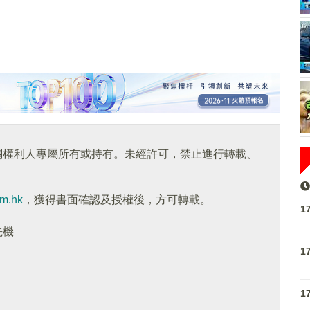
關權利人專屬所有或持有。未經許可，禁止進行轉載、
om.hk
，獲得書面確認及授權後，方可轉載。
1
先機
1
1