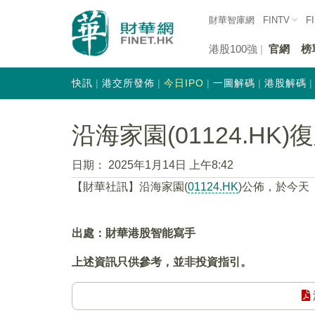
財華智庫網
FINTV
F
港股100強
官網
榜
快訊
港交所發佈
今日IPO
一圖解碼
港股解碼
沿海家園(01124.HK)
日期：
2025年1月14日 上午8:42
【財華社訊】沿海家園(
01124.HK
)公佈，於今天（
出處：財華港股智能寫手
上述資訊只供參考，並非投資指引。