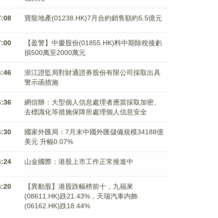
7:08
寶龍地產(01238.HK)7月合約銷售額約5.5億元
7:00
【盈警】中慶股份(01855.HK)料中期除稅後虧
損500萬至2000萬元
6:46
浙江證監局對財通證券股份有限公司採取出具
警示函措施
6:36
網信辦：大型個人信息處理者應當採取加密、
去標識化等措施保障所處理個人信息安全
6:30
國家外匯局：7月末中國外匯儲備規模34188億
美元 升幅0.07%
6:24
山金國際：港股上市工作正常推進中
6:20
【異動股】港股跌幅榜前十，九福來
(08611.HK)跌21.43%，天瑞汽車内飾
(06162.HK)跌18.44%