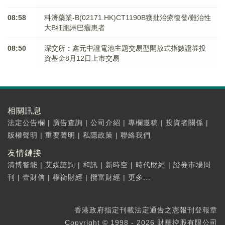
08:58
科濟藥業-B(02171.HK)CT1190B獲批治療復發/難治性
大B細胞淋巴瘤患者
08:50
深交所：鑫元中證電池主題交易型開放式指數證券投
資基金8月12日上市交易
相關訊息
法定公告欄
|
廣告查詢
|
公司介紹
|
專欄邀稿
|
投資者關係
|
版權聲明
|
重要聲明
|
私隱政策
|
聯絡我們
友情鏈接
清博智能
|
艾媒諮詢
|
和訊
|
新時空
|
時代財經
|
證券市場周
刊
|
壹財信
|
權衡財經
|
攬富財經
|
更多...
香港政府指定刊載法定通告之憲報刊登報章
Copyright © 1998 - 2026 財華控股有限公司