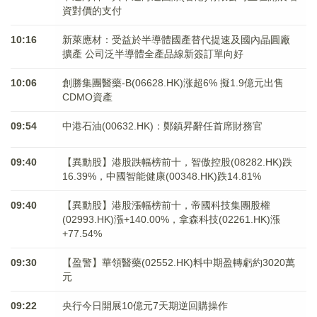
資對價的支付
10:16
新萊應材：受益於半導體國產替代提速及國內晶圓廠
擴產 公司泛半導體全產品線新簽訂單向好
10:06
創勝集團醫藥-B(06628.HK)涨超6% 擬1.9億元出售
CDMO資產
09:54
中港石油(00632.HK)：鄭鎮昇辭任首席財務官
09:40
【異動股】港股跌幅榜前十，智傲控股(08282.HK)跌
16.39%，中國智能健康(00348.HK)跌14.81%
09:40
【異動股】港股漲幅榜前十，帝國科技集團股權
(02993.HK)漲+140.00%，拿森科技(02261.HK)漲
+77.54%
09:30
【盈警】華領醫藥(02552.HK)料中期盈轉虧約3020萬
元
09:22
央行今日開展10億元7天期逆回購操作