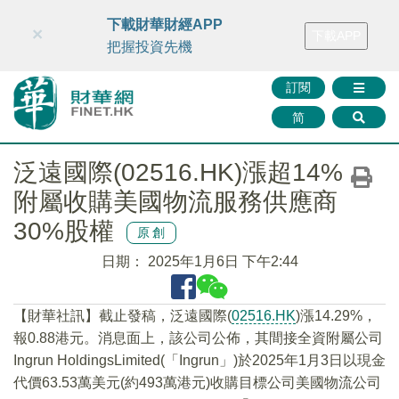
財華智庫網
FINTV
FINMETA
財華證券
媒體矩陣
下載財華財經APP
×
下載APP
智庫沙龍
聯絡我們
把握投資先機
訂閱
简
泛遠國際(02516.HK)漲超14%
附屬收購美國物流服務供應商
30%股權
原創
日期：
2025年1月6日 下午2:44
【財華社訊】截止發稿，泛遠國際(
02516.HK
)漲14.29%，
報0.88港元。消息面上，該公司公佈，其間接全資附屬公司
Ingrun HoldingsLimited(「Ingrun」)於2025年1月3日以現金
代價63.53萬美元(約493萬港元)收購目標公司美國物流公司