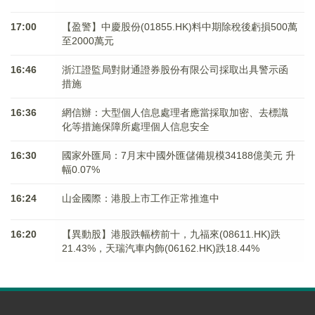
17:00
【盈警】中慶股份(01855.HK)料中期除稅後虧損500萬
至2000萬元
16:46
浙江證監局對財通證券股份有限公司採取出具警示函
措施
16:36
網信辦：大型個人信息處理者應當採取加密、去標識
化等措施保障所處理個人信息安全
16:30
國家外匯局：7月末中國外匯儲備規模34188億美元 升
幅0.07%
16:24
山金國際：港股上市工作正常推進中
16:20
【異動股】港股跌幅榜前十，九福來(08611.HK)跌
21.43%，天瑞汽車内飾(06162.HK)跌18.44%