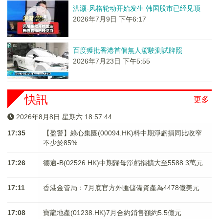
洪灏-风格轮动开始发生 韩国股市已经见顶
2026年7月9日 下午6:17
百度獲批香港首個無人駕駛測試牌照
2026年7月23日 下午5:55
快訊
更多
2026年8月8日 星期六 18:57:44
17:35
【盈警】綠心集團(00094.HK)料中期淨虧損同比收窄
不少於85%
17:26
德適-B(02526.HK)中期歸母淨虧損擴大至5588.3萬元
17:11
香港金管局：7月底官方外匯儲備資產為4478億美元
17:08
寶龍地產(01238.HK)7月合約銷售額約5.5億元