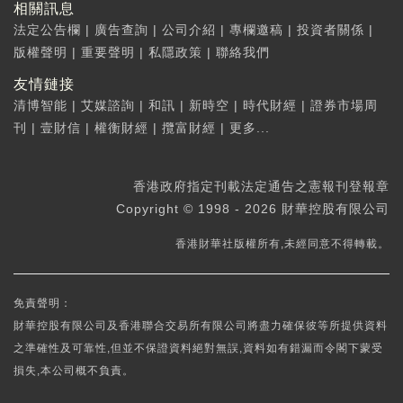
相關訊息
法定公告欄
|
廣告查詢
|
公司介紹
|
專欄邀稿
|
投資者關係
|
版權聲明
|
重要聲明
|
私隱政策
|
聯絡我們
友情鏈接
清博智能
|
艾媒諮詢
|
和訊
|
新時空
|
時代財經
|
證券市場周
刊
|
壹財信
|
權衡財經
|
攬富財經
|
更多...
香港政府指定刊載法定通告之憲報刊登報章
Copyright © 1998 - 2026 財華控股有限公司
香港財華社版權所有,未經同意不得轉載。
免責聲明：
財華控股有限公司及香港聯合交易所有限公司將盡力確保彼等所提供資料
之準確性及可靠性,但並不保證資料絕對無誤,資料如有錯漏而令閣下蒙受
損失,本公司概不負責。