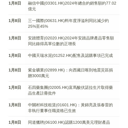
1月8日
融信中國(03301.HK)2024年總合約銷售額約77.02
億元
1月8日
三一國際(00631.HK)料年度淨溢利同比減少約
25%至45%
1月8日
安踏體育(02020.HK)2024年安踏品牌產品零售額
同比錄得高單位數的正增長
1月8日
中國天瑞水泥(01252.HK)配售及認購事項已完成
1月8日
紫金礦業(02899.HK)：向西藏日喀則地震災區捐
贈3000萬元
1月8日
石四藥集團(02005.HK)富馬酸伏諾拉生片取得藥
品生產註冊批件
1月8日
中關村科技租賃(01601.HK)：黃錦亮及張春雷的
非執行董事任職資格已生效
1月8日
同道獵聘(06100.HK)認購1200萬美元理財產品