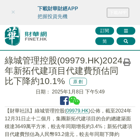
財華智庫網
FINTV
FINMETA
財華證券
媒體矩陣
下載財華財經APP
×
下載APP
智庫沙龍
聯絡我們
把握投資先機
訂閱
简
綠城管理控股(09979.HK)2024
年新拓代建項目代建費預估同
比下降約10.1%
原創
日期：
2025年1月8日 下午5:49
【財華社訊】綠城管理控股(
09979.HK
)公佈，截至2024年
12月31日止十二個月，集團新拓代建項目的合約總建築面
積達3649萬平方米，較去年同期增長約3.4%；新拓代建項
目代建費預估為人民幣93.2億元，較去年同期下降約