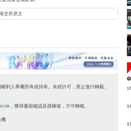
港交所原文
關權利人專屬所有或持有。未經許可，禁止進行轉載、
1
om.hk
，獲得書面確認及授權後，方可轉載。
1
先機
1