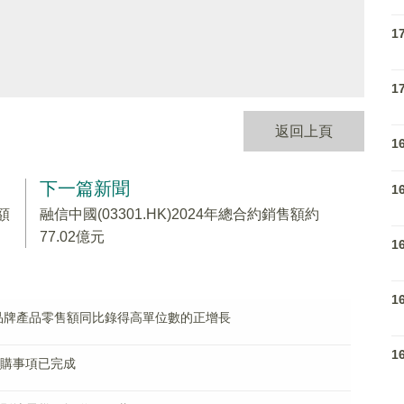
1
1
返回上頁
1
下一篇新聞
1
額
融信中國(03301.HK)2024年總合約銷售額約
77.02億元
1
1
年安踏品牌產品零售額同比錄得高單位數的正增長
1
及認購事項已完成