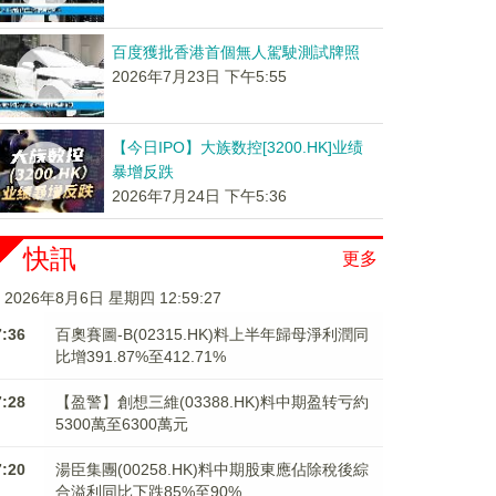
百度獲批香港首個無人駕駛測試牌照
2026年7月23日 下午5:55
【今日IPO】大族数控[3200.HK]业绩
暴增反跌
2026年7月24日 下午5:36
快訊
更多
2026年8月6日 星期四 12:59:28
7:36
百奧賽圖-B(02315.HK)料上半年歸母淨利潤同
比增391.87%至412.71%
7:28
【盈警】創想三維(03388.HK)料中期盈转亏約
5300萬至6300萬元
7:20
湯臣集團(00258.HK)料中期股東應佔除稅後綜
合溢利同比下跌85%至90%