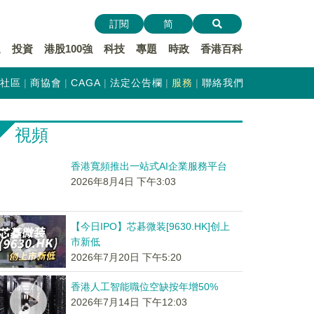
訂閱
简
遞
投資
港股100強
科技
專題
時政
香港百科
社區
商協會
CAGA
法定公告欄
服務
聯絡我們
視頻
香港寬頻推出一站式AI企業服務平台
2026年8月4日 下午3:03
【今日IPO】芯碁微装[9630.HK]创上
市新低
2026年7月20日 下午5:20
香港人工智能職位空缺按年增50%
2026年7月14日 下午12:03