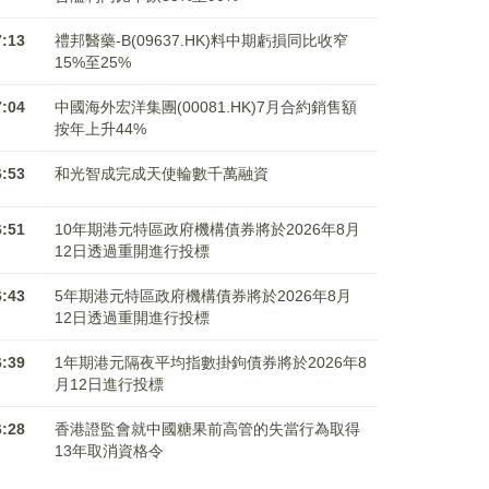
7:13
禮邦醫藥-B(09637.HK)料中期虧損同比收窄
15%至25%
7:04
中國海外宏洋集團(00081.HK)7月合約銷售額
按年上升44%
6:53
和光智成完成天使輪數千萬融資
6:51
10年期港元特區政府機構債券將於2026年8月
12日透過重開進行投標
6:43
5年期港元特區政府機構債券將於2026年8月
12日透過重開進行投標
6:39
1年期港元隔夜平均指數掛鉤債券將於2026年8
月12日進行投標
6:28
香港證監會就中國糖果前高管的失當行為取得
13年取消資格令