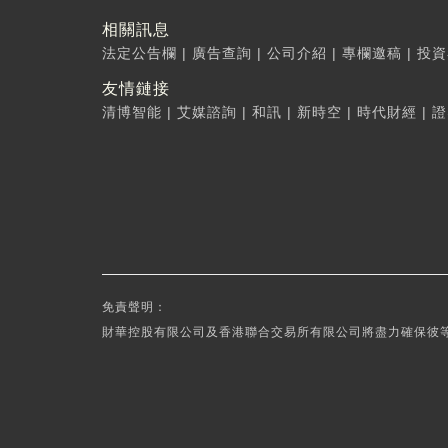
相關訊息
法定公告欄
|
廣告查詢
|
公司介紹
|
專欄邀稿
|
投資
友情鏈接
清博智能
|
艾媒諮詢
|
和訊
|
新時空
|
時代財經
|
證
免責聲明：
財華控股有限公司及香港聯合交易所有限公司將盡力確保彼等