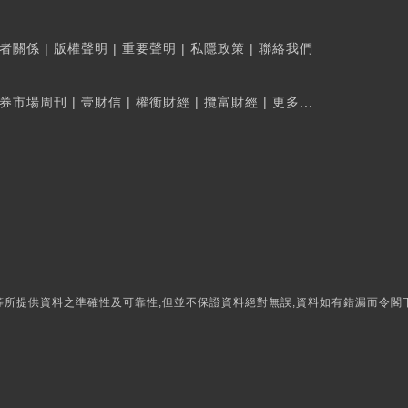
者關係
|
版權聲明
|
重要聲明
|
私隱政策
|
聯絡我們
券市場周刊
|
壹財信
|
權衡財經
|
攬富財經
|
更多...
所提供資料之準確性及可靠性,但並不保證資料絕對無誤,資料如有錯漏而令閣