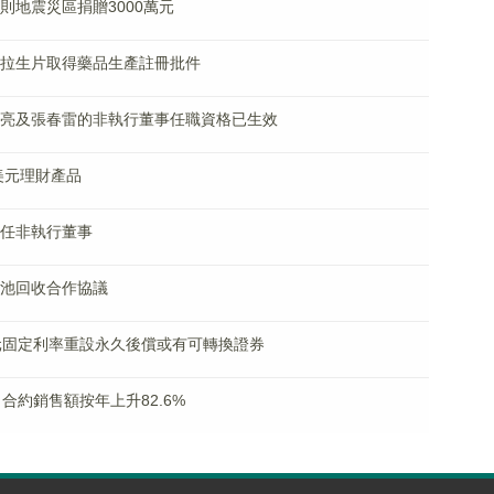
日喀則地震災區捐贈3000萬元
酸伏諾拉生片取得藥品生產註冊批件
：黃錦亮及張春雷的非執行董事任職資格已生效
萬美元理財產品
甯獲任非執行董事
立電池回收合作協議
0億美元固定利率重設永久後償或有可轉換證券
2月合約銷售額按年上升82.6%