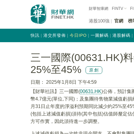
財華智庫網
FINTV
F
港股100強
官網
榜
快訊
港交所發佈
今日IPO
一圖解碼
港股解碼
三一國際(00631.H
25%至45%
原創
日期：
2025年1月8日 下午4:59
【財華社訊】三一國際(
00631.HK
)公佈，預計
幣4.7億元(單位,下同)；及集團待售物業減值虧損
月31日止年度的淨溢利預期同比減少約25%至45%
(包括上述減值虧損)須待(其中包括)估值師釐
方可作實，因此須待進一步調整。
上述減值虧損為一次性非現金開支，不會對集團