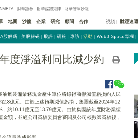
INMETA
財華證券
財華
媒體矩陣
財華
智庫沙龍
單
地圖
沙龍
企業
研究
顧問
合作
視頻
財經速
A股解碼
美股解碼
股評
研報
專訪
活動
Web3 Space專欄
K)料年度淨溢利同比減少約
集團油氣裝備業務現金產生單位將錄得商譽減值虧損約人民
約2.8億元。由於上述預期減值虧損，集團截至2024年12
，約10.11億元至13.79億元。由於集團該年度財務業績
定估值金額，並經公司審核委員會審閱及公司核數師審核後，
現金流量造成影響。