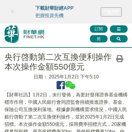
財華智庫網
FINTV
FINMETA
財華證券
媒體矩陣
下載財華財經APP
×
下載APP
智庫沙龍
聯絡我們
把握投資先機
訂閱
简
央行啓動第二次互換便利操作
本次操作金額550億元
日期：
2025年1月2日 下午5:10
【財華社訊】1月2日，央行發佈，為更好發揮證券基金機構
穩市作用，中國人民銀行會同證監會持續推進證券、基金、
保險公司互換便利落地。根據參與機構需求情況，中國人民
銀行啓動了第二次互換便利操作，並於2025年1月2日完成
招標。本次操作金額550億元，採用費率招標方式，20家機
構參與投標，最高投標費率30bp，最低投標費率10bp，中