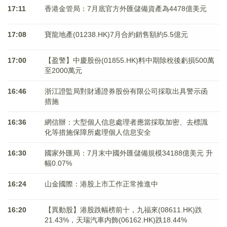
17:11
香港金管局：7月底官方外匯儲備資產為4478億美元
17:08
寶龍地產(01238.HK)7月合約銷售額約5.5億元
17:00
【盈警】中慶股份(01855.HK)料中期除稅後虧損500萬
至2000萬元
16:46
浙江證監局對財通證券股份有限公司採取出具警示函
措施
16:36
網信辦：大型個人信息處理者應當採取加密、去標識
化等措施保障所處理個人信息安全
16:30
國家外匯局：7月末中國外匯儲備規模34188億美元 升
幅0.07%
16:24
山金國際：港股上市工作正常推進中
16:20
【異動股】港股跌幅榜前十，九福來(08611.HK)跌
21.43%，天瑞汽車内飾(06162.HK)跌18.44%