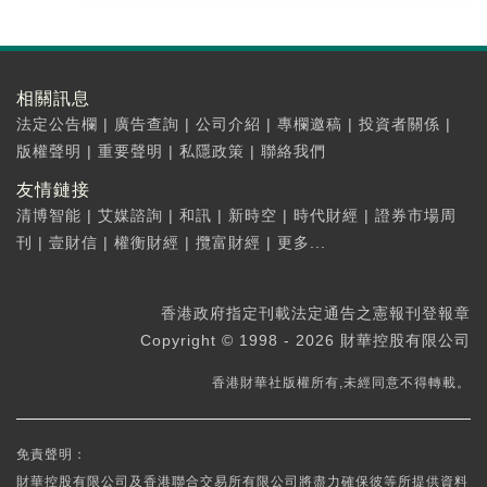
相關訊息
法定公告欄
|
廣告查詢
|
公司介紹
|
專欄邀稿
|
投資者關係
|
版權聲明
|
重要聲明
|
私隱政策
|
聯絡我們
友情鏈接
清博智能
|
艾媒諮詢
|
和訊
|
新時空
|
時代財經
|
證券市場周
刊
|
壹財信
|
權衡財經
|
攬富財經
|
更多...
香港政府指定刊載法定通告之憲報刊登報章
Copyright © 1998 - 2026 財華控股有限公司
香港財華社版權所有,未經同意不得轉載。
免責聲明：
財華控股有限公司及香港聯合交易所有限公司將盡力確保彼等所提供資料