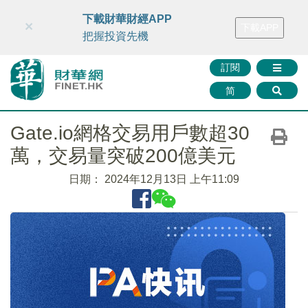
財華智庫網
FINTV
FINMETA
財華證券
媒體矩陣
下載財華財經APP
×
下載APP
智庫沙龍
聯絡我們
把握投資先機
訂閱
简
Gate.io網格交易用戶數超30
萬，交易量突破200億美元
日期：
2024年12月13日 上午11:09