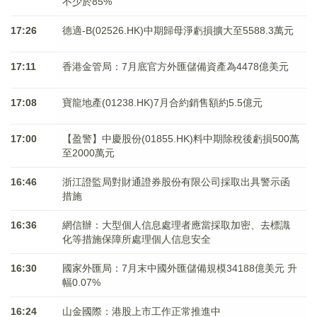
不少於85%
17:26
德適-B(02526.HK)中期歸母淨虧損擴大至5588.3萬元
17:11
香港金管局：7月底官方外匯儲備資產為4478億美元
17:08
寶龍地產(01238.HK)7月合約銷售額約5.5億元
17:00
【盈警】中慶股份(01855.HK)料中期除稅後虧損500萬
至2000萬元
16:46
浙江證監局對財通證券股份有限公司採取出具警示函
措施
16:36
網信辦：大型個人信息處理者應當採取加密、去標識
化等措施保障所處理個人信息安全
16:30
國家外匯局：7月末中國外匯儲備規模34188億美元 升
幅0.07%
16:24
山金國際：港股上市工作正常推進中