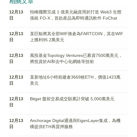
相關文章
12月13
恒峰國際完成 1 億美元融資用於打造 Web3 生態
日
係統 FO-X，首款産品為即時通訊軟件 FoChat
12月13
某巨鯨將其全部WIF換倉為FARTCOIN，其在WIF
日
上獲利95.2萬美元
12月13
風投基金Topology Ventures已募資7500萬美元，
日
將投資於AI和去中心化網絡等技術
12月13
某新地址6小時前建倉3669枚ETH，價值1423萬
日
美元
12月13
Bitget 盤前交易成交額累計突破 5,000萬美元
日
12月13
Anchorage Digital通過與EigenLayer集成，為機
日
構提供ETH再質押服務