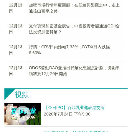
12月13
加密市場行情年度回顧：在低迷與樂觀之中，走上
日
通往山寨季之路
12月13
支付寶現加密基金廣告，中國投資者能通過QDII合
日
法投資加密貨幣？
12月13
行情：CRV日内漲幅7.33%，DYDX日内跌幅
日
6.60%
12月13
ODOS啓動DAO並推出代幣化忠誠度計劃，獎勵申
日
領將於12月20日開始
視頻
【今日IPO】百菲乳业递表港交所
2026年7月24日 下午5:36