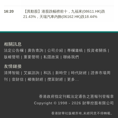
16:20
【異動股】港股跌幅榜前十，九福來(08611.HK)跌
21.43%，天瑞汽車内飾(06162.HK)跌18.44%
相關訊息
法定公告欄
|
廣告查詢
|
公司介紹
|
專欄邀稿
|
投資者關係
|
版權聲明
|
重要聲明
|
私隱政策
|
聯絡我們
友情鏈接
清博智能
|
艾媒諮詢
|
和訊
|
新時空
|
時代財經
|
證券市場周
刊
|
壹財信
|
權衡財經
|
攬富財經
|
更多...
香港政府指定刊載法定通告之憲報刊登報章
Copyright © 1998 - 2026 財華控股有限公司
香港財華社版權所有,未經同意不得轉載。