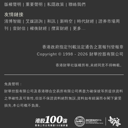
版權聲明
|
重要聲明
|
私隱政策
|
聯絡我們
友情鏈接
清博智能
|
艾媒諮詢
|
和訊
|
新時空
|
時代財經
|
證券市場周
刊
|
壹財信
|
權衡財經
|
攬富財經
|
更多...
香港政府指定刊載法定通告之憲報刊登報章
Copyright © 1998 - 2026 財華控股有限公司
香港財華社版權所有,未經同意不得轉載。
免責聲明：
財華控股有限公司及香港聯合交易所有限公司將盡力確保彼等所提供資料
之準確性及可靠性,但並不保證資料絕對無誤,資料如有錯漏而令閣下蒙受
損失,本公司概不負責。