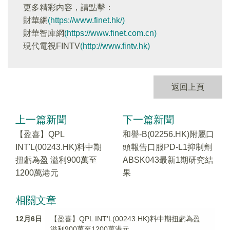
更多精彩内容，請點擊：
財華網
(https://www.finet.hk/)
財華智庫網
(https://www.finet.com.cn)
現代電視FINTV
(http://www.fintv.hk)
返回上頁
上一篇新聞
下一篇新聞
【盈喜】QPL
和譽-B(02256.HK)附屬口
INT'L(00243.HK)料中期
頭報告口服PD-L1抑制劑
扭虧為盈 溢利900萬至
ABSK043最新1期研究結
1200萬港元
果
相關文章
12月6日
【盈喜】QPL INT'L(00243.HK)料中期扭虧為盈
溢利900萬至1200萬港元