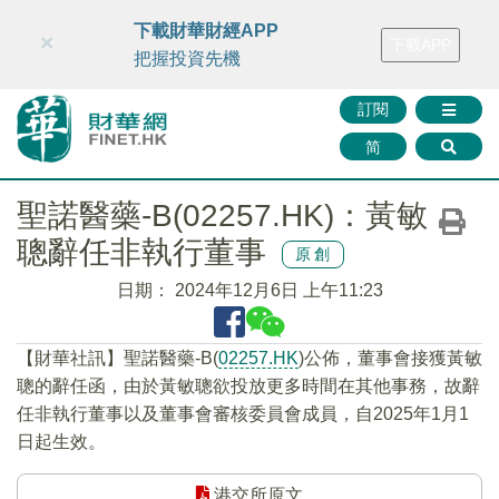
財華智庫網
FINTV
FINMETA
財華證券
媒體矩陣
下載財華財經APP
×
下載APP
智庫沙龍
聯絡我們
把握投資先機
訂閱
简
聖諾醫藥-B(02257.HK)：黃敏
聰辭任非執行董事
原創
日期：
2024年12月6日 上午11:23
【財華社訊】聖諾醫藥-B(
02257.HK
)公佈，董事會接獲黃敏
聰的辭任函，由於黃敏聰欲投放更多時間在其他事務，故辭
任非執行董事以及董事會審核委員會成員，自2025年1月1
日起生效。
港交所原文