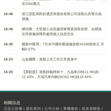
至2000萬元
16:46
浙江證監局對財通證券股份有限公司採取出具警示函
措施
16:36
網信辦：大型個人信息處理者應當採取加密、去標識
化等措施保障所處理個人信息安全
16:30
國家外匯局：7月末中國外匯儲備規模34188億美元 升
幅0.07%
16:24
山金國際：港股上市工作正常推進中
16:20
【異動股】港股跌幅榜前十，九福來(08611.HK)跌
21.43%，天瑞汽車内飾(06162.HK)跌18.44%
相關訊息
法定公告欄
|
廣告查詢
|
公司介紹
|
專欄邀稿
|
投資者關係
|