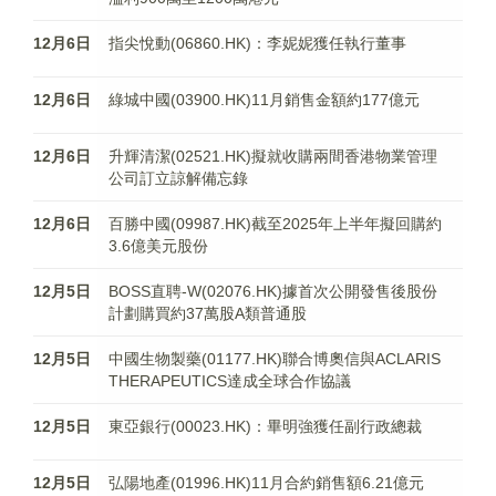
12月6日
指尖悅動(06860.HK)：李妮妮獲任執行董事
12月6日
綠城中國(03900.HK)11月銷售金額約177億元
12月6日
升輝清潔(02521.HK)擬就收購兩間香港物業管理
公司訂立諒解備忘錄
12月6日
百勝中國(09987.HK)截至2025年上半年擬回購約
3.6億美元股份
12月5日
BOSS直聘-W(02076.HK)據首次公開發售後股份
計劃購買約37萬股A類普通股
12月5日
中國生物製藥(01177.HK)聯合博奧信與ACLARIS
THERAPEUTICS達成全球合作協議
12月5日
東亞銀行(00023.HK)：畢明強獲任副行政總裁
12月5日
弘陽地產(01996.HK)11月合約銷售額6.21億元