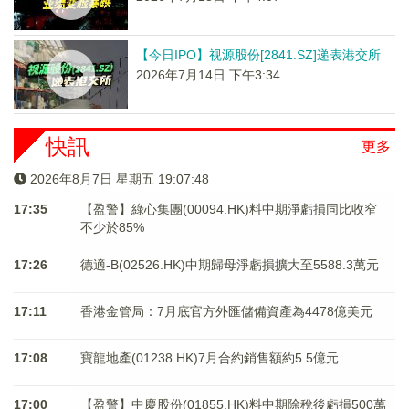
【今日IPO】视源股份[2841.SZ]递表港交所
2026年7月14日 下午3:34
快訊
更多
2026年8月7日 星期五 19:07:49
17:35
【盈警】綠心集團(00094.HK)料中期淨虧損同比收窄
不少於85%
17:26
德適-B(02526.HK)中期歸母淨虧損擴大至5588.3萬元
17:11
香港金管局：7月底官方外匯儲備資產為4478億美元
17:08
寶龍地產(01238.HK)7月合約銷售額約5.5億元
17:00
【盈警】中慶股份(01855.HK)料中期除稅後虧損500萬