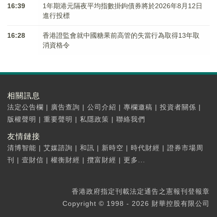
16:39
1年期港元隔夜平均指數掛鉤債券將於2026年8月12日
進行投標
16:28
香港證監會就中國糖果前高管的失當行為取得13年取
消資格令
相關訊息
法定公告欄
|
廣告查詢
|
公司介紹
|
專欄邀稿
|
投資者關係
|
版權聲明
|
重要聲明
|
私隱政策
|
聯絡我們
友情鏈接
清博智能
|
艾媒諮詢
|
和訊
|
新時空
|
時代財經
|
證券市場周
刊
|
壹財信
|
權衡財經
|
攬富財經
|
更多...
香港政府指定刊載法定通告之憲報刊登報章
Copyright © 1998 - 2026 財華控股有限公司