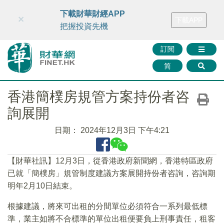
財華智庫網
FINTV
FINMETA
財華證券
媒體矩陣
下載財華財經APP
×
下載APP
智庫沙龍
聯絡我們
把握投資先機
訂閱
简
香港簡樸房規管方案持份者咨
詢展開
日期：
2024年12月3日 下午4:21
【財華社訊】12月3日，從香港政府新聞網，香港特區政府
已就「簡樸房」規管制度建議方案展開持份者咨詢，咨詢期
明年2月10日結束。
根據建議，將來可出租的分間單位必須符合一系列最低標
準，業主如將不合標準的單位出租便要負上刑事責任，租客