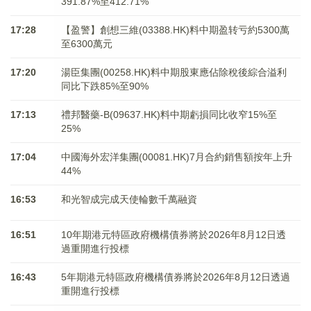
391.87%至412.71%
17:28
【盈警】創想三維(03388.HK)料中期盈转亏約5300萬
至6300萬元
17:20
湯臣集團(00258.HK)料中期股東應佔除稅後綜合溢利
同比下跌85%至90%
17:13
禮邦醫藥-B(09637.HK)料中期虧損同比收窄15%至
25%
17:04
中國海外宏洋集團(00081.HK)7月合約銷售額按年上升
44%
16:53
和光智成完成天使輪數千萬融資
16:51
10年期港元特區政府機構債券將於2026年8月12日透
過重開進行投標
16:43
5年期港元特區政府機構債券將於2026年8月12日透過
重開進行投標