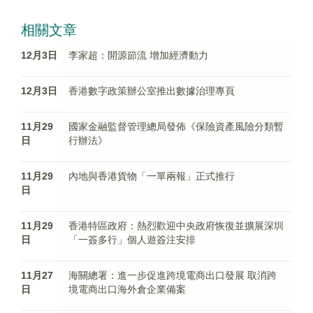
相關文章
12月3日
李家超：開源節流 增加經濟動力
12月3日
香港數字政策辦公室推出數據治理專頁
11月29
國家金融監督管理總局發佈《保險資產風險分類暫
日
行辦法》
11月29
內地與香港貨物「一單兩報」正式推行
日
11月29
香港特區政府：熱烈歡迎中央政府恢復並擴展深圳
日
「一簽多行」個人遊簽注安排
11月27
海關總署：進一步促進跨境電商出口發展 取消跨
日
境電商出口海外倉企業備案