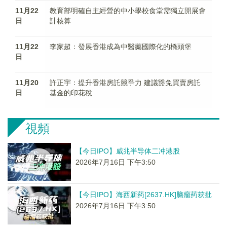
11月22
教育部明確自主經營的中小學校食堂需獨立開展會
日
計核算
11月22
李家超：發展香港成為中醫藥國際化的橋頭堡
日
11月20
許正宇：提升香港房託競爭力 建議豁免買賣房託
日
基金的印花稅
視頻
【今日IPO】威兆半导体二冲港股
2026年7月16日 下午3:50
【今日IPO】海西新药[2637.HK]脑瘤药获批
2026年7月16日 下午3:50