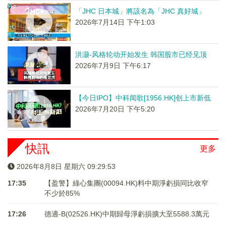
「JHC 日本城」將該名為「JHC 真好城」
2026年7月14日 下午1:03
洪灏-风格轮动开始发生 韩国股市已经见顶
2026年7月9日 下午6:17
【今日IPO】中科闻歌[1956.HK]创上市新低
2026年7月20日 下午5:20
快訊
更多
2026年8月8日 星期六 09:29:54
17:35
【盈警】綠心集團(00094.HK)料中期淨虧損同比收窄
不少於85%
17:26
德適-B(02526.HK)中期歸母淨虧損擴大至5588.3萬元