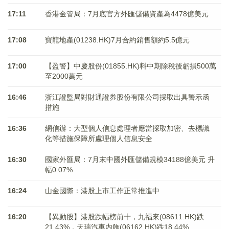
17:11
香港金管局：7月底官方外匯儲備資產為4478億美元
17:08
寶龍地產(01238.HK)7月合約銷售額約5.5億元
17:00
【盈警】中慶股份(01855.HK)料中期除稅後虧損500萬
至2000萬元
16:46
浙江證監局對財通證券股份有限公司採取出具警示函
措施
16:36
網信辦：大型個人信息處理者應當採取加密、去標識
化等措施保障所處理個人信息安全
16:30
國家外匯局：7月末中國外匯儲備規模34188億美元 升
幅0.07%
16:24
山金國際：港股上市工作正常推進中
16:20
【異動股】港股跌幅榜前十，九福來(08611.HK)跌
21.43%，天瑞汽車内飾(06162.HK)跌18.44%