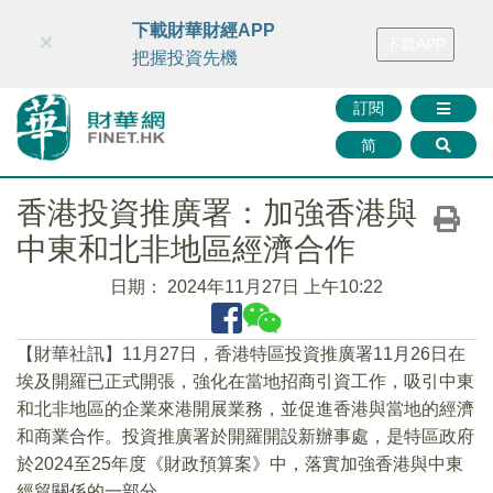
財華智庫網
FINTV
FINMETA
財華證券
媒體矩陣
下載財華財經APP
×
下載APP
智庫沙龍
聯絡我們
把握投資先機
訂閱
简
香港投資推廣署：加強香港與
中東和北非地區經濟合作
日期：
2024年11月27日 上午10:22
【財華社訊】11月27日，香港特區投資推廣署11月26日在
埃及開羅已正式開張，強化在當地招商引資工作，吸引中東
和北非地區的企業來港開展業務，並促進香港與當地的經濟
和商業合作。投資推廣署於開羅開設新辦事處，是特區政府
於2024至25年度《財政預算案》中，落實加強香港與中東
經貿關係的一部分。