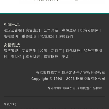
相關訊息
法定公告欄
|
廣告查詢
|
公司介紹
|
專欄邀稿
|
投資者關係
|
版權聲明
|
重要聲明
|
私隱政策
|
聯絡我們
友情鏈接
清博智能
|
艾媒諮詢
|
和訊
|
新時空
|
時代財經
|
證券市場周
刊
|
壹財信
|
權衡財經
|
攬富財經
|
更多...
香港政府指定刊載法定通告之憲報刊登報章
Copyright © 1998 - 2026 財華控股有限公司
香港財華社版權所有,未經同意不得轉載。
免責聲明：