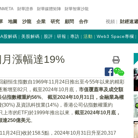
INMETA
財華證券
財華
媒體矩陣
財華
智庫沙龍
單
地圖
沙龍
企業
研究
顧問
合作
視頻
財經速
A股解碼
美股解碼
股評
研報
專訪
活動
Web3 Space專欄
個月漲幅達19%
顧恒生指數自1969年11月24日推出至今55年以來的精彩
增至82只，截至2024年10月底，
市值覆蓋率及成交額
佔指數權重約56%
。
截至2024年10月31日，金融業為權
30%) 及資訊科技業(14%)，香港公司佔指數權重約
上市的ETF)於1999年推出以來，
截至2024年10月底，
達250億美元
。
4日)收於158.5點，2024年10月31日升至20,317