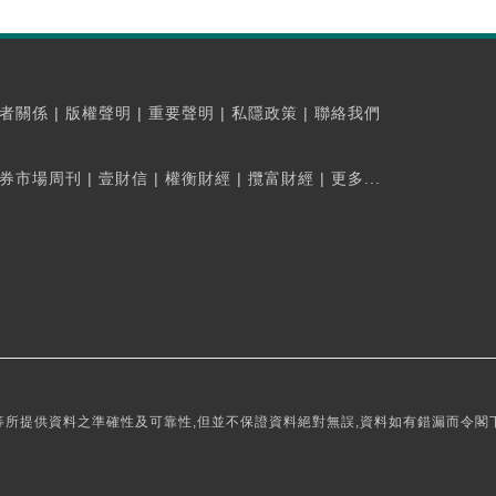
者關係
|
版權聲明
|
重要聲明
|
私隱政策
|
聯絡我們
券市場周刊
|
壹財信
|
權衡財經
|
攬富財經
|
更多...
所提供資料之準確性及可靠性,但並不保證資料絕對無誤,資料如有錯漏而令閣