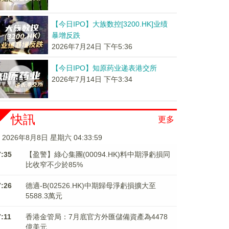
【今日IPO】大族数控[3200.HK]业绩
暴增反跌
2026年7月24日 下午5:36
【今日IPO】知原药业递表港交所
2026年7月14日 下午3:34
快訊
更多
2026年8月8日 星期六 04:34:00
7:35
【盈警】綠心集團(00094.HK)料中期淨虧損同
比收窄不少於85%
7:26
德適-B(02526.HK)中期歸母淨虧損擴大至
5588.3萬元
7:11
香港金管局：7月底官方外匯儲備資產為4478
億美元