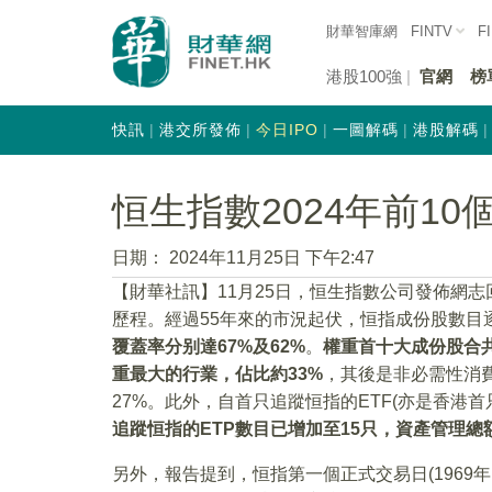
財華智庫網
FINTV
F
港股100強
官網
榜
快訊
港交所發佈
今日IPO
一圖解碼
港股解碼
恒生指數2024年前10
日期：
2024年11月25日 下午2:47
【財華社訊】11月25日，恒生指數公司發佈網志回
歷程。經過55年來的市況起伏，恒指成份股數目逐漸
覆蓋率分别達67%及62%
。
權重首十大成份股合共
重最大的行業，佔比約33%
，其後是非必需性消費(
27%。此外，自首只追蹤恒指的ETF(亦是香港首只
追蹤恒指的ETP數目已增加至15只，資產管理總額
另外，報告提到，恒指第一個正式交易日(1969年11月2