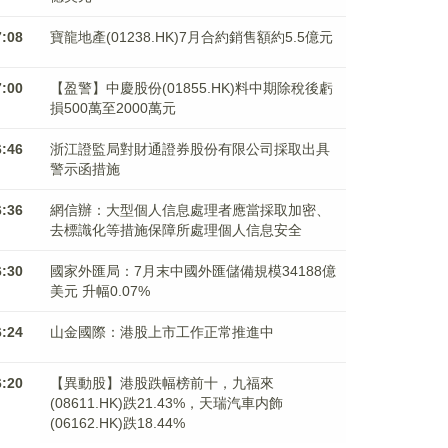
7:08
寶龍地產(01238.HK)7月合約銷售額約5.5億元
7:00
【盈警】中慶股份(01855.HK)料中期除稅後虧
損500萬至2000萬元
6:46
浙江證監局對財通證券股份有限公司採取出具
警示函措施
6:36
網信辦：大型個人信息處理者應當採取加密、
去標識化等措施保障所處理個人信息安全
6:30
國家外匯局：7月末中國外匯儲備規模34188億
美元 升幅0.07%
6:24
山金國際：港股上市工作正常推進中
6:20
【異動股】港股跌幅榜前十，九福來
(08611.HK)跌21.43%，天瑞汽車内飾
(06162.HK)跌18.44%