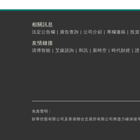
相關訊息
法定公告欄
|
廣告查詢
|
公司介紹
|
專欄邀稿
|
投資
友情鏈接
清博智能
|
艾媒諮詢
|
和訊
|
新時空
|
時代財經
|
證
免責聲明：
財華控股有限公司及香港聯合交易所有限公司將盡力確保彼等