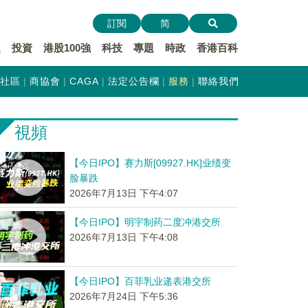
訂閱
简
遞
投資
港股100強
科技
專題
時政
香港百科
社區
商協會
CAGA
法定公告欄
服務
聯絡我們
視頻
【今日IPO】赛力斯[09927.HK]业绩变
脸暴跌
2026年7月13日 下午4:07
【今日IPO】明宇制药二度冲港交所
2026年7月13日 下午4:08
【今日IPO】百菲乳业递表港交所
2026年7月24日 下午5:36