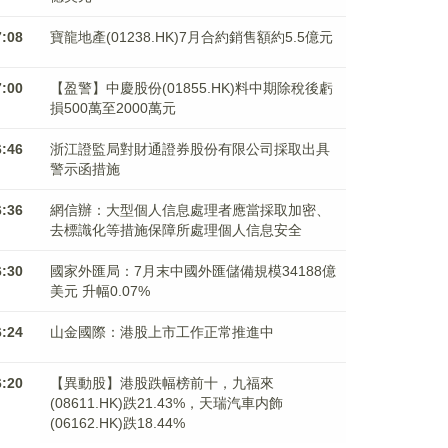
7:08
寶龍地產(01238.HK)7月合約銷售額約5.5億元
7:00
【盈警】中慶股份(01855.HK)料中期除稅後虧
損500萬至2000萬元
6:46
浙江證監局對財通證券股份有限公司採取出具
警示函措施
6:36
網信辦：大型個人信息處理者應當採取加密、
去標識化等措施保障所處理個人信息安全
6:30
國家外匯局：7月末中國外匯儲備規模34188億
美元 升幅0.07%
6:24
山金國際：港股上市工作正常推進中
6:20
【異動股】港股跌幅榜前十，九福來
(08611.HK)跌21.43%，天瑞汽車内飾
(06162.HK)跌18.44%