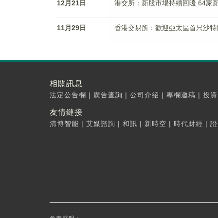
12月21日
港交所：新股市場持續回暖 64家
11月29日
香港交易所：歡迎亞太區首只沙特
相關訊息
法定公告欄
|
廣告查詢
|
公司介紹
|
專欄邀稿
|
投資
友情鏈接
清博智能
|
艾媒諮詢
|
和訊
|
新時空
|
時代財經
|
證