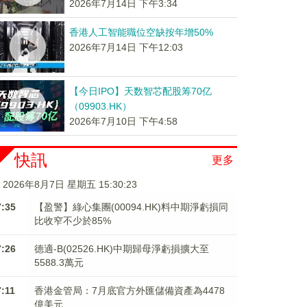
2026年7月14日 下午3:34
香港人工智能職位空缺按年增50%
2026年7月14日 下午12:03
【今日IPO】天数智芯配股筹70亿
（09903.HK）
2026年7月10日 下午4:58
快訊
更多
2026年8月7日 星期五 15:30:23
7:35
【盈警】綠心集團(00094.HK)料中期淨虧損同
比收窄不少於85%
7:26
德適-B(02526.HK)中期歸母淨虧損擴大至
5588.3萬元
7:11
香港金管局：7月底官方外匯儲備資產為4478
億美元