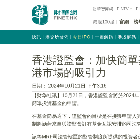
財華智庫網
FINTV
F
港股100強
官網
榜
快訊
港交所發佈
今日IPO
一圖解碼
港股解碼
香港證監會：加快簡單
港市場的吸引力
日期：
2024年10月21日 下午3:16
【财华社讯】10月21日，香港證監會將於2024
簡單投資基金的申請。
在基金簡易通下，證監會的目標是在接獲申請人完
制將涵蓋來自與證監會訂有基金互認安排的司法管
該等MRF司法管轄區的監管制度所提供的投資者