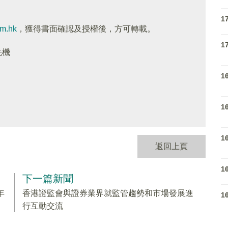
1
om.hk
，獲得書面確認及授權後，方可轉載。
1
先機
1
1
1
返回上頁
1
下一篇新聞
年
香港證監會與證券業界就監管趨勢和市場發展進
1
行互動交流