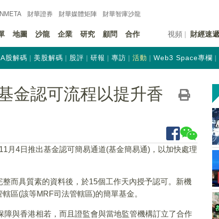
INMETA
財華證券
財華
媒體矩陣
財華
智庫沙龍
單
地圖
沙龍
企業
研究
顧問
合作
視頻
財經速
A股解碼
美股解碼
股評
研報
專訪
活動
Web3 Space專欄
基金認可流程以提升香
年11月4日推出基金認可簡易通道(基金簡易通)，以加快處理
整而具質素的資料後，於15個工作天內授予認可。新機
轄區(該等MRF司法管轄區)的簡單基金。
保障與香港相若，而且證監會與當地監管機構訂立了合作