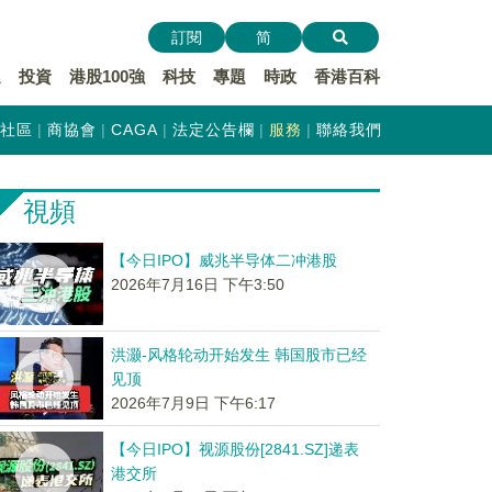
訂閱
简
遞
投資
港股100強
科技
專題
時政
香港百科
社區
商協會
CAGA
法定公告欄
服務
聯絡我們
視頻
【今日IPO】威兆半导体二冲港股
2026年7月16日 下午3:50
洪灏-风格轮动开始发生 韩国股市已经
见顶
2026年7月9日 下午6:17
【今日IPO】视源股份[2841.SZ]递表
港交所