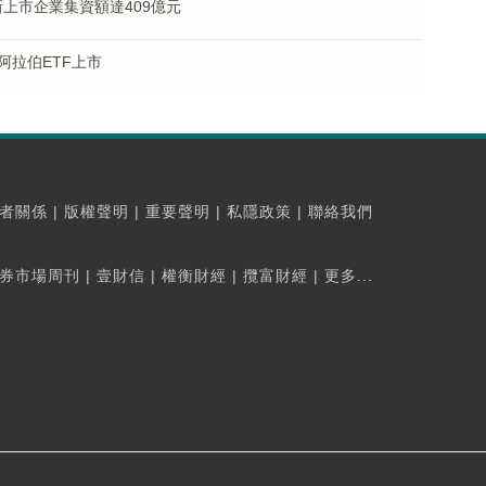
新上市企業集資額達409億元
阿拉伯ETF上市
者關係
|
版權聲明
|
重要聲明
|
私隱政策
|
聯絡我們
券市場周刊
|
壹財信
|
權衡財經
|
攬富財經
|
更多...