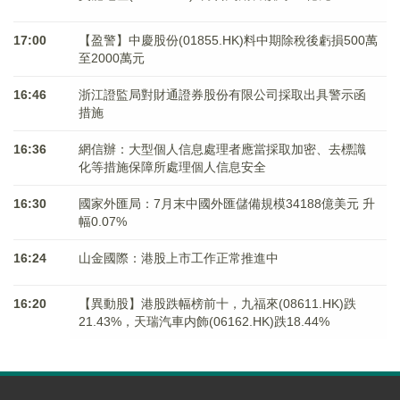
17:00
【盈警】中慶股份(01855.HK)料中期除稅後虧損500萬
至2000萬元
16:46
浙江證監局對財通證券股份有限公司採取出具警示函
措施
16:36
網信辦：大型個人信息處理者應當採取加密、去標識
化等措施保障所處理個人信息安全
16:30
國家外匯局：7月末中國外匯儲備規模34188億美元 升
幅0.07%
16:24
山金國際：港股上市工作正常推進中
16:20
【異動股】港股跌幅榜前十，九福來(08611.HK)跌
21.43%，天瑞汽車内飾(06162.HK)跌18.44%