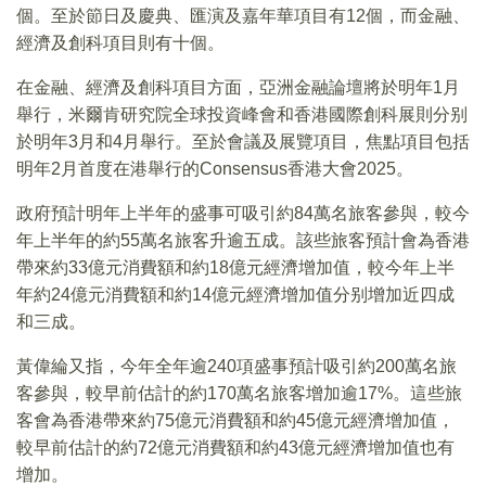
個。至於節日及慶典、匯演及嘉年華項目有12個，而金融、
經濟及創科項目則有十個。
在金融、經濟及創科項目方面，亞洲金融論壇將於明年1月
舉行，米爾肯研究院全球投資峰會和香港國際創科展則分别
於明年3月和4月舉行。至於會議及展覽項目，焦點項目包括
明年2月首度在港舉行的Consensus香港大會2025。
政府預計明年上半年的盛事可吸引約84萬名旅客參與，較今
年上半年的約55萬名旅客升逾五成。該些旅客預計會為香港
帶來約33億元消費額和約18億元經濟增加值，較今年上半
年約24億元消費額和約14億元經濟增加值分别增加近四成
和三成。
黃偉綸又指，今年全年逾240項盛事預計吸引約200萬名旅
客參與，較早前估計的約170萬名旅客增加逾17%。這些旅
客會為香港帶來約75億元消費額和約45億元經濟增加值，
較早前估計的約72億元消費額和約43億元經濟增加值也有
增加。