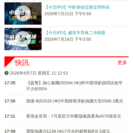
【今日IPO】中际旭创过港交所聆讯
2026年7月21日 下午5:50
【今日IPO】威兆半导体二冲港股
2026年7月16日 下午3:50
快訊
更多
2026年8月7日 星期五 11:12:54
17:35
【盈警】綠心集團(00094.HK)料中期淨虧損同比收窄
不少於85%
17:26
德適-B(02526.HK)中期歸母淨虧損擴大至5588.3萬元
17:11
香港金管局：7月底官方外匯儲備資產為4478億美元
17:08
寶龍地產(01238.HK)7月合約銷售額約5.5億元