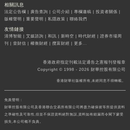
相關訊息
法定公告欄
|
廣告查詢
|
公司介紹
|
專欄邀稿
|
投資者關係
|
版權聲明
|
重要聲明
|
私隱政策
|
聯絡我們
友情鏈接
清博智能
|
艾媒諮詢
|
和訊
|
新時空
|
時代財經
|
證券市場周
刊
|
壹財信
|
權衡財經
|
攬富財經
|
更多...
香港政府指定刊載法定通告之憲報刊登報章
Copyright © 1998 - 2026 財華控股有限公司
香港財華社版權所有,未經同意不得轉載。
免責聲明：
財華控股有限公司及香港聯合交易所有限公司將盡力確保彼等所提供資料
之準確性及可靠性,但並不保證資料絕對無誤,資料如有錯漏而令閣下蒙受
損失,本公司概不負責。