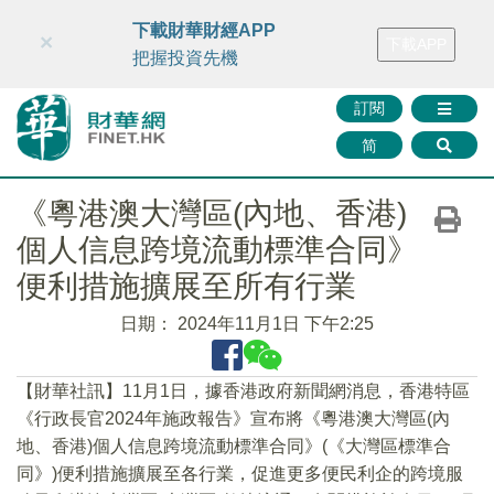
財華智庫網
FINTV
FINMETA
財華證券
媒體矩陣
下載財華財經APP
×
下載APP
智庫沙龍
聯絡我們
把握投資先機
訂閱
简
​《粵港澳大灣區(內地、香港)
個人信息跨境流動標準合同》
便利措施擴展至所有行業
日期：
2024年11月1日 下午2:25
【財華社訊】11月1日，據香港政府新聞網消息，香港特區
《行政長官2024年施政報告》宣布將《粵港澳大灣區(內
地、香港)個人信息跨境流動標準合同》(《大灣區標準合
同》)便利措施擴展至各行業，促進更多便民利企的跨境服