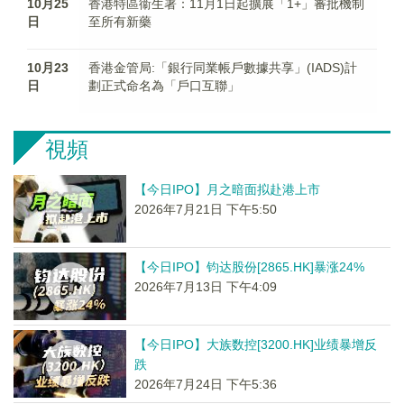
10月25
香港特區衞生署：11月1日起擴展「1+」審批機制
日
至所有新藥
10月23
香港金管局:「銀行同業帳戶數據共享」(IADS)計
日
劃正式命名為「戶口互聯」
視頻
【今日IPO】月之暗面拟赴港上市
2026年7月21日 下午5:50
【今日IPO】钧达股份[2865.HK]暴涨24%
2026年7月13日 下午4:09
【今日IPO】大族数控[3200.HK]业绩暴增反
跌
2026年7月24日 下午5:36