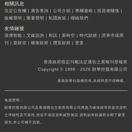
相關訊息
法定公告欄
|
廣告查詢
|
公司介紹
|
專欄邀稿
|
投資者關係
|
版權聲明
|
重要聲明
|
私隱政策
|
聯絡我們
友情鏈接
清博智能
|
艾媒諮詢
|
和訊
|
新時空
|
時代財經
|
證券市場周
刊
|
壹財信
|
權衡財經
|
攬富財經
|
更多...
香港政府指定刊載法定通告之憲報刊登報章
Copyright © 1998 - 2026 財華控股有限公司
香港財華社版權所有,未經同意不得轉載。
免責聲明：
財華控股有限公司及香港聯合交易所有限公司將盡力確保彼等所提供資料
之準確性及可靠性,但並不保證資料絕對無誤,資料如有錯漏而令閣下蒙受
損失,本公司概不負責。