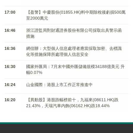
17:00
【盈警】中慶股份(01855.HK)料中期除稅後虧損500萬
至2000萬元
16:46
浙江證監局對財通證券股份有限公司採取出具警示函
措施
16:36
網信辦：大型個人信息處理者應當採取加密、去標識
化等措施保障所處理個人信息安全
16:30
國家外匯局：7月末中國外匯儲備規模34188億美元 升
幅0.07%
16:24
山金國際：港股上市工作正常推進中
16:20
【異動股】港股跌幅榜前十，九福來(08611.HK)跌
21.43%，天瑞汽車内飾(06162.HK)跌18.44%