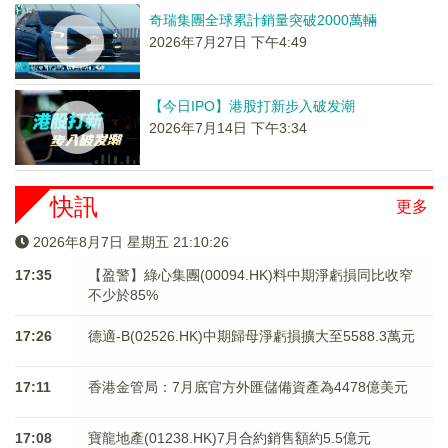
奇瑞集團全球累計銷量突破2000萬輛
2026年7月27日 下午4:49
【今日IPO】港股打新步入破发潮
2026年7月14日 下午3:34
快訊
更多
2026年8月7日 星期五 21:10:26
17:35
【盈警】綠心集團(00094.HK)料中期淨虧損同比收窄
不少於85%
17:26
德適-B(02526.HK)中期歸母淨虧損擴大至5588.3萬元
17:11
香港金管局：7月底官方外匯儲備資產為4478億美元
17:08
寶龍地產(01238.HK)7月合約銷售額約5.5億元