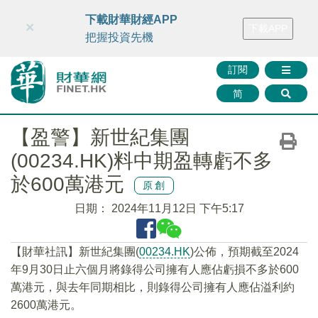
財華智庫網
FINTV
FINMETA
財華證券
媒體矩陣
下載財華財經APP
×
下載APP
智庫沙龍
聯絡我們
把握投資先機
訂閱
简
【盈警】新世紀集團
(00234.HK)料中期盈轉虧不多
於600萬港元
原創
日期：
2024年11月12日 下午5:17
【財華社訊】新世紀集團(
00234.HK
)公佈，預期截至2024
年9月30日止六個月將錄得公司擁有人應佔虧損不多於600
萬港元，與去年同期相比，則錄得公司擁有人應佔溢利約
2600萬港元。