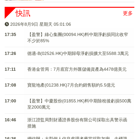
快訊
更多
2026年8月9日 星期天 05:01:06
17:35
【盈警】綠心集團(00094.HK)料中期淨虧損同比收窄
不少於85%
17:26
德適-B(02526.HK)中期歸母淨虧損擴大至5588.3萬元
17:11
香港金管局：7月底官方外匯儲備資產為4478億美元
17:08
寶龍地產(01238.HK)7月合約銷售額約5.5億元
17:00
【盈警】中慶股份(01855.HK)料中期除稅後虧損500萬
至2000萬元
16:46
浙江證監局對財通證券股份有限公司採取出具警示函
措施
16:36
網信辦：大型個人信息處理者應當採取加密、去標識