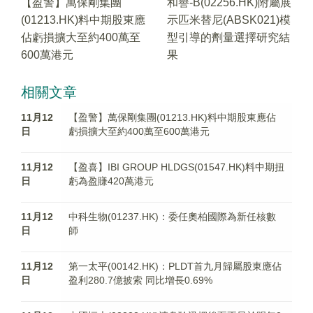
【盈警】萬保剛集團
和譽-B(02256.HK)附屬展
(01213.HK)料中期股東應
示匹米替尼(ABSK021)模
佔虧損擴大至約400萬至
型引導的劑量選擇研究結
600萬港元
果
相關文章
11月12
【盈警】萬保剛集團(01213.HK)料中期股東應佔
日
虧損擴大至約400萬至600萬港元
11月12
【盈喜】IBI GROUP HLDGS(01547.HK)料中期扭
日
虧為盈賺420萬港元
11月12
中科生物(01237.HK)：委任奧柏國際為新任核數
日
師
11月12
第一太平(00142.HK)：PLDT首九月歸屬股東應佔
日
盈利280.7億披索 同比增長0.69%