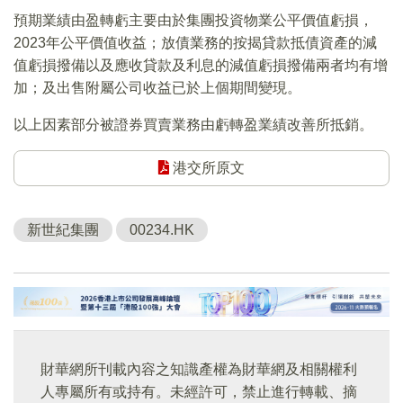
預期業績由盈轉虧主要由於集團投資物業公平價值虧損，
2023年公平價值收益；放債業務的按揭貸款抵債資產的減
值虧損撥備以及應收貸款及利息的減值虧損撥備兩者均有增
加；及出售附屬公司收益已於上個期間變現。
以上因素部分被證券買賣業務由虧轉盈業績改善所抵銷。
港交所原文
新世紀集團
00234.HK
財華網所刊載內容之知識產權為財華網及相關權利
人專屬所有或持有。未經許可，禁止進行轉載、摘