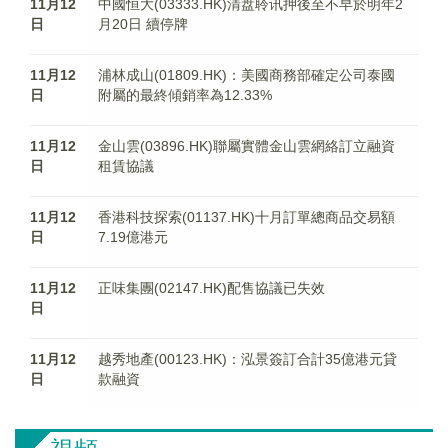
11月12
中國恒大(03333.HK)清盘聆讯押後至不早於明年2
日
月20日 續停牌
11月12
浦林成山(01809.HK)：美國商務部確定公司泰國
日
附屬的最終傾銷率為12.33%
11月12
金山雲(03896.HK)聯屬實體金山雲網絡訂立融資
日
租賃協議
11月12
香港科技探索(01137.HK)十月訂單總商品交易額
日
7.19億港元
11月12
正味集團(02147.HK)配售協議已失效
日
11月12
越秀地產(00123.HK)：泓景簽訂合計35億港元貸
日
款融資