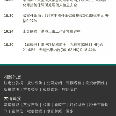
化等措施保障所處理個人信息安全
16:30
國家外匯局：7月末中國外匯儲備規模34188億美元 升
幅0.07%
16:24
山金國際：港股上市工作正常推進中
16:20
【異動股】港股跌幅榜前十，九福來(08611.HK)跌
21.43%，天瑞汽車内飾(06162.HK)跌18.44%
相關訊息
法定公告欄
|
廣告查詢
|
公司介紹
|
專欄邀稿
|
投資者關係
|
版權聲明
|
重要聲明
|
私隱政策
|
聯絡我們
友情鏈接
清博智能
|
艾媒諮詢
|
和訊
|
新時空
|
時代財經
|
證券市場周
刊
|
壹財信
|
權衡財經
|
攬富財經
|
更多...