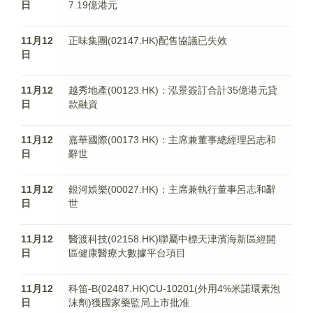
日
7.19億港元
11月12
正味集團(02147.HK)配售協議已失效
日
11月12
越秀地產(00123.HK)：泓景簽訂合計35億港元貸
日
款融資
11月12
嘉華國際(00173.HK)：主席兼董事總經理呂志和
日
辭世
11月12
銀河娛樂(00027.HK)：主席兼執行董事呂志和辭
日
世
11月12
醫渡科技(02158.HK)聯屬中標天津濱海新區經開
日
區健康醫療大數據平台項目
11月12
科笛-B(02487.HK)CU-10201(外用4%米諾環素泡
日
沫劑)獲國家藥監局上市批准