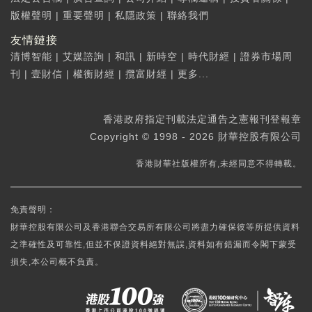
版權聲明
|
重要聲明
|
私隱政策
|
聯絡我們
友情鏈接
清博智能
|
艾媒諮詢
|
和訊
|
新時空
|
時代財經
|
證券市場周
刊
|
壹財信
|
權衡財經
|
攬富財經
|
更多...
香港政府指定刊載法定通告之憲報刊登報章
Copyright © 1998 - 2026 財華控股有限公司
香港財華社版權所有,未經同意不得轉載。
免責聲明：
財華控股有限公司及香港聯合交易所有限公司將盡力確保彼等所提供資料
之準確性及可靠性,但並不保證資料絕對無誤,資料如有錯漏而令閣下蒙受
損失,本公司概不負責。