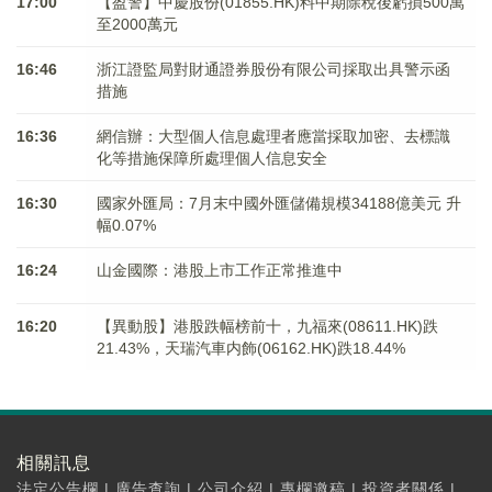
17:00
【盈警】中慶股份(01855.HK)料中期除稅後虧損500萬
至2000萬元
16:46
浙江證監局對財通證券股份有限公司採取出具警示函
措施
16:36
網信辦：大型個人信息處理者應當採取加密、去標識
化等措施保障所處理個人信息安全
16:30
國家外匯局：7月末中國外匯儲備規模34188億美元 升
幅0.07%
16:24
山金國際：港股上市工作正常推進中
16:20
【異動股】港股跌幅榜前十，九福來(08611.HK)跌
21.43%，天瑞汽車内飾(06162.HK)跌18.44%
相關訊息
法定公告欄
|
廣告查詢
|
公司介紹
|
專欄邀稿
|
投資者關係
|