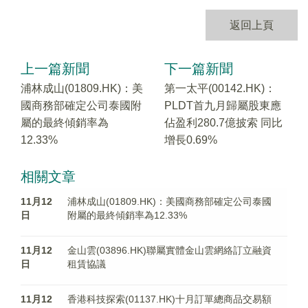
返回上頁
上一篇新聞
下一篇新聞
浦林成山(01809.HK)：美
第一太平(00142.HK)：
國商務部確定公司泰國附
PLDT首九月歸屬股東應
屬的最終傾銷率為
佔盈利280.7億披索 同比
12.33%
增長0.69%
相關文章
11月12
浦林成山(01809.HK)：美國商務部確定公司泰國
日
附屬的最終傾銷率為12.33%
11月12
金山雲(03896.HK)聯屬實體金山雲網絡訂立融資
日
租賃協議
11月12
香港科技探索(01137.HK)十月訂單總商品交易額