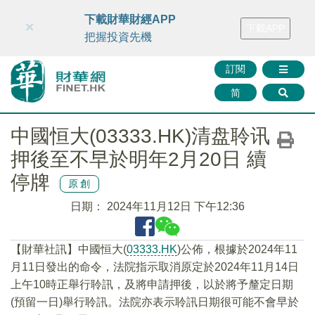
財華智庫網
FINTV
FINMETA
財華證券
媒體矩陣
下載財華財經APP
×
下載APP
智庫沙龍
聯絡我們
把握投資先機
訂閱
简
中國恒大(03333.HK)清盘聆讯
押後至不早於明年2月20日 續
停牌
原創
日期：
2024年11月12日 下午12:36
【財華社訊】中國恒大(
03333.HK
)公佈，根據於2024年11
月11日發出的命令，法院指示取消原定於2024年11月14日
上午10時正舉行聆訊，及將申請押後，以於將予釐定日期
(預留一日)舉行聆訊。法院亦表示聆訊日期很可能不會早於