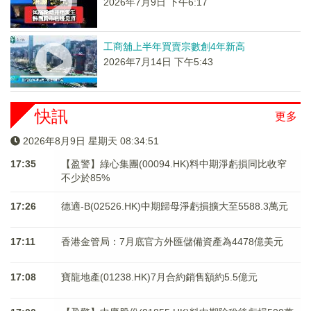
2026年7月9日 下午6:17
工商舖上半年買賣宗數創4年新高
2026年7月14日 下午5:43
快訊
更多
2026年8月9日 星期天 08:34:52
17:35
【盈警】綠心集團(00094.HK)料中期淨虧損同比收窄
不少於85%
17:26
德適-B(02526.HK)中期歸母淨虧損擴大至5588.3萬元
17:11
香港金管局：7月底官方外匯儲備資產為4478億美元
17:08
寶龍地產(01238.HK)7月合約銷售額約5.5億元