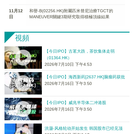
11月12
和譽-B(02256.HK)附屬匹米替尼治療TGCT的
日
MANEUVER關鍵3期研究取得積極頂線結果
視頻
【今日IPO】古茗大跌，茶饮集体走弱
（01364.HK）
2026年7月10日 下午4:53
【今日IPO】海西新药[2637.HK]脑瘤药获批
2026年7月16日 下午3:50
【今日IPO】威兆半导体二冲港股
2026年7月16日 下午3:50
洪灏-风格轮动开始发生 韩国股市已经见顶