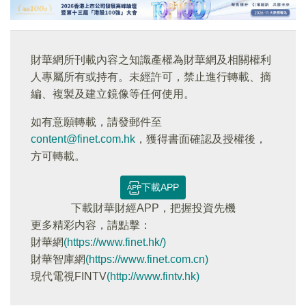
財華網所刊載內容之知識產權為財華網及相關權利
人專屬所有或持有。未經許可，禁止進行轉載、摘
編、複製及建立鏡像等任何使用。
如有意願轉載，請發郵件至
content@finet.com.hk
，獲得書面確認及授權後，
方可轉載。
下載APP
下載財華財經APP，把握投資先機
更多精彩内容，請點擊：
財華網
(https://www.finet.hk/)
財華智庫網
(https://www.finet.com.cn)
現代電視FINTV
(http://www.fintv.hk)