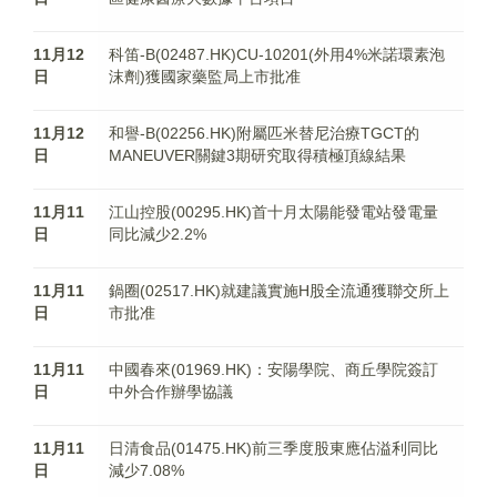
11月12
科笛-B(02487.HK)CU-10201(外用4%米諾環素泡
日
沫劑)獲國家藥監局上市批准
11月12
和譽-B(02256.HK)附屬匹米替尼治療TGCT的
日
MANEUVER關鍵3期研究取得積極頂線結果
11月11
江山控股(00295.HK)首十月太陽能發電站發電量
日
同比減少2.2%
11月11
鍋圈(02517.HK)就建議實施H股全流通獲聯交所上
日
市批准
11月11
中國春來(01969.HK)：安陽學院、商丘學院簽訂
日
中外合作辦學協議
11月11
日清食品(01475.HK)前三季度股東應佔溢利同比
日
減少7.08%