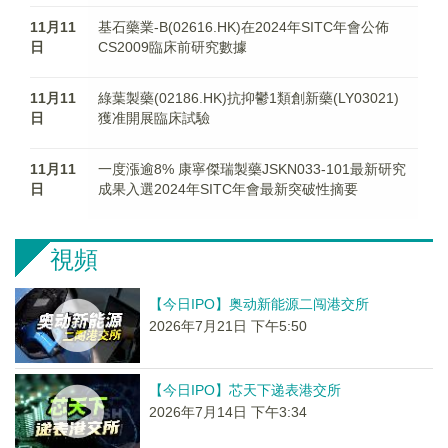
11月11
基石藥業-B(02616.HK)在2024年SITC年會公佈
日
CS2009臨床前研究數據
11月11
綠葉製藥(02186.HK)抗抑鬱1類創新藥(LY03021)
日
獲准開展臨床試驗
11月11
一度漲逾8% 康寧傑瑞製藥JSKN033-101最新研究
日
成果入選2024年SITC年會最新突破性摘要
視頻
【今日IPO】奥动新能源二闯港交所
2026年7月21日 下午5:50
【今日IPO】芯天下递表港交所
2026年7月14日 下午3:34