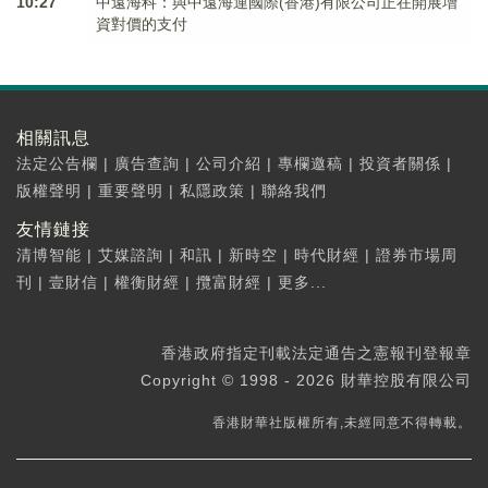
10:27
中遠海科：與中遠海運國際(香港)有限公司正在開展增
資對價的支付
相關訊息
法定公告欄
|
廣告查詢
|
公司介紹
|
專欄邀稿
|
投資者關係
|
版權聲明
|
重要聲明
|
私隱政策
|
聯絡我們
友情鏈接
清博智能
|
艾媒諮詢
|
和訊
|
新時空
|
時代財經
|
證券市場周
刊
|
壹財信
|
權衡財經
|
攬富財經
|
更多...
香港政府指定刊載法定通告之憲報刊登報章
Copyright © 1998 - 2026 財華控股有限公司
香港財華社版權所有,未經同意不得轉載。