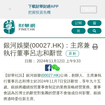
財華智庫網
FINTV
FINMETA
財華證券
媒體矩陣
下載財華財經APP
×
下載APP
智庫沙龍
聯絡我們
把握投資先機
訂閱
简
銀河娛樂(00027.HK)：主席兼
執行董事呂志和辭世
原創
日期：
2024年11月12日 上午9:33
【財華社訊】銀河娛樂(
00027.HK
)公佈，創辦人、主席兼執
行董事呂志和博士於2024年11月7日安詳辭世，享年九十五
歲。銀娛將繼續按照董事會制定的業務策略經營業務。董事
會認為呂博士的辭世對集團的營運不會做成任何影響。銀娛
將適時委任新主席。