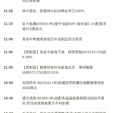
受試者給藥
11:28
神火股份：新疆神火鋁水轉化率已100%
11:15
金力集團(03919.HK)盤中漲超54% 擬折讓5.1%配股淨
籌410萬港元
11:08
香港中華總商會倡五年規劃設四大願景
11:00
【異動股】焦炭Ⅲ板塊下挫，陝西黑貓(601015.CN)跌
8.38%
11:00
【異動股】醫療研發外包板塊拉升，畢得醫藥
(688073.CN)漲20.01%
10:50
宜明昂科-B(01541.HK)附屬宜明凱爾生物醫藥獲增資
5000萬元
10:39
通天酒業(00389.HK)就配售協議接獲展開法院程序通
知 對現有業務無重大不利影響